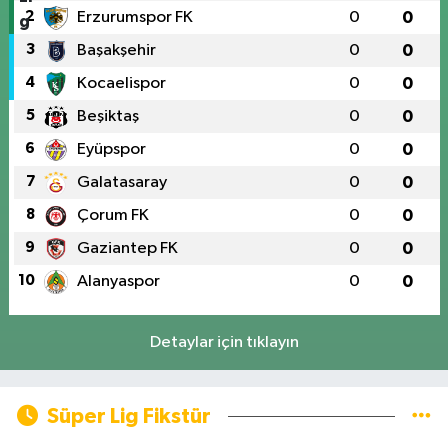
2
Erzurumspor FK
0
0
3
Başakşehir
0
0
4
Kocaelispor
0
0
5
Beşiktaş
0
0
6
Eyüpspor
0
0
7
Galatasaray
0
0
8
Çorum FK
0
0
9
Gaziantep FK
0
0
10
Alanyaspor
0
0
Detaylar için tıklayın
Süper Lig Fikstür