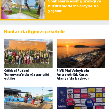
Sonbaharın eşsiz güzelliği ve
huzuru Modern Saraylar’da
yaşanır
Bunlar da ilginizi çekebilir
Gökbel Futbol
FIVB Plaj Voleybolu
Turnuvası'nda rüzgar gibi
Antrenörlük Kursu
estiler
Alanya’da başlıyor