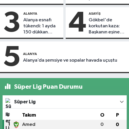
döndü
3
4
ALANYA
ASAYIŞ
Alanya esnafı
Gökbel'de
tükendi: 1 ayda
korkutan kaza:
150 dükkan
Başkanın eşine
kapandı
motosiklet çarptı
5
ALANYA
Alanya’da şemsiye ve sopalar havada uçuştu
Süper Lig Puan Durumu
Süper Lig
#
Takım
O
P
1
Amed
0
0