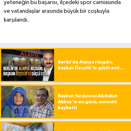
yeteneğin bu başarısı, ilçedeki spor camiasında
ve vatandaşlar arasında büyük bir coşkuyla
karşılandı.
Berlin’de Alanya rüzgârı,
başkan Özçelik’le güçlü esti…
Başkan Yardımcısı Abdullah
Akbaş’ın acı günü, annesini
kaybetti