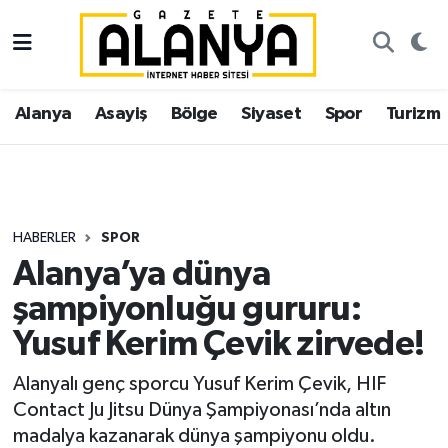
Alanya
İstanbul Nöbetçi Eczaneler
Alanya
Asayiş
Bölge
Siyaset
Spor
Turizm
Asayiş
İstanbul Hava Durumu
Bölge
İstanbul Trafik Yoğunluk Haritası
Siyaset
Süper Lig Puan Durumu ve Fikstür
HABERLER
SPOR
Alanya’ya dünya
Spor
Tüm Manşetler
şampiyonluğu gururu:
Turizm
Son Dakika Haberleri
Yusuf Kerim Çevik zirvede!
Ekonomi
Haber Arşivi
Alanyalı genç sporcu Yusuf Kerim Çevik, HIF
Contact Ju Jitsu Dünya Şampiyonası’nda altın
Gazipaşa
madalya kazanarak dünya şampiyonu oldu.