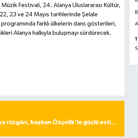
B
 Müzik Festivali, 24. Alanya Uluslararası Kültür,
B
22, 23 ve 24 Mayıs tarihlerinde Şelale
ogramında farklı ülkelerin dans gösterileri,
A
ikleri Alanya halkıyla buluşmayı sürdürecek.
1
S
ya rüzgârı, başkan Özçelik’le güçlü esti…