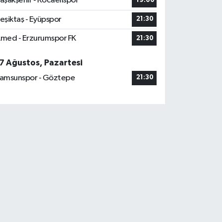
aşakşehir - Kocaelispor
19:00
eşiktaş - Eyüpspor
21:30
med - Erzurumspor FK
21:30
7 Ağustos, Pazartesi
amsunspor - Göztepe
21:30