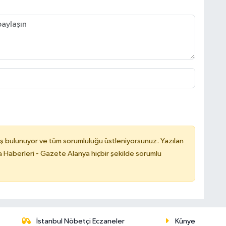
ş bulunuyor ve tüm sorumluluğu üstleniyorsunuz. Yazılan
 Haberleri - Gazete Alanya hiçbir şekilde sorumlu
İstanbul Nöbetçi Eczaneler
Künye