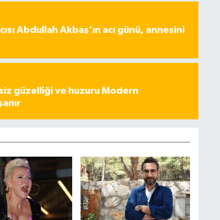
ısı Abdullah Akbaş’ın acı günü, annesini
iz güzelliği ve huzuru Modern
şanır