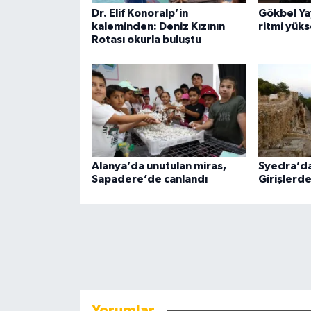
Dr. Elif Konoralp’in
Gökbel Ya
kaleminden: Deniz Kızının
ritmi yük
Rotası okurla buluştu
Alanya’da unutulan miras,
Syedra’da
Sapadere’de canlandı
Girişlerd
Yorumlar