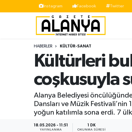
İnstagram
Facebook
Twitter
Alanya
İstanbul Nöbetçi Eczaneler
Asayiş
İstanbul Hava Durumu
HABERLER
KÜLTÜR-SANAT
Bölge
İstanbul Trafik Yoğunluk Haritası
Kültürleri bu
Siyaset
Süper Lig Puan Durumu ve Fikstür
coşkusuyla 
Spor
Tüm Manşetler
Alanya Belediyesi öncülüğünde 
Turizm
Son Dakika Haberleri
Dansları ve Müzik Festivali’nin 
yoğun katılımla sona erdi. 7 ülk
Ekonomi
Haber Arşivi
18.05.2026 - 11:51
1 DK
Gazipaşa
YAYINLANMA
OKUNMA SÜRESI