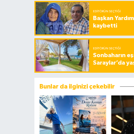
EDITÖRÜN SEÇTIĞI
Başkan Yardımc
kaybetti
EDITÖRÜN SEÇTIĞI
Sonbaharın eşs
Saraylar’da ya
Bunlar da ilginizi çekebilir