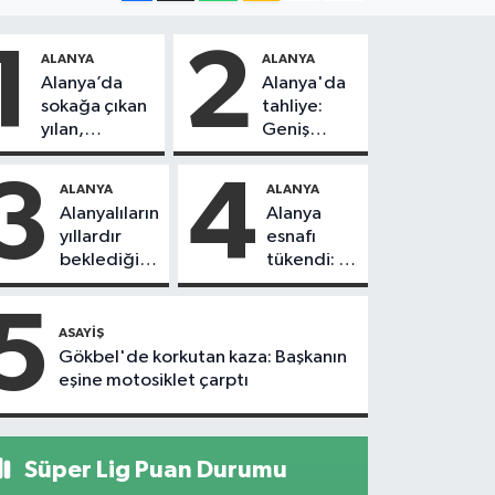
1
2
ALANYA
ALANYA
Alanya’da
Alanya'da
sokağa çıkan
tahliye:
yılan,
Geniş
vatandaşı
güvenlik
kovaladı
önlemi
3
4
ALANYA
ALANYA
alındı
Alanyalıların
Alanya
yıllardır
esnafı
beklediği
tükendi: 1
yol askıdan
ayda 150
döndü
dükkan
5
kapandı
ASAYIŞ
Gökbel'de korkutan kaza: Başkanın
eşine motosiklet çarptı
Süper Lig Puan Durumu