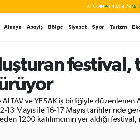
DOLAR
47,7436
%0.1
EURO
55,2510
%0.3
Alanya
Asayiş
Bölge
Siyaset
Spor
Turizm
Ek
STERLİN
64,4811
%0.3
GRAM ALTIN
6660.55
%0.0
BİST100
13.779
%-1
luşturan festival,
sürüyor
ALTAV ve YESAK iş birliğiyle düzenlenen A
12-13 Mayıs ile 16-17 Mayıs tarihlerinde ger
eden 1200 katılımcının yer aldığı festival,