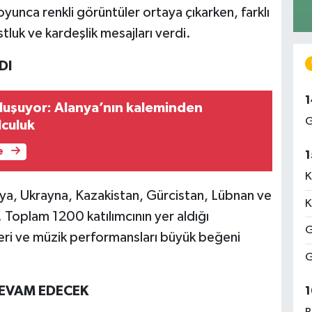
oyunca renkli görüntüler ortaya çıkarken, farklı
stluk ve kardeşlik mesajları verdi.
DI
1
uluşuyor: Alanya’nın kaleminden
G
lculuk
e
1
K
nya, Ukrayna, Kazakistan, Gürcistan, Lübnan ve
K
 Toplam 1200 katılımcının yer aldığı
G
eri ve müzik performansları büyük beğeni
G
DEVAM EDECEK
1