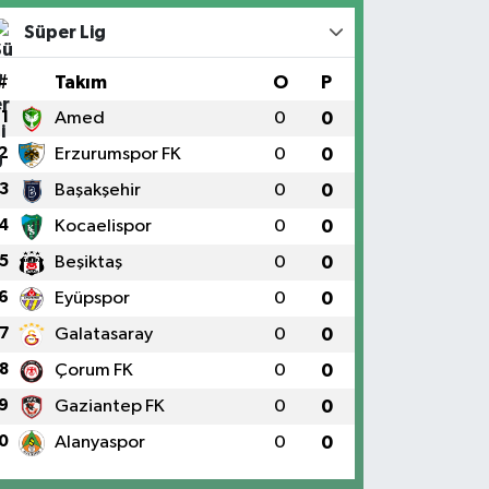
Süper Lig
#
Takım
O
P
1
Amed
0
0
2
Erzurumspor FK
0
0
3
Başakşehir
0
0
4
Kocaelispor
0
0
5
Beşiktaş
0
0
6
Eyüpspor
0
0
7
Galatasaray
0
0
8
Çorum FK
0
0
9
Gaziantep FK
0
0
0
Alanyaspor
0
0