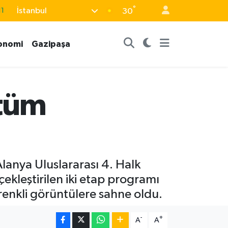
°
İstanbul
30
8
2
onomi
Gazipaşa
8
3
4
 tüm
lanya Uluslararası 4. Halk
çekleştirilen iki etap programı
 renkli görüntülere sahne oldu.
-
+
A
A