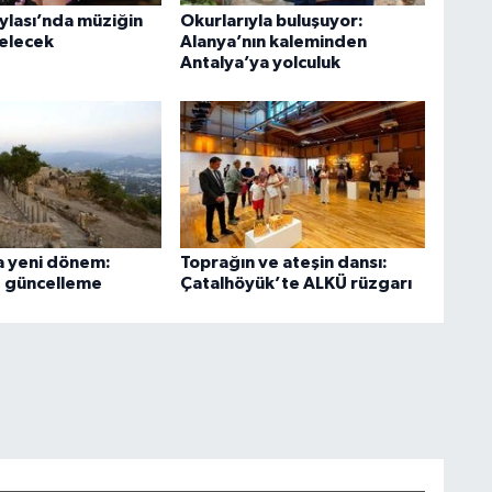
ylası’nda müziğin
Okurlarıyla buluşuyor:
selecek
Alanya’nın kaleminden
Antalya’ya yolculuk
 yeni dönem:
Toprağın ve ateşin dansı:
e güncelleme
Çatalhöyük’te ALKÜ rüzgarı