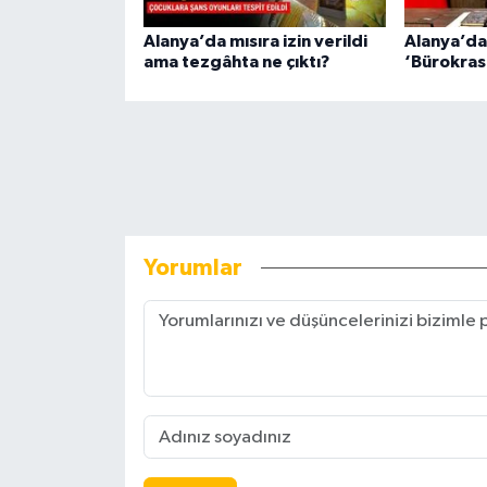
Alanya’da mısıra izin verildi
Alanya’da 
ama tezgâhta ne çıktı?
‘Bürokrasi
Yorumlar