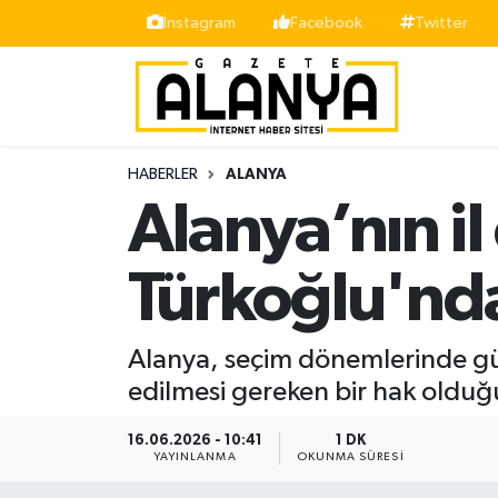
İnstagram
Facebook
Twitter
Alanya
İstanbul Nöbetçi Eczaneler
Asayiş
İstanbul Hava Durumu
HABERLER
ALANYA
Bölge
İstanbul Trafik Yoğunluk Haritası
Alanya’nın il
Siyaset
Süper Lig Puan Durumu ve Fikstür
Türkoğlu'nda
Spor
Tüm Manşetler
Alanya, seçim dönemlerinde günd
Turizm
Son Dakika Haberleri
edilmesi gereken bir hak oldu
Ekonomi
Haber Arşivi
16.06.2026 - 10:41
1 DK
YAYINLANMA
OKUNMA SÜRESI
Gazipaşa