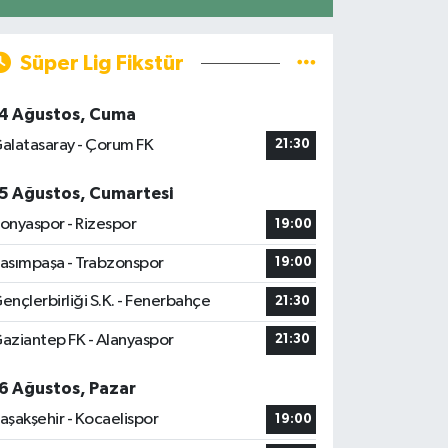
Süper Lig Fikstür
4 Ağustos, Cuma
alatasaray - Çorum FK
21:30
5 Ağustos, Cumartesi
onyaspor - Rizespor
19:00
asımpaşa - Trabzonspor
19:00
ençlerbirliği S.K. - Fenerbahçe
21:30
aziantep FK - Alanyaspor
21:30
6 Ağustos, Pazar
aşakşehir - Kocaelispor
19:00