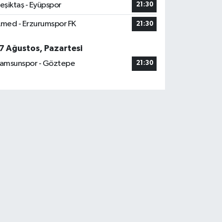
eşiktaş - Eyüpspor
21:30
med - Erzurumspor FK
21:30
7 Ağustos, Pazartesi
amsunspor - Göztepe
21:30