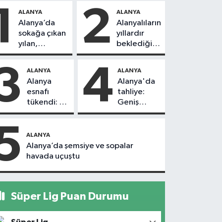
1
2
ALANYA
ALANYA
Alanya’da
Alanyalıların
sokağa çıkan
yıllardır
yılan,
beklediği
vatandaşı
yol askıdan
kovaladı
döndü
3
4
ALANYA
ALANYA
Alanya
Alanya'da
esnafı
tahliye:
tükendi: 1
Geniş
ayda 150
güvenlik
dükkan
önlemi
5
kapandı
alındı
ALANYA
Alanya’da şemsiye ve sopalar
havada uçuştu
Süper Lig Puan Durumu