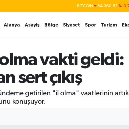
BITCOIN
64.360,53
%-0.
DOLAR
47,7069
%0.
EURO
55,0265
%0.
Alanya
Asayiş
Bölge
Siyaset
Spor
Turizm
Ek
STERLİN
64,1897
%0.
GRAM ALTIN
6574.81
%1.
 olma vakti geldi:
BİST100
13.887
%
n sert çıkış
eme getirilen "il olma" vaatlerinin artık b
ğunu konuşuyor.