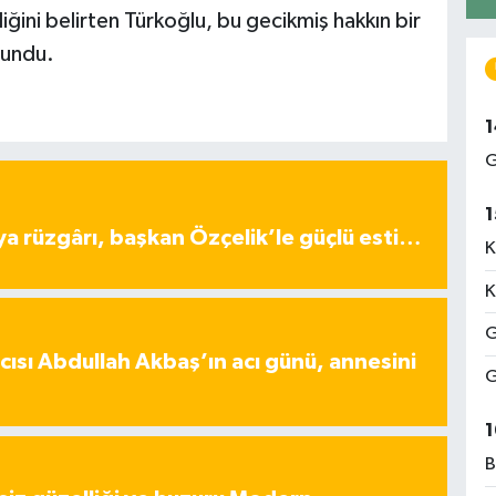
iğini belirten Türkoğlu, bu gecikmiş hakkın bir
lundu.
1
G
1
ya rüzgârı, başkan Özçelik’le güçlü esti…
K
K
G
ısı Abdullah Akbaş’ın acı günü, annesini
G
1
B