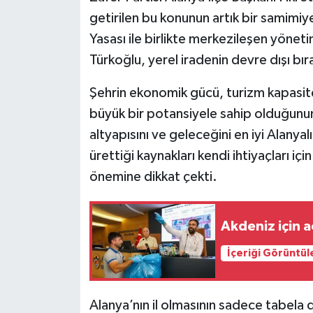
getirilen bu konunun artık bir samimi
Yasası ile birlikte merkezileşen yönetim
Türkoğlu, yerel iradenin devre dışı bır
Şehrin ekonomik gücü, turizm kapasite
büyük bir potansiyele sahip olduğunun a
altyapısını ve geleceğini en iyi Alanyalıl
ürettiği kaynakları kendi ihtiyaçları iç
önemine dikkat çekti.
Akdeniz için a
İçeriği Görüntül
Alanya’nın il olmasının sadece tabela d