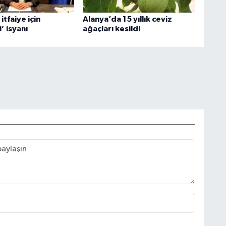
itfaiye için
Alanya’da 15 yıllık ceviz
’ isyanı
ağaçları kesildi