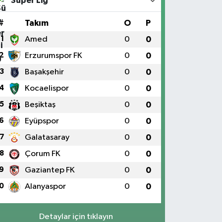
Süper Lig
#
Takım
O
P
1
Amed
0
0
2
Erzurumspor FK
0
0
3
Başakşehir
0
0
4
Kocaelispor
0
0
5
Beşiktaş
0
0
6
Eyüpspor
0
0
7
Galatasaray
0
0
8
Çorum FK
0
0
9
Gaziantep FK
0
0
0
Alanyaspor
0
0
Detaylar için tıklayın