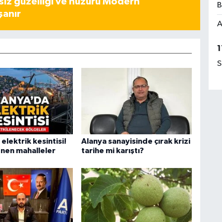
iz güzelliği ve huzuru Modern
B
şanır
A
1
S
elektrik kesintisi!
Alanya sanayisinde çırak krizi
enen mahalleler
tarihe mi karıştı?