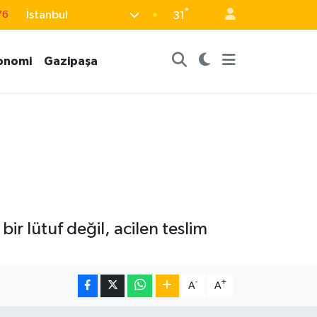
76
°
İstanbul
31
17
01
onomi
Gazipaşa
02
44
64
ir lütuf değil, acilen teslim
-
+
A
A