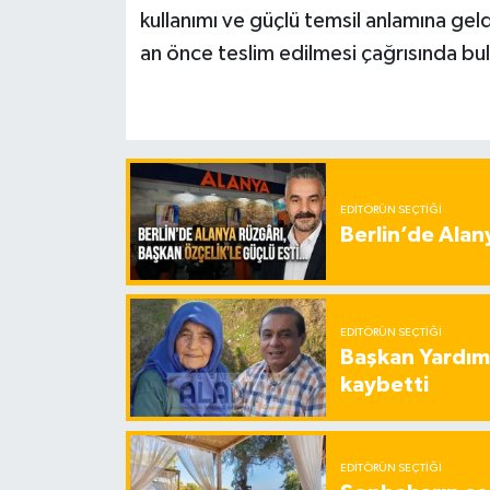
kullanımı ve güçlü temsil anlamına geld
an önce teslim edilmesi çağrısında bu
EDITÖRÜN SEÇTIĞI
Berlin’de Alan
EDITÖRÜN SEÇTIĞI
Başkan Yardımc
kaybetti
EDITÖRÜN SEÇTIĞI