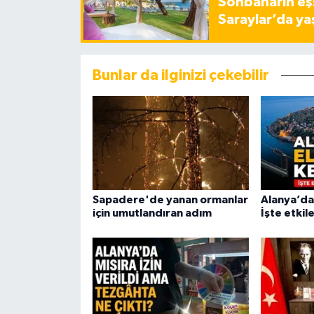
Sonbaharın eşs
Saraylar’da ya
Bunlar da ilginizi çekebilir
Sapadere'de yanan ormanlar
Alanya’da 
için umutlandıran adım
İşte etkil