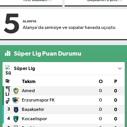
kapandı
motosiklet çarptı
5
ALANYA
Alanya’da şemsiye ve sopalar havada uçuştu
Süper Lig Puan Durumu
Süper Lig
#
Takım
O
P
1
Amed
0
0
2
Erzurumspor FK
0
0
3
Başakşehir
0
0
4
Kocaelispor
0
0