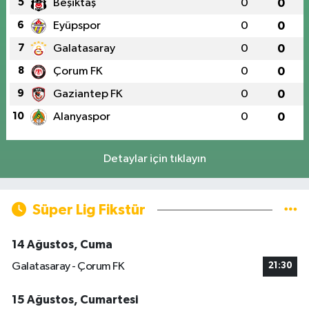
5
Beşiktaş
0
0
6
Eyüpspor
0
0
7
Galatasaray
0
0
8
Çorum FK
0
0
9
Gaziantep FK
0
0
10
Alanyaspor
0
0
Detaylar için tıklayın
Süper Lig Fikstür
14 Ağustos, Cuma
Galatasaray - Çorum FK
21:30
15 Ağustos, Cumartesi