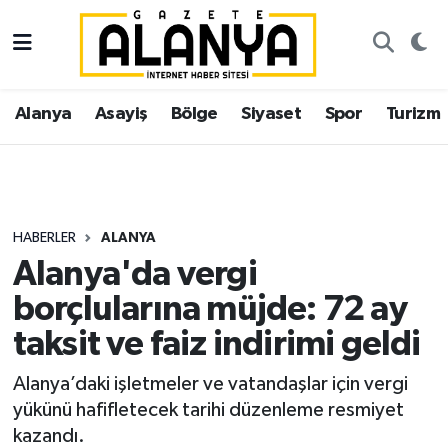
Alanya
İstanbul Nöbetçi Eczaneler
Alanya
Asayiş
Bölge
Siyaset
Spor
Turizm
Asayiş
İstanbul Hava Durumu
Bölge
İstanbul Trafik Yoğunluk Haritası
Siyaset
Süper Lig Puan Durumu ve Fikstür
HABERLER
ALANYA
Alanya'da vergi
Spor
Tüm Manşetler
borçlularına müjde: 72 ay
Turizm
Son Dakika Haberleri
taksit ve faiz indirimi geldi
Ekonomi
Haber Arşivi
Alanya’daki işletmeler ve vatandaşlar için vergi
yükünü hafifletecek tarihi düzenleme resmiyet
Gazipaşa
kazandı.