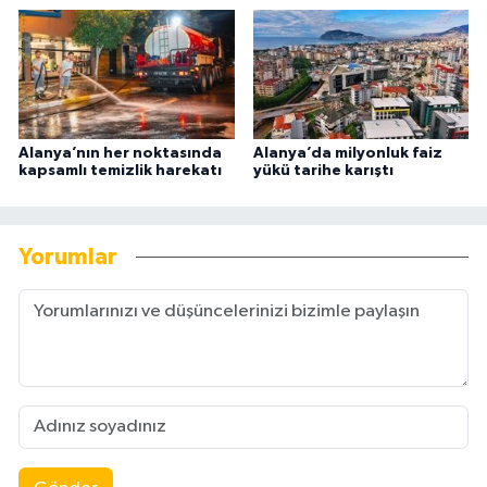
Alanya’nın her noktasında
Alanya’da milyonluk faiz
kapsamlı temizlik harekatı
yükü tarihe karıştı
Yorumlar