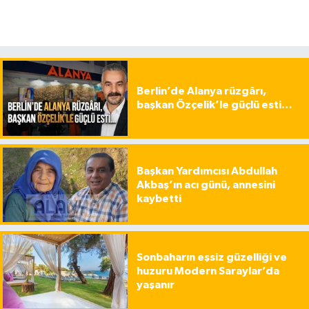
Berlin’de Alanya rüzgârı,
başkan Özçelik’le güçlü esti…
Başkan Yardımcısı Abdullah
Akbaş’ın acı günü, annesini
kaybetti
Sonbaharın eşsiz güzelliği ve
huzuru Modern Saraylar’da
yaşanır