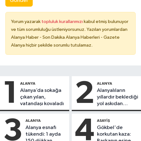
Gönder
Yorum yazarak
topluluk kurallarımızı
kabul etmiş bulunuyor
ve tüm sorumluluğu üstleniyorsunuz. Yazılan yorumlardan
Alanya Haber - Son Dakika Alanya Haberleri - Gazete
Alanya hiçbir şekilde sorumlu tutulamaz.
1
2
ALANYA
ALANYA
Alanya’da sokağa
Alanyalıların
çıkan yılan,
yıllardır beklediği
vatandaşı kovaladı
yol askıdan
döndü
3
4
ALANYA
ASAYIŞ
Alanya esnafı
Gökbel'de
tükendi: 1 ayda
korkutan kaza:
150 dükkan
Başkanın eşine