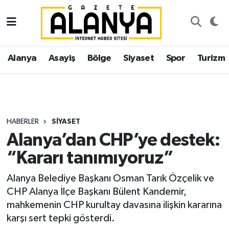
Alanya
İstanbul Nöbetçi Eczaneler
Alanya
Asayiş
Bölge
Siyaset
Spor
Turizm
Asayiş
İstanbul Hava Durumu
Bölge
İstanbul Trafik Yoğunluk Haritası
Siyaset
Süper Lig Puan Durumu ve Fikstür
HABERLER
SIYASET
Alanya’dan CHP’ye destek:
Spor
Tüm Manşetler
“Kararı tanımıyoruz”
Turizm
Son Dakika Haberleri
Alanya Belediye Başkanı Osman Tarık Özçelik ve
CHP Alanya İlçe Başkanı Bülent Kandemir,
Ekonomi
Haber Arşivi
mahkemenin CHP kurultay davasına ilişkin kararına
karşı sert tepki gösterdi.
Gazipaşa