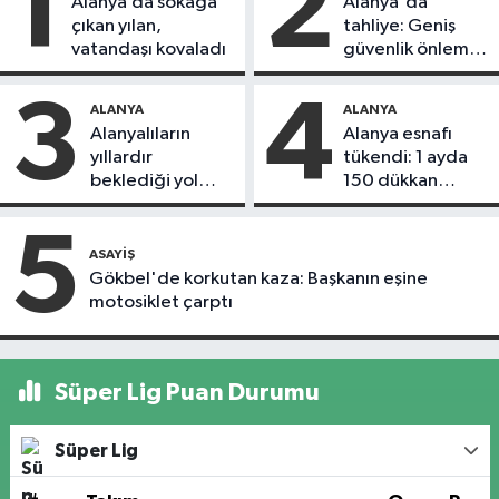
1
2
Alanya’da sokağa
Alanya'da
çıkan yılan,
tahliye: Geniş
vatandaşı kovaladı
güvenlik önlemi
alındı
3
4
ALANYA
ALANYA
Alanyalıların
Alanya esnafı
yıllardır
tükendi: 1 ayda
beklediği yol
150 dükkan
askıdan döndü
kapandı
5
ASAYIŞ
Gökbel'de korkutan kaza: Başkanın eşine
motosiklet çarptı
Süper Lig Puan Durumu
Süper Lig