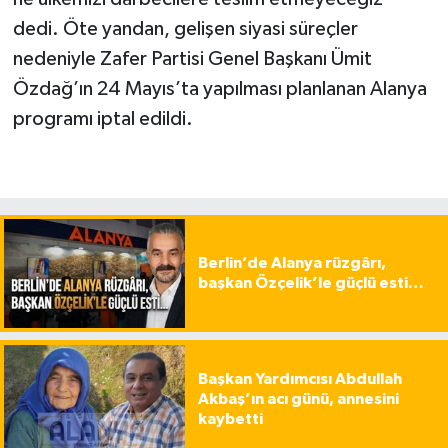
dedi. Öte yandan, gelişen siyasi süreçler
nedeniyle Zafer Partisi Genel Başkanı Ümit
Özdağ’ın 24 Mayıs’ta yapılması planlanan Alanya
programı iptal edildi.
Berlin’de Alanya rüzgârı,
başkan Özçelik’le güçlü esti…
Başkan Yardımcısı Abdullah
Akbaş’ın acı günü, annesini
kaybetti