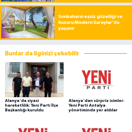
Sonbaharın eşsiz güzelliği ve
huzuru Modern Saraylar’da
yaşanır
Bunlar da ilginizi çekebilir
Alanya'da siyasi
Alanya'dan sürpriz isimler:
hareketlilik: Yeni Parti İlçe
Yeni Parti Antalya
Başkanlığı kuruldu
yönetiminde yer aldılar