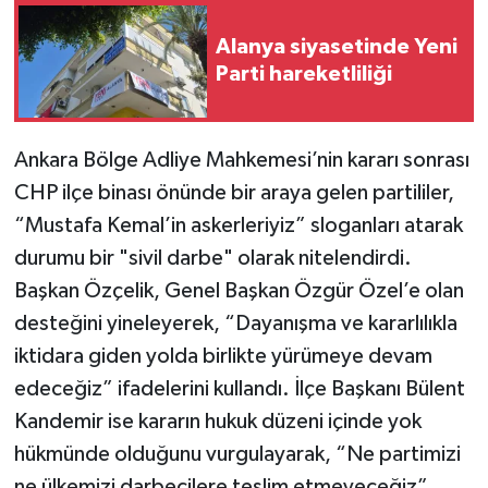
Alanya siyasetinde Yeni
Parti hareketliliği
Ankara Bölge Adliye Mahkemesi’nin kararı sonrası
CHP ilçe binası önünde bir araya gelen partililer,
“Mustafa Kemal’in askerleriyiz” sloganları atarak
durumu bir "sivil darbe" olarak nitelendirdi.
Başkan Özçelik, Genel Başkan Özgür Özel’e olan
desteğini yineleyerek, “Dayanışma ve kararlılıkla
iktidara giden yolda birlikte yürümeye devam
edeceğiz” ifadelerini kullandı. İlçe Başkanı Bülent
Kandemir ise kararın hukuk düzeni içinde yok
hükmünde olduğunu vurgulayarak, “Ne partimizi
ne ülkemizi darbecilere teslim etmeyeceğiz”