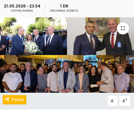
21.05.2026 - 23:54
1 DK
YAYINLANMA
OKUNMA SÜRESI
Paylaş
-
+
A
A