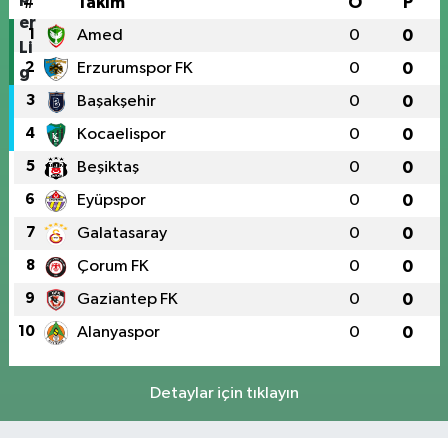
#
Takım
O
P
1
Amed
0
0
2
Erzurumspor FK
0
0
3
Başakşehir
0
0
4
Kocaelispor
0
0
5
Beşiktaş
0
0
6
Eyüpspor
0
0
7
Galatasaray
0
0
8
Çorum FK
0
0
9
Gaziantep FK
0
0
10
Alanyaspor
0
0
Detaylar için tıklayın