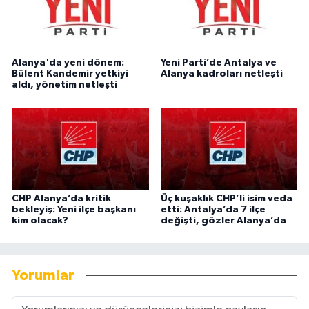
Alanya'da yeni dönem:
Yeni Parti’de Antalya ve
Bülent Kandemir yetkiyi
Alanya kadroları netleşti
aldı, yönetim netleşti
CHP Alanya’da kritik
Üç kuşaklık CHP’li isim veda
bekleyiş: Yeni ilçe başkanı
etti: Antalya’da 7 ilçe
kim olacak?
değişti, gözler Alanya’da
Yorumlar