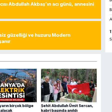
B
ısı Abdullah Akbaş’ın acı günü, annesini
B
A
1
iz güzelliği ve huzuru Modern
S
şanır
yarın birçok bölge
Şehit Abdullah Ümit Sercan,
kalacak
kabri başında anıldı