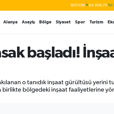
BITCOIN
64.959,79
%1.
DOLAR
47,7436
%0.
EURO
55,2510
%0.
Alanya
Asayiş
Bölge
Siyaset
Spor
Turizm
Ek
STERLİN
64,4811
%0.
GRAM ALTIN
6660.55
%0.
sak başladı! İnşaa
BİST100
13.779
%-
kılanan o tanıdık inşaat gürültüsü yerini 
irlikte bölgedeki inşaat faaliyetlerine yö