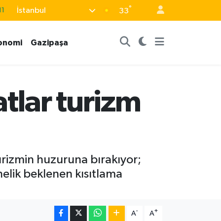
11
°
İstanbul
33
18
32
onomi
Gazipaşa
38
03
tlar turizm
14
turizmin huzuruna bırakıyor;
nelik beklenen kısıtlama
-
+
A
A