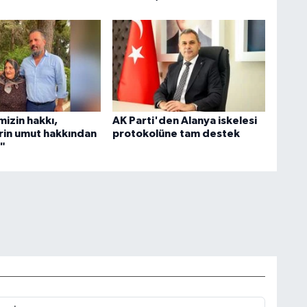
mizin hakkı,
AK Parti'den Alanya iskelesi
erin umut hakkından
protokolüne tam destek
r"