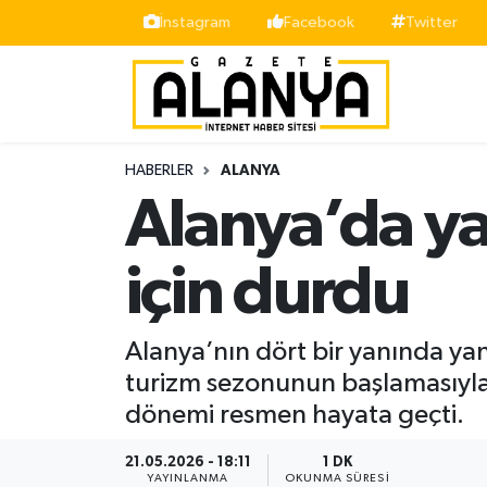
İnstagram
Facebook
Twitter
Alanya
İstanbul Nöbetçi Eczaneler
Asayiş
İstanbul Hava Durumu
HABERLER
ALANYA
Bölge
İstanbul Trafik Yoğunluk Haritası
Alanya’da ya
Siyaset
Süper Lig Puan Durumu ve Fikstür
için durdu
Spor
Tüm Manşetler
Alanya’nın dört bir yanında yan
Turizm
Son Dakika Haberleri
turizm sezonunun başlamasıyla b
dönemi resmen hayata geçti.
Ekonomi
Haber Arşivi
21.05.2026 - 18:11
1 DK
Gazipaşa
YAYINLANMA
OKUNMA SÜRESI