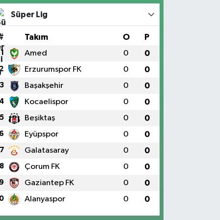
Süper Lig
#
Takım
O
P
1
Amed
0
0
2
Erzurumspor FK
0
0
3
Başakşehir
0
0
4
Kocaelispor
0
0
5
Beşiktaş
0
0
6
Eyüpspor
0
0
7
Galatasaray
0
0
8
Çorum FK
0
0
9
Gaziantep FK
0
0
0
Alanyaspor
0
0