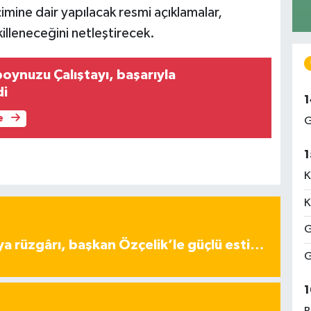
mine dair yapılacak resmi açıklamalar,
illeneceğini netleştirecek.
boynuzu Çalıştayı, başarıyla
di
1
e
G
1
K
K
G
ya rüzgârı, başkan Özçelik’le güçlü esti…
G
1