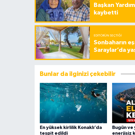
Başkan Yardımc
kaybetti
EDITÖRÜN SEÇTIĞI
Sonbaharın eşs
Saraylar’da ya
Bunlar da ilginizi çekebilir
En yüksek kirlilik Konaklı’da
Bugün ve 
tespit edildi
enerjisiz 