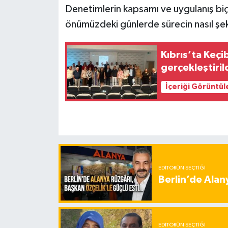
Denetimlerin kapsamı ve uygulanış biçi
önümüzdeki günlerde sürecin nasıl şek
Kıbrıs’ta Keçi
gerçekleştiril
İçeriği Görüntül
EDITÖRÜN SEÇTIĞI
Berlin’de Alan
EDITÖRÜN SEÇTIĞI