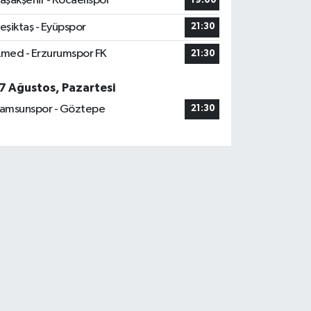
aşakşehir - Kocaelispor
19:00
eşiktaş - Eyüpspor
21:30
med - Erzurumspor FK
21:30
7 Ağustos, Pazartesi
amsunspor - Göztepe
21:30