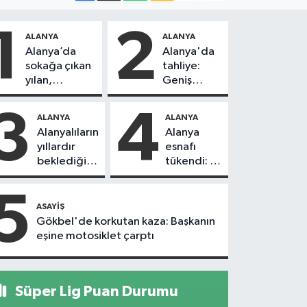
1
2
ALANYA
ALANYA
Alanya’da
Alanya'da
sokağa çıkan
tahliye:
yılan,
Geniş
vatandaşı
güvenlik
kovaladı
önlemi
3
4
ALANYA
ALANYA
alındı
Alanyalıların
Alanya
yıllardır
esnafı
beklediği
tükendi: 1
yol askıdan
ayda 150
döndü
dükkan
5
kapandı
ASAYIŞ
Gökbel'de korkutan kaza: Başkanın
eşine motosiklet çarptı
Süper Lig Puan Durumu