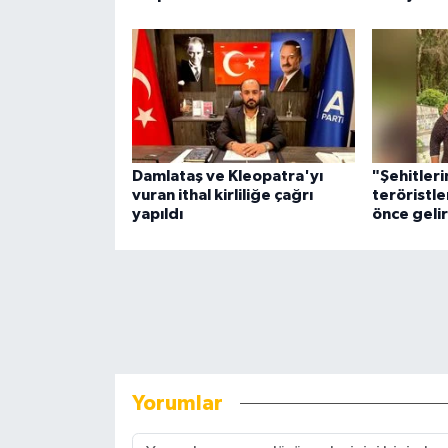
Damlataş ve Kleopatra'yı
"Şehitleri
vuran ithal kirliliğe çağrı
teröristl
yapıldı
önce geli
Yorumlar