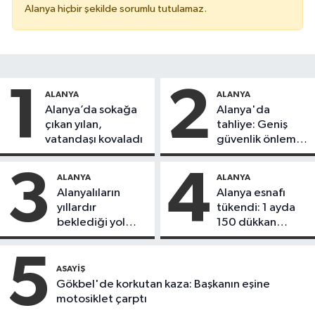
Alanya hiçbir şekilde sorumlu tutulamaz.
1
2
ALANYA
ALANYA
Alanya’da sokağa
Alanya'da
çıkan yılan,
tahliye: Geniş
vatandaşı kovaladı
güvenlik önlemi
alındı
3
4
ALANYA
ALANYA
Alanyalıların
Alanya esnafı
yıllardır
tükendi: 1 ayda
beklediği yol
150 dükkan
askıdan döndü
kapandı
5
ASAYIŞ
Gökbel'de korkutan kaza: Başkanın eşine
motosiklet çarptı