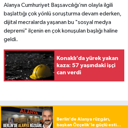
Alanya Cumhuriyet Başsavcılığı’nın olayla ilgili
başlattığı çok yönlü soruşturma devam ederken,
dijital mecralarda yaşanan bu "sosyal medya
depremi" ilçenin en çok konuşulan başlığı haline
geldi.
Konaklı’da yürek yakan
kaza: 57 yaşındaki işçi
can verdi
Berlin’de Alanya rüzgârı,
başkan Özçelik’le güçlü esti…