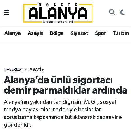
Alanya
İstanbul Nöbetçi Eczaneler
Alanya
Asayiş
Bölge
Siyaset
Spor
Turizm
Asayiş
İstanbul Hava Durumu
Bölge
İstanbul Trafik Yoğunluk Haritası
Siyaset
Süper Lig Puan Durumu ve Fikstür
HABERLER
ASAYIŞ
Alanya’da ünlü sigortacı
Spor
Tüm Manşetler
demir parmaklıklar ardında
Turizm
Son Dakika Haberleri
Alanya’nın yakından tanıdığı isim M.G., sosyal
medya paylaşımları nedeniyle başlatılan
Ekonomi
Haber Arşivi
soruşturma kapsamında tutuklanarak cezaevine
gönderildi.
Gazipaşa