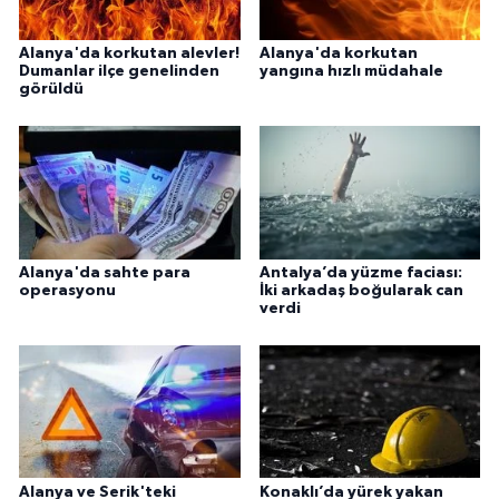
Alanya'da korkutan alevler!
Alanya'da korkutan
Dumanlar ilçe genelinden
yangına hızlı müdahale
görüldü
Alanya'da sahte para
Antalya’da yüzme faciası:
operasyonu
İki arkadaş boğularak can
verdi
Alanya ve Serik'teki
Konaklı’da yürek yakan