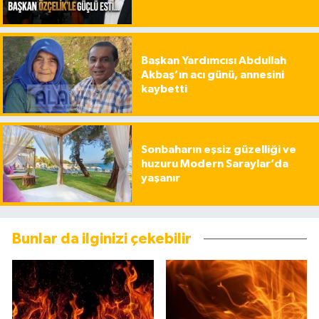
Başkan Yardımcısı Abdullah
Akbaş’ın acı günü, annesini
kaybetti
Sonbaharın eşsiz güzelliği ve
huzuru Modern Saraylar’da
yaşanır
Bunlar da ilginizi çekebilir