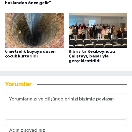
hakkından önce gelir"
6 metrelik kuyuya düşen
Kıbrıs’ta Keçiboynuzu
çocuk kurtarıldı
Çalıştayı, başarıyla
gerçekleştirildi
Yorumlar