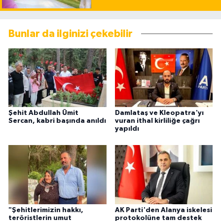
Bunlar da ilginizi çekebilir
Şehit Abdullah Ümit
Damlataş ve Kleopatra'yı
Sercan, kabri başında anıldı
vuran ithal kirliliğe çağrı
yapıldı
"Şehitlerimizin hakkı,
AK Parti'den Alanya iskelesi
teröristlerin umut
protokolüne tam destek