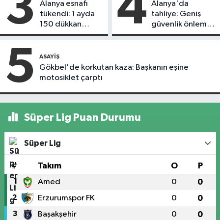
3
4
Alanya esnafı
Alanya'da
tükendi: 1 ayda
tahliye: Geniş
150 dükkan
güvenlik önlemi
kapandı
alındı
5
ASAYIŞ
Gökbel'de korkutan kaza: Başkanın eşine
motosiklet çarptı
Süper Lig Puan Durumu
Süper Lig
#
Takım
O
P
1
Amed
0
0
2
Erzurumspor FK
0
0
3
Başakşehir
0
0