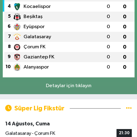
4
Kocaelispor
0
0
5
Beşiktaş
0
0
6
Eyüpspor
0
0
7
Galatasaray
0
0
8
Çorum FK
0
0
9
Gaziantep FK
0
0
10
Alanyaspor
0
0
Detaylar için tıklayın
Süper Lig Fikstür
14 Ağustos, Cuma
Galatasaray - Çorum FK
21:30