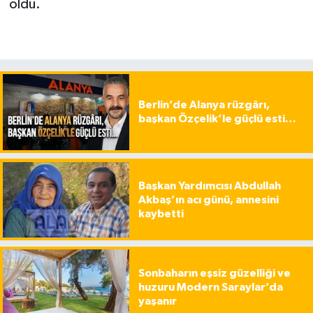
oldu.
Berlin’de Alanya rüzgârı,
başkan Özçelik’le güçlü esti…
Başkan Yardımcısı Abdullah
Akbaş’ın acı günü, annesini
kaybetti
Sonbaharın eşsiz güzelliği ve
huzuru Modern Saraylar’da
yaşanır