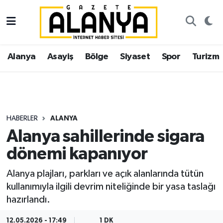
Alanya
İstanbul Nöbetçi Eczaneler
Alanya
Asayiş
Bölge
Siyaset
Spor
Turizm
Asayiş
İstanbul Hava Durumu
Bölge
İstanbul Trafik Yoğunluk Haritası
Siyaset
Süper Lig Puan Durumu ve Fikstür
HABERLER
ALANYA
Alanya sahillerinde sigara
Spor
Tüm Manşetler
dönemi kapanıyor
Turizm
Son Dakika Haberleri
Alanya plajları, parkları ve açık alanlarında tütün
kullanımıyla ilgili devrim niteliğinde bir yasa taslağı
Ekonomi
Haber Arşivi
hazırlandı.
Gazipaşa
12.05.2026 - 17:49
1 DK