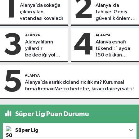
1
2
Alanya’da sokağa
Alanya'da
çıkan yılan,
tahliye: Geniş
vatandaşı kovaladı
güvenlik önlemi
alındı
3
4
ALANYA
ALANYA
Alanyalıların
Alanya esnafı
yıllardır
tükendi: 1 ayda
beklediği yol
150 dükkan
askıdan döndü
kapandı
5
ALANYA
Alanya’da asırlık dolandırıcılık mı? Kurumsal
firma Remax Metro hedefte, kiracı daireyi sattı!
Süper Lig Puan Durumu
Süper Lig