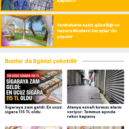
kaybetti
Sonbaharın eşsiz güzelliği ve
huzuru Modern Saraylar’da
yaşanır
Bunlar da ilginizi çekebilir
Sigaraya zam geldi: En ucuz
Alanya esnafı kırmızı alarm
sigara 115 TL oldu
veriyor: Temmuz ayında
rekor kapanış