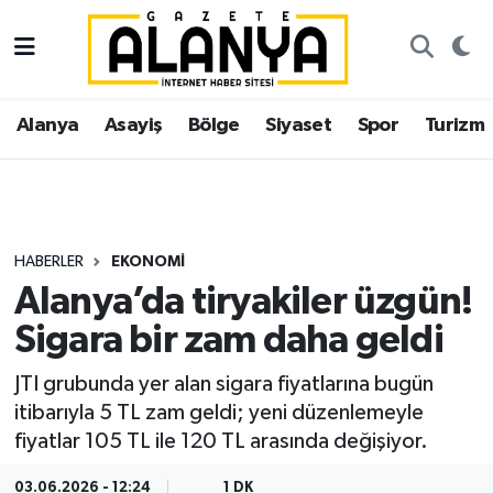
Alanya
İstanbul Nöbetçi Eczaneler
Alanya
Asayiş
Bölge
Siyaset
Spor
Turizm
Asayiş
İstanbul Hava Durumu
Bölge
İstanbul Trafik Yoğunluk Haritası
Siyaset
Süper Lig Puan Durumu ve Fikstür
HABERLER
EKONOMI
Alanya’da tiryakiler üzgün!
Spor
Tüm Manşetler
Sigara bir zam daha geldi
Turizm
Son Dakika Haberleri
JTI grubunda yer alan sigara fiyatlarına bugün
itibarıyla 5 TL zam geldi; yeni düzenlemeyle
Ekonomi
Haber Arşivi
fiyatlar 105 TL ile 120 TL arasında değişiyor.
Gazipaşa
03.06.2026 - 12:24
1 DK