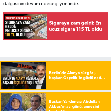
dalgasının devam edeceği yönünde.
Sigaraya zam geldi: En
ucuz sigara 115 TL oldu
Berlin’de Alanya rüzgârı,
başkan Özçelik’le güçlü esti…
Başkan Yardımcısı Abdullah
Akbaş’ın acı günü, annesini