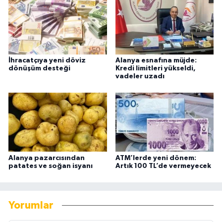
İhracatçıya yeni döviz
Alanya esnafına müjde:
dönüşüm desteği
Kredi limitleri yükseldi,
vadeler uzadı
Alanya pazarcısından
ATM’lerde yeni dönem:
patates ve soğan isyanı
Artık 100 TL’de vermeyecek
Yorumlar