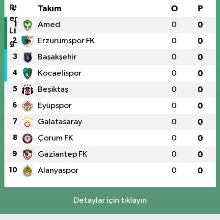
#
Takım
O
P
1
Amed
0
0
2
Erzurumspor FK
0
0
3
Başakşehir
0
0
4
Kocaelispor
0
0
5
Beşiktaş
0
0
6
Eyüpspor
0
0
7
Galatasaray
0
0
8
Çorum FK
0
0
9
Gaziantep FK
0
0
10
Alanyaspor
0
0
Detaylar için tıklayın