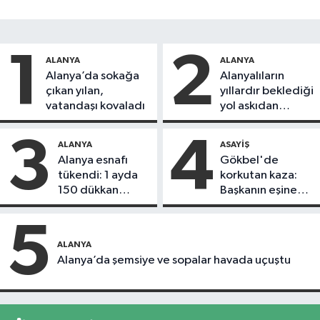
1
2
ALANYA
ALANYA
Alanya’da sokağa
Alanyalıların
çıkan yılan,
yıllardır beklediği
vatandaşı kovaladı
yol askıdan
döndü
3
4
ALANYA
ASAYIŞ
Alanya esnafı
Gökbel'de
tükendi: 1 ayda
korkutan kaza:
150 dükkan
Başkanın eşine
kapandı
motosiklet çarptı
5
ALANYA
Alanya’da şemsiye ve sopalar havada uçuştu