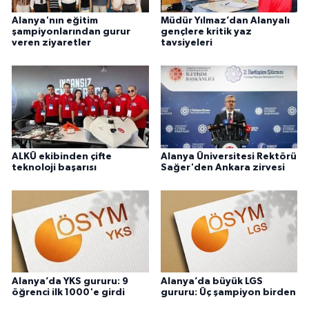
Alanya'nın eğitim
Müdür Yılmaz’dan Alanyalı
şampiyonlarından gurur
gençlere kritik yaz
veren ziyaretler
tavsiyeleri
ALKÜ ekibinden çifte
Alanya Üniversitesi Rektörü
teknoloji başarısı
Sağer'den Ankara zirvesi
Alanya’da YKS gururu: 9
Alanya’da büyük LGS
öğrenci ilk 1000'e girdi
gururu: Üç şampiyon birden