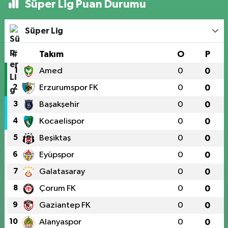
Süper Lig Puan Durumu
Süper Lig
#
Takım
O
P
1
Amed
0
0
2
Erzurumspor FK
0
0
3
Başakşehir
0
0
4
Kocaelispor
0
0
5
Beşiktaş
0
0
6
Eyüpspor
0
0
7
Galatasaray
0
0
8
Çorum FK
0
0
9
Gaziantep FK
0
0
10
Alanyaspor
0
0