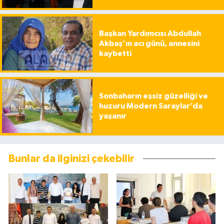
Başkan Yardımcısı Abdullah
Akbaş’ın acı günü, annesini
kaybetti
Sonbaharın eşsiz güzelliği ve
huzuru Modern Saraylar’da
yaşanır
Bunlar da ilginizi çekebilir