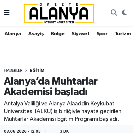
Alanya
İstanbul Nöbetçi Eczaneler
Alanya
Asayiş
Bölge
Siyaset
Spor
Turizm
Asayiş
İstanbul Hava Durumu
Bölge
İstanbul Trafik Yoğunluk Haritası
Siyaset
Süper Lig Puan Durumu ve Fikstür
HABERLER
EĞITIM
Alanya’da Muhtarlar
Spor
Tüm Manşetler
Akademisi başladı
Turizm
Son Dakika Haberleri
Antalya Valiliği ve Alanya Alaaddin Keykubat
Üniversitesi (ALKÜ) iş birliğiyle hayata geçirilen
Ekonomi
Haber Arşivi
Muhtarlar Akademisi Eğitim Programı başladı.
Gazipaşa
03.06.2026 - 12:05
3 DK