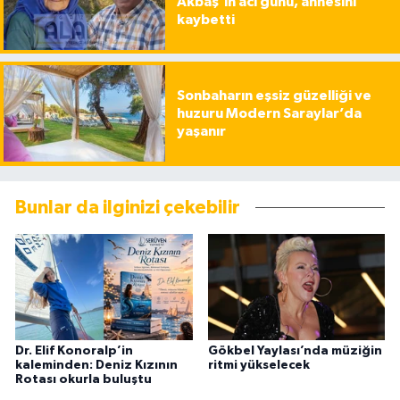
Akbaş’ın acı günü, annesini
kaybetti
Sonbaharın eşsiz güzelliği ve
huzuru Modern Saraylar’da
yaşanır
Bunlar da ilginizi çekebilir
Dr. Elif Konoralp’in
Gökbel Yaylası’nda müziğin
kaleminden: Deniz Kızının
ritmi yükselecek
Rotası okurla buluştu