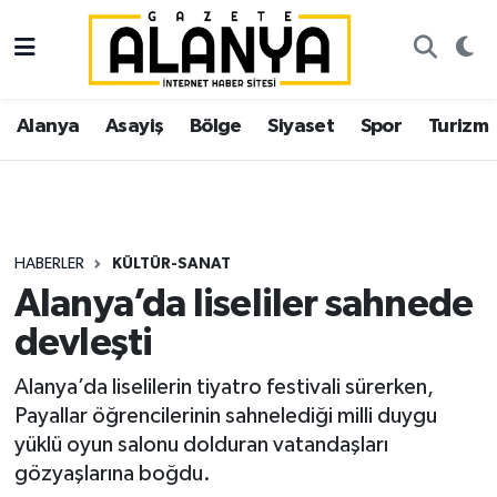
Alanya
İstanbul Nöbetçi Eczaneler
Alanya
Asayiş
Bölge
Siyaset
Spor
Turizm
Asayiş
İstanbul Hava Durumu
Bölge
İstanbul Trafik Yoğunluk Haritası
Siyaset
Süper Lig Puan Durumu ve Fikstür
HABERLER
KÜLTÜR-SANAT
Alanya’da liseliler sahnede
Spor
Tüm Manşetler
devleşti
Turizm
Son Dakika Haberleri
Alanya’da liselilerin tiyatro festivali sürerken,
Payallar öğrencilerinin sahnelediği milli duygu
Ekonomi
Haber Arşivi
yüklü oyun salonu dolduran vatandaşları
gözyaşlarına boğdu.
Gazipaşa