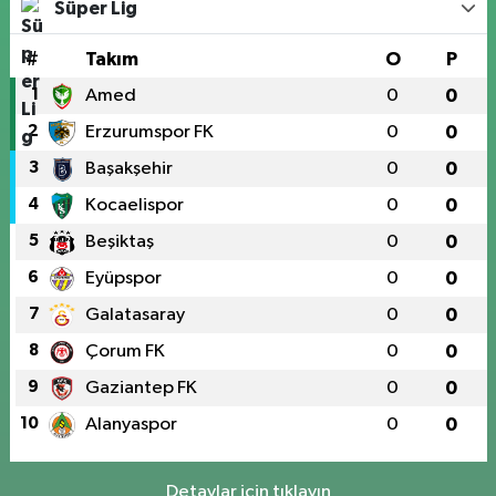
Süper Lig
#
Takım
O
P
1
Amed
0
0
2
Erzurumspor FK
0
0
3
Başakşehir
0
0
4
Kocaelispor
0
0
5
Beşiktaş
0
0
6
Eyüpspor
0
0
7
Galatasaray
0
0
8
Çorum FK
0
0
9
Gaziantep FK
0
0
10
Alanyaspor
0
0
Detaylar için tıklayın