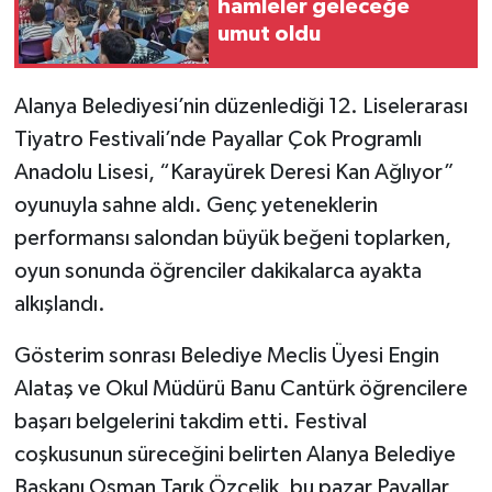
hamleler geleceğe
umut oldu
Alanya Belediyesi’nin düzenlediği 12. Liselerarası
Tiyatro Festivali’nde Payallar Çok Programlı
Anadolu Lisesi, “Karayürek Deresi Kan Ağlıyor”
oyunuyla sahne aldı. Genç yeteneklerin
performansı salondan büyük beğeni toplarken,
oyun sonunda öğrenciler dakikalarca ayakta
alkışlandı.
Gösterim sonrası Belediye Meclis Üyesi Engin
Alataş ve Okul Müdürü Banu Cantürk öğrencilere
başarı belgelerini takdim etti. Festival
coşkusunun süreceğini belirten Alanya Belediye
Başkanı Osman Tarık Özçelik, bu pazar Payallar