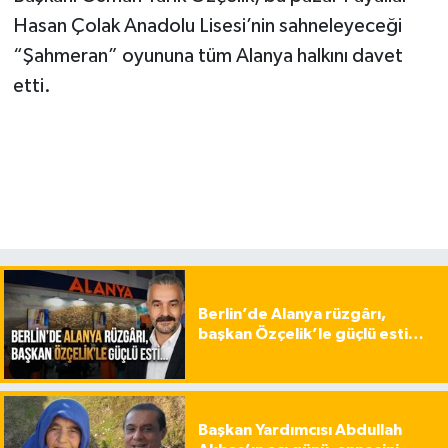
Hasan Çolak Anadolu Lisesi’nin sahneleyeceği
“Şahmeran” oyununa tüm Alanya halkını davet
etti.
Berlin’de Alanya rüzgârı,
başkan Özçelik’le güçlü esti…
Başkan Yardımcısı Abdullah