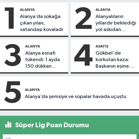
1
2
ALANYA
ALANYA
Alanya’da sokağa
Alanyalıların
çıkan yılan,
yıllardır beklediği
vatandaşı kovaladı
yol askıdan
döndü
3
4
ALANYA
ASAYIŞ
Alanya esnafı
Gökbel'de
tükendi: 1 ayda
korkutan kaza:
150 dükkan
Başkanın eşine
kapandı
motosiklet çarptı
5
ALANYA
Alanya’da şemsiye ve sopalar havada uçuştu
Süper Lig Puan Durumu