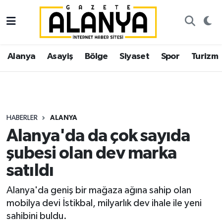
Alanya
İstanbul Nöbetçi Eczaneler
Alanya
Asayiş
Bölge
Siyaset
Spor
Turizm
Asayiş
İstanbul Hava Durumu
Bölge
İstanbul Trafik Yoğunluk Haritası
Siyaset
Süper Lig Puan Durumu ve Fikstür
HABERLER
ALANYA
Alanya'da da çok sayıda
Spor
Tüm Manşetler
şubesi olan dev marka
Turizm
Son Dakika Haberleri
satıldı
Ekonomi
Haber Arşivi
Alanya'da geniş bir mağaza ağına sahip olan
mobilya devi İstikbal, milyarlık dev ihale ile yeni
Gazipaşa
sahibini buldu.