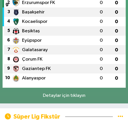
2
Erzurumspor FK
0
0
3
Başakşehir
0
0
4
Kocaelispor
0
0
5
Beşiktaş
0
0
6
Eyüpspor
0
0
7
Galatasaray
0
0
8
Çorum FK
0
0
9
Gaziantep FK
0
0
10
Alanyaspor
0
0
Detaylar için tıklayın
Süper Lig Fikstür