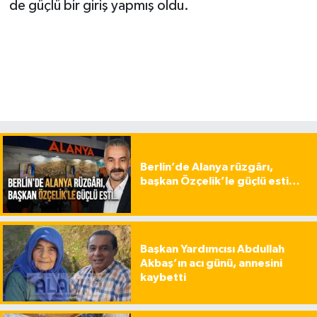
de güçlü bir giriş yapmış oldu.
Berlin’de Alanya rüzgârı,
başkan Özçelik’le güçlü esti…
Başkan Yardımcısı Abdullah
Akbaş’ın acı günü, annesini
kaybetti