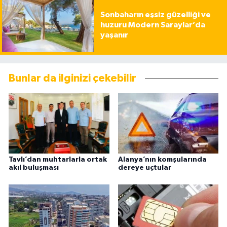
Sonbaharın eşsiz güzelliği ve
huzuru Modern Saraylar’da
yaşanır
Bunlar da ilginizi çekebilir
Tavlı’dan muhtarlarla ortak
Alanya’nın komşularında
akıl buluşması
dereye uçtular