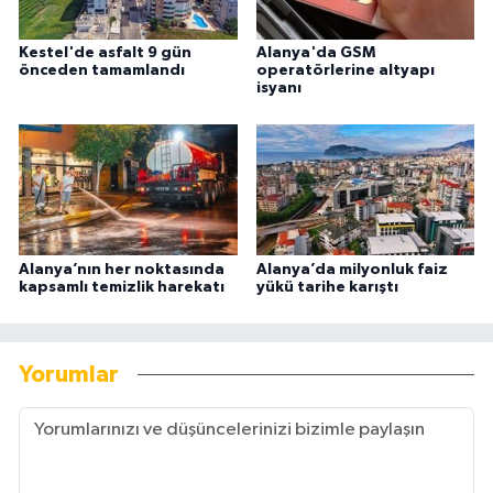
Kestel'de asfalt 9 gün
Alanya'da GSM
önceden tamamlandı
operatörlerine altyapı
isyanı
Alanya’nın her noktasında
Alanya’da milyonluk faiz
kapsamlı temizlik harekatı
yükü tarihe karıştı
Yorumlar