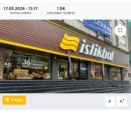
17.05.2026 - 13:17
1 DK
YAYINLANMA
OKUNMA SÜRESI
Paylaş
-
+
A
A