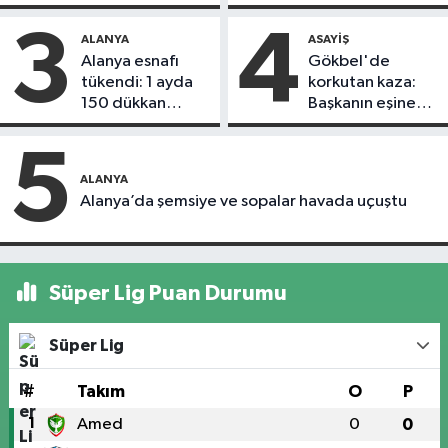
döndü
3
4
ALANYA
ASAYIŞ
Alanya esnafı
Gökbel'de
tükendi: 1 ayda
korkutan kaza:
150 dükkan
Başkanın eşine
kapandı
motosiklet çarptı
5
ALANYA
Alanya’da şemsiye ve sopalar havada uçuştu
Süper Lig Puan Durumu
Süper Lig
#
Takım
O
P
1
Amed
0
0