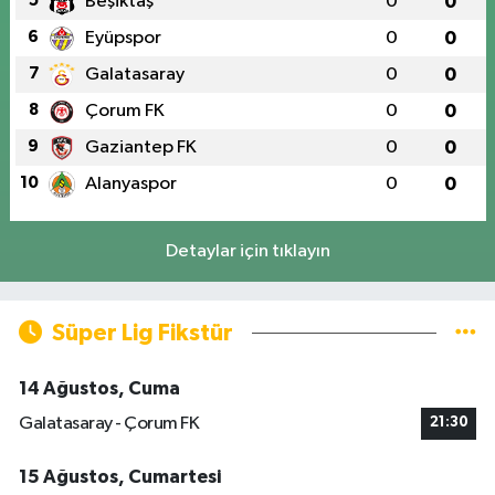
5
Beşiktaş
0
0
6
Eyüpspor
0
0
7
Galatasaray
0
0
8
Çorum FK
0
0
9
Gaziantep FK
0
0
10
Alanyaspor
0
0
Detaylar için tıklayın
Süper Lig Fikstür
14 Ağustos, Cuma
Galatasaray - Çorum FK
21:30
15 Ağustos, Cumartesi