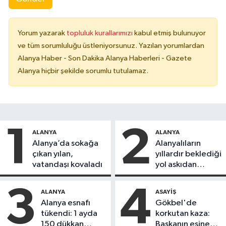
Yorum yazarak
topluluk kurallarımızı
kabul etmiş bulunuyor
ve tüm sorumluluğu üstleniyorsunuz. Yazılan yorumlardan
Alanya Haber - Son Dakika Alanya Haberleri - Gazete
Alanya hiçbir şekilde sorumlu tutulamaz.
1
2
ALANYA
ALANYA
Alanya’da sokağa
Alanyalıların
çıkan yılan,
yıllardır beklediği
vatandaşı kovaladı
yol askıdan
döndü
3
4
ALANYA
ASAYIŞ
Alanya esnafı
Gökbel'de
tükendi: 1 ayda
korkutan kaza:
150 dükkan
Başkanın eşine