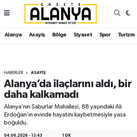
Alanya
İstanbul Nöbetçi Eczaneler
Alanya
Asayiş
Bölge
Siyaset
Spor
Turizm
Asayiş
İstanbul Hava Durumu
Bölge
İstanbul Trafik Yoğunluk Haritası
Siyaset
Süper Lig Puan Durumu ve Fikstür
HABERLER
ASAYIŞ
Alanya’da ilaçlarını aldı, bir
Spor
Tüm Manşetler
daha kalkamadı
Turizm
Son Dakika Haberleri
Alanya’nın Saburlar Mahallesi, 88 yaşındaki Ali
Erdoğan’ın evinde hayatını kaybetmesiyle yasa
Ekonomi
Haber Arşivi
boğuldu.
Gazipaşa
04.06.2026 - 13:43
1 DK