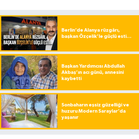
Berlin’de Alanya rüzgârı,
başkan Özçelik’le güçlü esti…
Başkan Yardımcısı Abdullah
Akbaş’ın acı günü, annesini
kaybetti
Sonbaharın eşsiz güzelliği ve
huzuru Modern Saraylar’da
yaşanır