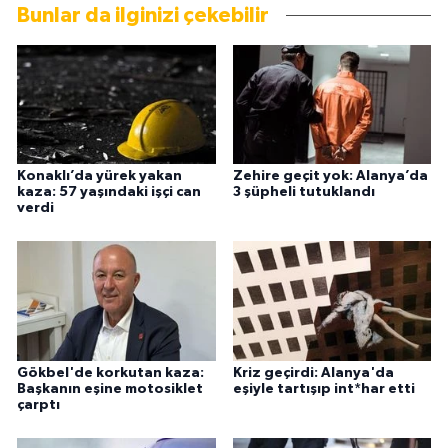
Bunlar da ilginizi çekebilir
Konaklı’da yürek yakan
Zehire geçit yok: Alanya’da
kaza: 57 yaşındaki işçi can
3 şüpheli tutuklandı
verdi
Gökbel'de korkutan kaza:
Kriz geçirdi: Alanya'da
Başkanın eşine motosiklet
eşiyle tartışıp int*har etti
çarptı