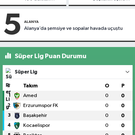
kapandı
motosiklet çarptı
5
ALANYA
Alanya’da şemsiye ve sopalar havada uçuştu
Süper Lig Puan Durumu
Süper Lig
#
Takım
O
P
1
Amed
0
0
2
Erzurumspor FK
0
0
3
Başakşehir
0
0
4
Kocaelispor
0
0