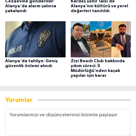
Cezaevine gönderildi!
Kardeş şehir Talsi’de
Alanya'da alarm çalınca
Alanya’nın kültürü ve yerel
yakalandı
değerleri tanıtıldı
Alanya'da tahliye: Geniş
Zizi Beach Club hakkında
güvenlik önlemi alındı
yıkım süreci: İl
Müdürlüğü’nden kaçak
yapılar için karar
Yorumlar