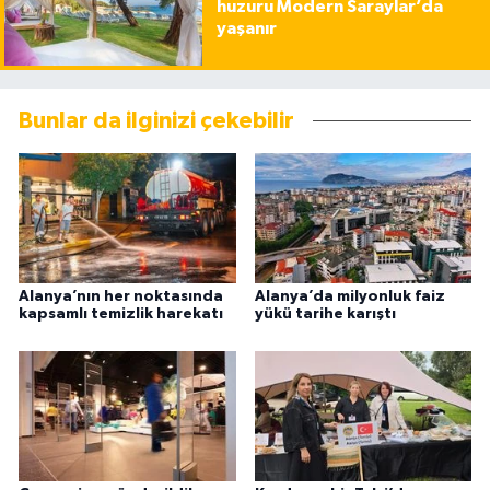
huzuru Modern Saraylar’da
yaşanır
Bunlar da ilginizi çekebilir
Alanya’nın her noktasında
Alanya’da milyonluk faiz
kapsamlı temizlik harekatı
yükü tarihe karıştı