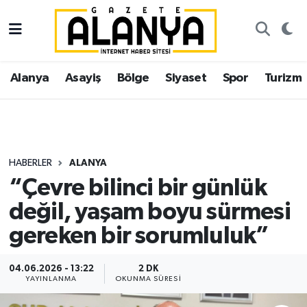
Alanya
İstanbul Nöbetçi Eczaneler
Alanya
Asayiş
Bölge
Siyaset
Spor
Turizm
Asayiş
İstanbul Hava Durumu
Bölge
İstanbul Trafik Yoğunluk Haritası
Siyaset
Süper Lig Puan Durumu ve Fikstür
HABERLER
ALANYA
“Çevre bilinci bir günlük
Spor
Tüm Manşetler
değil, yaşam boyu sürmesi
Turizm
Son Dakika Haberleri
gereken bir sorumluluk”
Ekonomi
Haber Arşivi
04.06.2026 - 13:22
2 DK
YAYINLANMA
OKUNMA SÜRESI
Gazipaşa