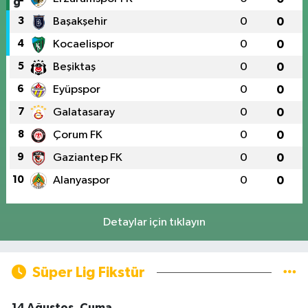
3
Başakşehir
0
0
4
Kocaelispor
0
0
5
Beşiktaş
0
0
6
Eyüpspor
0
0
7
Galatasaray
0
0
8
Çorum FK
0
0
9
Gaziantep FK
0
0
10
Alanyaspor
0
0
Detaylar için tıklayın
Süper Lig Fikstür
14 Ağustos, Cuma