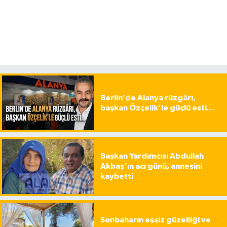
Berlin’de Alanya rüzgârı,
başkan Özçelik’le güçlü esti…
Başkan Yardımcısı Abdullah
Akbaş’ın acı günü, annesini
kaybetti
Sonbaharın eşsiz güzelliği ve