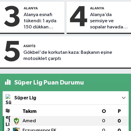
3
4
ALANYA
ALANYA
Alanya esnafı
Alanya’da
tükendi: 1 ayda
şemsiye ve
150 dükkan
sopalar havada
kapandı
uçuştu
5
ASAYIŞ
Gökbel'de korkutan kaza: Başkanın eşine
motosiklet çarptı
Süper Lig Puan Durumu
Süper Lig
#
Takım
O
P
1
Amed
0
0
2
Erzurumspor FK
0
0