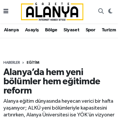
Alanya
İstanbul Nöbetçi Eczaneler
Alanya
Asayiş
Bölge
Siyaset
Spor
Turizm
Asayiş
İstanbul Hava Durumu
Bölge
İstanbul Trafik Yoğunluk Haritası
Siyaset
Süper Lig Puan Durumu ve Fikstür
HABERLER
EĞITIM
Alanya’da hem yeni
Spor
Tüm Manşetler
bölümler hem eğitimde
Turizm
Son Dakika Haberleri
reform
Ekonomi
Haber Arşivi
Alanya eğitim dünyasında heyecan verici bir hafta
yaşanıyor; ALKÜ yeni bölümleriyle kapasitesini
Gazipaşa
artırırken, Alanya Üniversitesi ise YÖK’ün vizyoner