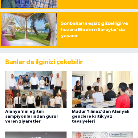
Sonbaharın eşsiz güzelliği ve
huzuru Modern Saraylar’da
yaşanır
Bunlar da ilginizi çekebilir
Alanya'nın eğitim
Müdür Yılmaz’dan Alanyalı
şampiyonlarından gurur
gençlere kritik yaz
veren ziyaretler
tavsiyeleri