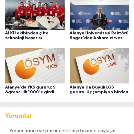
ALKÜ ekibinden çifte
Alanya Üniversitesi Rektörü
teknoloji başarısı
Sağer'den Ankara zirvesi
Alanya’da YKS gururu: 9
Alanya’da büyük LGS
öğrenci ilk 1000'e girdi
gururu: Üç şampiyon birden
Yorumlar