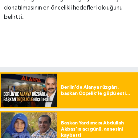
donatılmasının en öncelikli hedefleri olduğunu
belirtti.
Berlin’de Alanya rüzgârı,
başkan Özçelik’le güçlü esti…
Başkan Yardımcısı Abdullah
Akbaş’ın acı günü, annesini
kaybetti