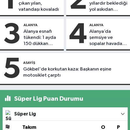
1
2
çıkan yılan,
yıllardır beklediği
vatandaşı kovaladı
yol askıdan
döndü
3
4
ALANYA
ALANYA
Alanya esnafı
Alanya’da
tükendi: 1 ayda
şemsiye ve
150 dükkan
sopalar havada
kapandı
uçuştu
5
ASAYIŞ
Gökbel'de korkutan kaza: Başkanın eşine
motosiklet çarptı
Süper Lig Puan Durumu
Süper Lig
#
Takım
O
P