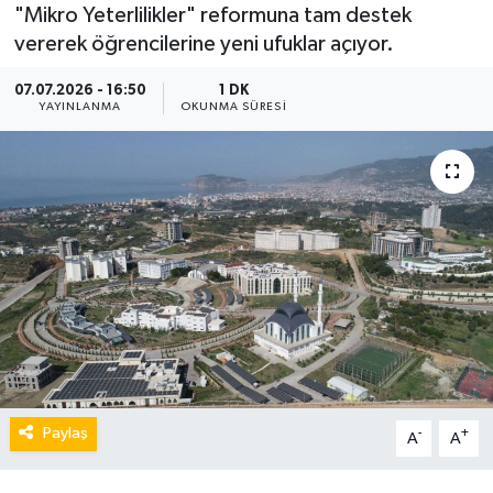
"Mikro Yeterlilikler" reformuna tam destek
vererek öğrencilerine yeni ufuklar açıyor.
07.07.2026 - 16:50
1 DK
YAYINLANMA
OKUNMA SÜRESI
Paylaş
-
+
A
A