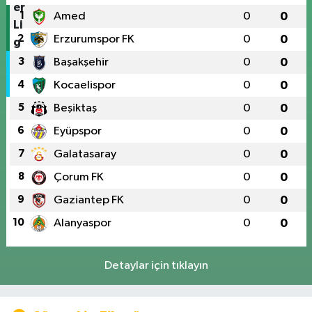
1
Amed
0
0
2
Erzurumspor FK
0
0
3
Başakşehir
0
0
4
Kocaelispor
0
0
5
Beşiktaş
0
0
6
Eyüpspor
0
0
7
Galatasaray
0
0
8
Çorum FK
0
0
9
Gaziantep FK
0
0
10
Alanyaspor
0
0
Detaylar için tıklayın