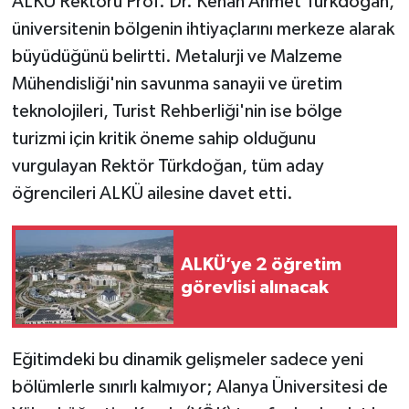
ALKÜ Rektörü Prof. Dr. Kenan Ahmet Türkdoğan,
üniversitenin bölgenin ihtiyaçlarını merkeze alarak
büyüdüğünü belirtti. Metalurji ve Malzeme
Mühendisliği'nin savunma sanayii ve üretim
teknolojileri, Turist Rehberliği'nin ise bölge
turizmi için kritik öneme sahip olduğunu
vurgulayan Rektör Türkdoğan, tüm aday
öğrencileri ALKÜ ailesine davet etti.
ALKÜ’ye 2 öğretim
görevlisi alınacak
Eğitimdeki bu dinamik gelişmeler sadece yeni
bölümlerle sınırlı kalmıyor; Alanya Üniversitesi de