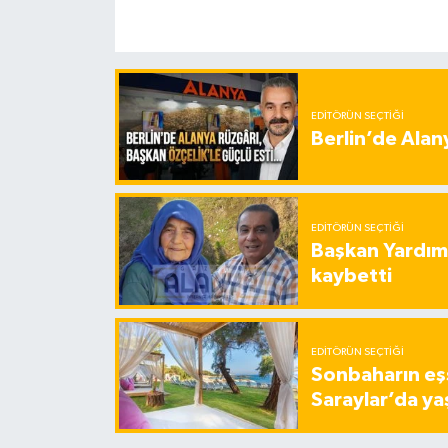
EDITÖRÜN SEÇTIĞI
Berlin’de Alan
EDITÖRÜN SEÇTIĞI
Başkan Yardımc
kaybetti
EDITÖRÜN SEÇTIĞI
Sonbaharın eşs
Saraylar’da ya