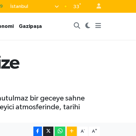
69
°
İstanbul
33
06
onomi
Gazipaşa
.1
21
32
ize
8
unutulmaz bir geceye sahne
yici atmosferinde, tarihi
-
+
A
A