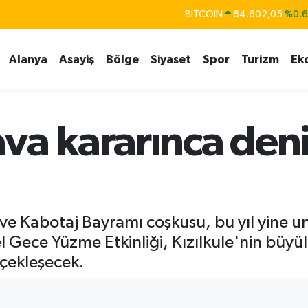
BITCOIN
64.602,05
%0.
DOLAR
47,5986
%0.
Alanya
Asayiş
Bölge
Siyaset
Spor
Turizm
Ek
EURO
55,0700
%0
STERLİN
64,2438
%0.
GRAM ALTIN
6513.94
%0.
va kararınca den
BİST100
13.768
%4
ve Kabotaj Bayramı coşkusu, bu yıl yine 
 Gece Yüzme Etkinliği, Kızılkule'nin büyüle
rçekleşecek.