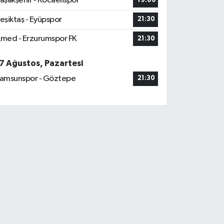
aşakşehir - Kocaelispor
19:00
eşiktaş - Eyüpspor
21:30
med - Erzurumspor FK
21:30
7 Ağustos, Pazartesi
amsunspor - Göztepe
21:30