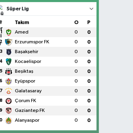
Süper Lig
#
Takım
O
P
1
Amed
0
0
2
Erzurumspor FK
0
0
3
Başakşehir
0
0
4
Kocaelispor
0
0
5
Beşiktaş
0
0
6
Eyüpspor
0
0
7
Galatasaray
0
0
8
Çorum FK
0
0
9
Gaziantep FK
0
0
0
Alanyaspor
0
0