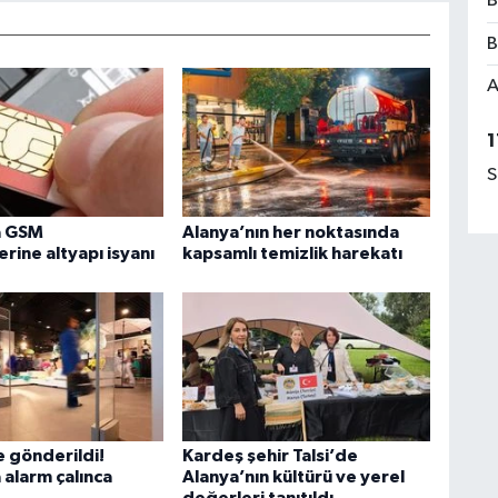
B
B
A
1
S
a GSM
Alanya’nın her noktasında
rine altyapı isyanı
kapsamlı temizlik harekatı
 gönderildi!
Kardeş şehir Talsi’de
 alarm çalınca
Alanya’nın kültürü ve yerel