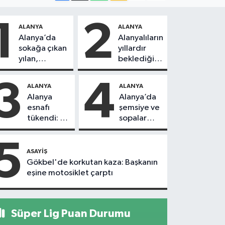
1
2
ALANYA
ALANYA
Alanya’da
Alanyalıların
sokağa çıkan
yıllardır
yılan,
beklediği
vatandaşı
yol askıdan
kovaladı
döndü
3
4
ALANYA
ALANYA
Alanya
Alanya’da
esnafı
şemsiye ve
tükendi: 1
sopalar
ayda 150
havada
dükkan
uçuştu
5
kapandı
ASAYIŞ
Gökbel'de korkutan kaza: Başkanın
eşine motosiklet çarptı
Süper Lig Puan Durumu