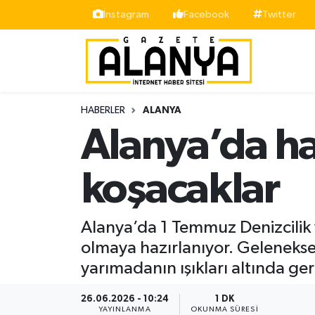
İnstagram
Facebook
Twitter
Alanya
İstanbul Nöbetçi Eczaneler
Asayiş
İstanbul Hava Durumu
HABERLER
ALANYA
Bölge
İstanbul Trafik Yoğunluk Haritası
Alanya’da ha
Siyaset
Süper Lig Puan Durumu ve Fikstür
koşacaklar
Spor
Tüm Manşetler
Alanya’da 1 Temmuz Denizcilik 
Turizm
Son Dakika Haberleri
olmaya hazırlanıyor. Geleneksel
yarımadanın ışıkları altında ge
Ekonomi
Haber Arşivi
26.06.2026 - 10:24
1 DK
Gazipaşa
YAYINLANMA
OKUNMA SÜRESI