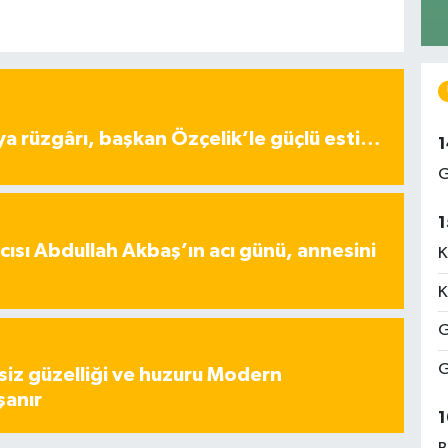
ya rüzgârı, başkan Özçelik’le güçlü esti…
1
G
1
ısı Abdullah Akbaş’ın acı günü, annesini
K
K
G
G
iz güzelliği ve huzuru Modern
şanır
1