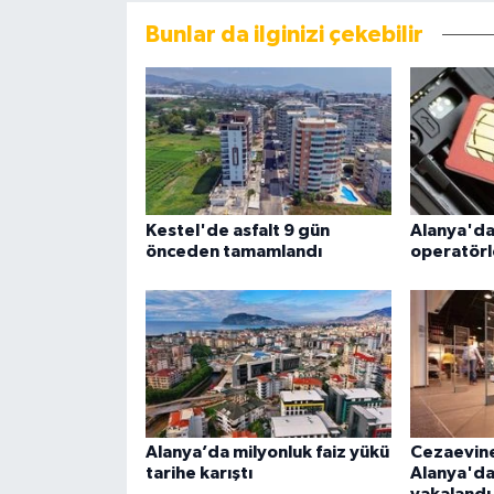
Bunlar da ilginizi çekebilir
Kestel'de asfalt 9 gün
Alanya'd
önceden tamamlandı
operatörle
Alanya’da milyonluk faiz yükü
Cezaevine
tarihe karıştı
Alanya'da