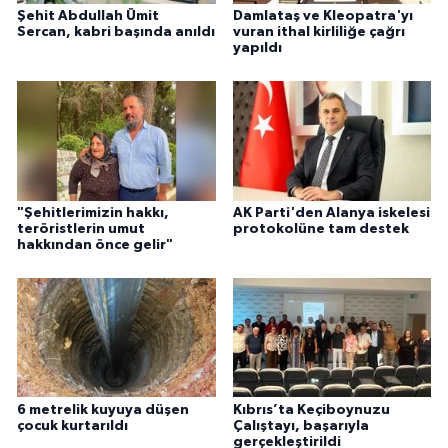
Şehit Abdullah Ümit
Damlataş ve Kleopatra'yı
Sercan, kabri başında anıldı
vuran ithal kirliliğe çağrı
yapıldı
"Şehitlerimizin hakkı,
AK Parti'den Alanya iskelesi
teröristlerin umut
protokolüne tam destek
hakkından önce gelir"
6 metrelik kuyuya düşen
Kıbrıs’ta Keçiboynuzu
çocuk kurtarıldı
Çalıştayı, başarıyla
gerçekleştirildi