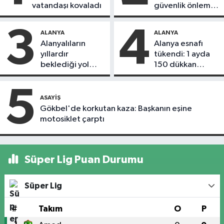
vatandaşı kovaladı
güvenlik önlemi
alındı
3
4
ALANYA
ALANYA
Alanyalıların
Alanya esnafı
yıllardır
tükendi: 1 ayda
beklediği yol
150 dükkan
askıdan döndü
kapandı
5
ASAYIŞ
Gökbel'de korkutan kaza: Başkanın eşine
motosiklet çarptı
Süper Lig Puan Durumu
Süper Lig
#
Takım
O
P