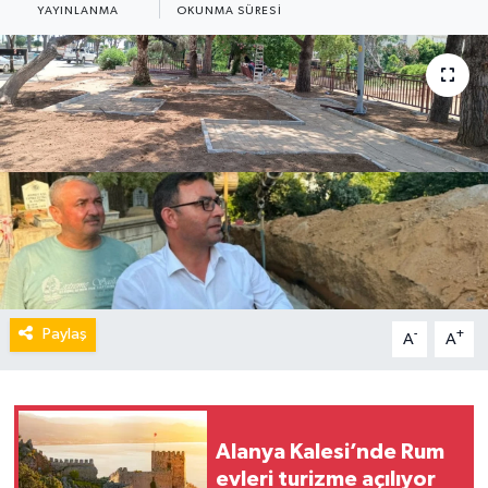
YAYINLANMA
OKUNMA SÜRESI
Paylaş
-
+
A
A
Alanya Kalesi’nde Rum
evleri turizme açılıyor