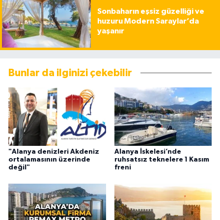
Sonbaharın eşsiz güzelliği ve
huzuru Modern Saraylar’da
yaşanır
Bunlar da ilginizi çekebilir
"Alanya denizleri Akdeniz
Alanya İskelesi’nde
ortalamasının üzerinde
ruhsatsız teknelere 1 Kasım
değil"
freni