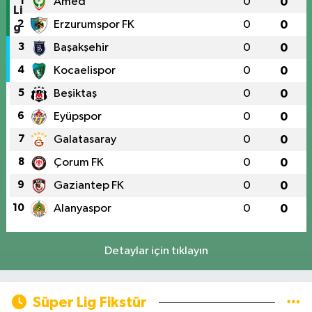
1
Amed
0
0
2
Erzurumspor FK
0
0
3
Başakşehir
0
0
4
Kocaelispor
0
0
5
Beşiktaş
0
0
6
Eyüpspor
0
0
7
Galatasaray
0
0
8
Çorum FK
0
0
9
Gaziantep FK
0
0
10
Alanyaspor
0
0
Detaylar için tıklayın
Süper Lig Fikstür