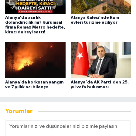
Alanya’da asırlık
Alanya Kalesi’nde Rum
dolandırıcılık mı? Kurumsal
evleri turizme açılıyor
firma Remax Metro hedefte,
kiracı daireyi sattı!
Alanya’da korkutan yangın
Alanya'da AK Parti'den 25.
ve 7 yıllık acı bilanço
yıl vefa buluşması
Yorumlar