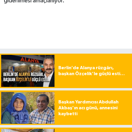
giderilmesi amaçlanıyor.
Berlin’de Alanya rüzgârı,
başkan Özçelik’le güçlü esti…
Başkan Yardımcısı Abdullah
Akbaş’ın acı günü, annesini
kaybetti