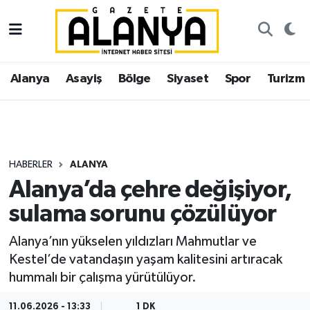
Alanya
İstanbul Nöbetçi Eczaneler
Alanya
Asayiş
Bölge
Siyaset
Spor
Turizm
Asayiş
İstanbul Hava Durumu
Bölge
İstanbul Trafik Yoğunluk Haritası
Siyaset
Süper Lig Puan Durumu ve Fikstür
HABERLER
ALANYA
Alanya’da çehre değişiyor,
Spor
Tüm Manşetler
sulama sorunu çözülüyor
Turizm
Son Dakika Haberleri
Alanya’nın yükselen yıldızları Mahmutlar ve
Kestel’de vatandaşın yaşam kalitesini artıracak
Ekonomi
Haber Arşivi
hummalı bir çalışma yürütülüyor.
Gazipaşa
11.06.2026 - 13:33
1 DK