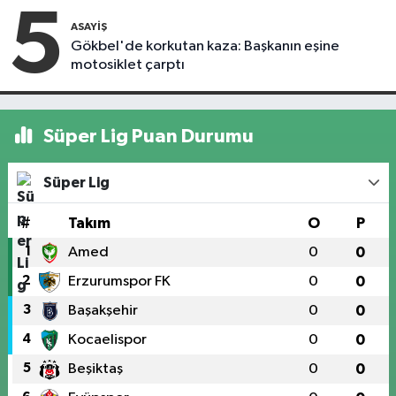
5
ASAYIŞ
Gökbel'de korkutan kaza: Başkanın eşine
motosiklet çarptı
Süper Lig Puan Durumu
Süper Lig
#
Takım
O
P
1
Amed
0
0
2
Erzurumspor FK
0
0
3
Başakşehir
0
0
4
Kocaelispor
0
0
5
Beşiktaş
0
0