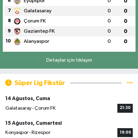
6
Eyüpspor
0
0
7
Galatasaray
0
0
8
Çorum FK
0
0
9
Gaziantep FK
0
0
10
Alanyaspor
0
0
Detaylar için tıklayın
Süper Lig Fikstür
14 Ağustos, Cuma
Galatasaray - Çorum FK
21:30
15 Ağustos, Cumartesi
Konyaspor - Rizespor
19:00