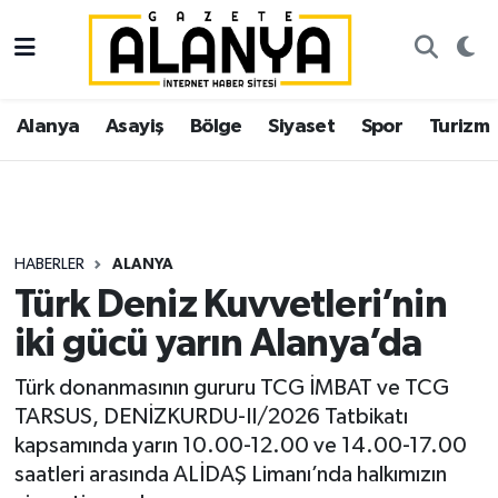
Alanya
İstanbul Nöbetçi Eczaneler
Alanya
Asayiş
Bölge
Siyaset
Spor
Turizm
Asayiş
İstanbul Hava Durumu
Bölge
İstanbul Trafik Yoğunluk Haritası
Siyaset
Süper Lig Puan Durumu ve Fikstür
HABERLER
ALANYA
Türk Deniz Kuvvetleri’nin
Spor
Tüm Manşetler
iki gücü yarın Alanya’da
Turizm
Son Dakika Haberleri
Türk donanmasının gururu TCG İMBAT ve TCG
TARSUS, DENİZKURDU-II/2026 Tatbikatı
Ekonomi
Haber Arşivi
kapsamında yarın 10.00-12.00 ve 14.00-17.00
saatleri arasında ALİDAŞ Limanı’nda halkımızın
Gazipaşa