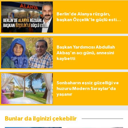
Berlin’de Alanya rüzgârı,
başkan Özçelik’le güçlü esti…
Başkan Yardımcısı Abdullah
Akbaş’ın acı günü, annesini
kaybetti
Sonbaharın eşsiz güzelliği ve
huzuru Modern Saraylar’da
yaşanır
Bunlar da ilginizi çekebilir