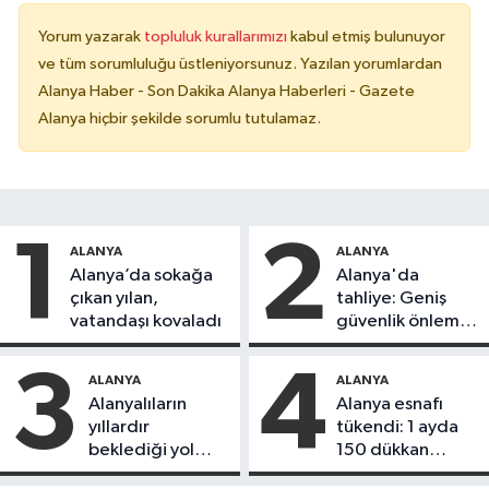
Yorum yazarak
topluluk kurallarımızı
kabul etmiş bulunuyor
ve tüm sorumluluğu üstleniyorsunuz. Yazılan yorumlardan
Alanya Haber - Son Dakika Alanya Haberleri - Gazete
Alanya hiçbir şekilde sorumlu tutulamaz.
1
2
ALANYA
ALANYA
Alanya’da sokağa
Alanya'da
çıkan yılan,
tahliye: Geniş
vatandaşı kovaladı
güvenlik önlemi
alındı
3
4
ALANYA
ALANYA
Alanyalıların
Alanya esnafı
yıllardır
tükendi: 1 ayda
beklediği yol
150 dükkan
askıdan döndü
kapandı