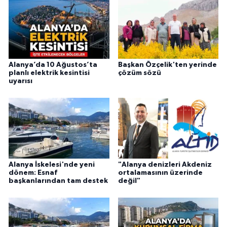
Alanya’da 10 Ağustos’ta
Başkan Özçelik'ten yerinde
planlı elektrik kesintisi
çözüm sözü
uyarısı
Alanya İskelesi'nde yeni
"Alanya denizleri Akdeniz
dönem: Esnaf
ortalamasının üzerinde
başkanlarından tam destek
değil"