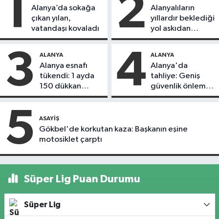
1
2
Alanya’da sokağa
Alanyalıların
çıkan yılan,
yıllardır beklediği
vatandaşı kovaladı
yol askıdan
döndü
3
4
ALANYA
ALANYA
Alanya esnafı
Alanya'da
tükendi: 1 ayda
tahliye: Geniş
150 dükkan
güvenlik önlemi
kapandı
alındı
5
ASAYIŞ
Gökbel'de korkutan kaza: Başkanın eşine
motosiklet çarptı
Süper Lig Puan Durumu
Süper Lig