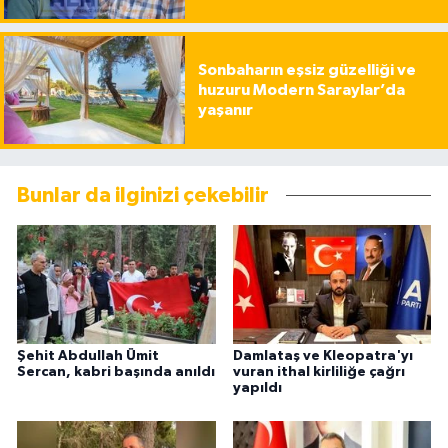
Sonbaharın eşsiz güzelliği ve
huzuru Modern Saraylar’da
yaşanır
Bunlar da ilginizi çekebilir
Şehit Abdullah Ümit
Damlataş ve Kleopatra'yı
Sercan, kabri başında anıldı
vuran ithal kirliliğe çağrı
yapıldı