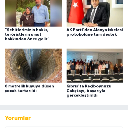
"Şehitlerimizin hakkı,
AK Parti'den Alanya iskelesi
teröristlerin umut
protokolüne tam destek
hakkından önce gelir"
6 metrelik kuyuya düşen
Kıbrıs’ta Keçiboynuzu
çocuk kurtarıldı
Çalıştayı, başarıyla
gerçekleştirildi
Yorumlar