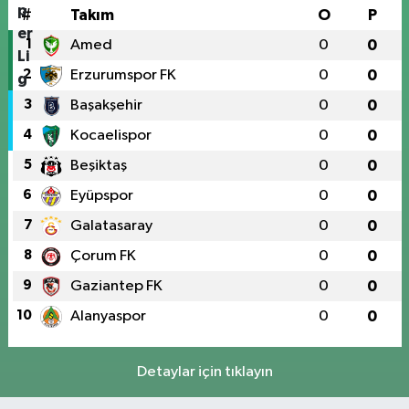
#
Takım
O
P
1
Amed
0
0
2
Erzurumspor FK
0
0
3
Başakşehir
0
0
4
Kocaelispor
0
0
5
Beşiktaş
0
0
6
Eyüpspor
0
0
7
Galatasaray
0
0
8
Çorum FK
0
0
9
Gaziantep FK
0
0
10
Alanyaspor
0
0
Detaylar için tıklayın