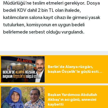
Müdürlüğü’ne teslim etmeleri gerekiyor. Dosya
bedeli KDV dahil 2 bin TL olan ihalede,
katılımcıların salona kayıt cihazı ile girmesi yasak
tutulurken, komisyonun en uygun bedeli
belirlemede serbest olduğu vurgulandı.
Berlin’de Alanya rüzgârı,
başkan Özçelik’le güçlü esti…
Başkan Yardımcısı Abdullah
Akbaş’ın acı günü, annesini
kaybetti