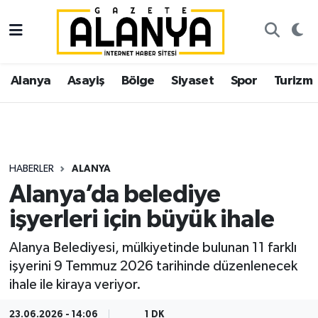
Alanya
İstanbul Nöbetçi Eczaneler
Alanya
Asayiş
Bölge
Siyaset
Spor
Turizm
Asayiş
İstanbul Hava Durumu
Bölge
İstanbul Trafik Yoğunluk Haritası
Siyaset
Süper Lig Puan Durumu ve Fikstür
HABERLER
ALANYA
Alanya’da belediye
Spor
Tüm Manşetler
işyerleri için büyük ihale
Turizm
Son Dakika Haberleri
Alanya Belediyesi, mülkiyetinde bulunan 11 farklı
işyerini 9 Temmuz 2026 tarihinde düzenlenecek
Ekonomi
Haber Arşivi
ihale ile kiraya veriyor.
Gazipaşa
23.06.2026 - 14:06
1 DK