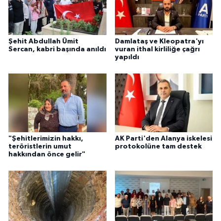
Şehit Abdullah Ümit
Damlataş ve Kleopatra'yı
Sercan, kabri başında anıldı
vuran ithal kirliliğe çağrı
yapıldı
"Şehitlerimizin hakkı,
AK Parti'den Alanya iskelesi
teröristlerin umut
protokolüne tam destek
hakkından önce gelir"