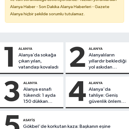
Alanya Haber - Son Dakika Alanya Haberleri - Gazete
Alanya hiçbir şekilde sorumlu tutulamaz.
1
2
ALANYA
ALANYA
Alanya’da sokağa
Alanyalıların
çıkan yılan,
yıllardır beklediği
vatandaşı kovaladı
yol askıdan
döndü
3
4
ALANYA
ALANYA
Alanya esnafı
Alanya'da
tükendi: 1 ayda
tahliye: Geniş
150 dükkan
güvenlik önlemi
kapandı
alındı
5
ASAYIŞ
Gökbel'de korkutan kaza: Başkanın eşine