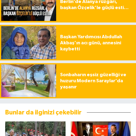
Berlin’de Alanya rüzgârı,
başkan Özçelik’le güçlü esti…
Başkan Yardımcısı Abdullah
Akbaş’ın acı günü, annesini
kaybetti
Sonbaharın eşsiz güzelliği ve
huzuru Modern Saraylar’da
yaşanır
Bunlar da ilginizi çekebilir