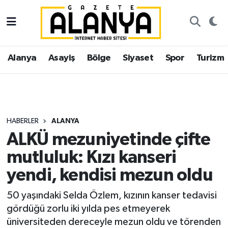
Alanya
İstanbul Nöbetçi Eczaneler
Alanya
Asayiş
Bölge
Siyaset
Spor
Turizm
Asayiş
İstanbul Hava Durumu
Bölge
İstanbul Trafik Yoğunluk Haritası
Siyaset
Süper Lig Puan Durumu ve Fikstür
HABERLER
ALANYA
ALKÜ mezuniyetinde çifte
Spor
Tüm Manşetler
mutluluk: Kızı kanseri
Turizm
Son Dakika Haberleri
yendi, kendisi mezun oldu
Ekonomi
Haber Arşivi
50 yaşındaki Selda Özlem, kızının kanser tedavisi
gördüğü zorlu iki yılda pes etmeyerek
Gazipaşa
üniversiteden dereceyle mezun oldu ve törenden