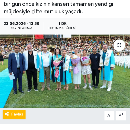
bir gün önce kızının kanseri tamamen yendiği
müjdesiyle çifte mutluluk yaşadı.
23.06.2026 - 13:59
1 DK
YAYINLANMA
OKUNMA SÜRESI
Paylaş
-
+
A
A