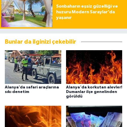
Sonbaharın eşsiz güzelliği ve
huzuru Modern Saraylar’da
yaşanır
Bunlar da ilginizi çekebilir
Alanya’da safari araçlarına
Alanya'da korkutan alevler!
sıkı denetim
Dumanlar ilçe genelinden
görüldü