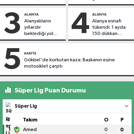
alındı
3
4
ALANYA
ALANYA
Alanyalıların
Alanya esnafı
yıllardır
tükendi: 1 ayda
beklediği yol
150 dükkan
askıdan döndü
kapandı
5
ASAYIŞ
Gökbel'de korkutan kaza: Başkanın eşine
motosiklet çarptı
Süper Lig Puan Durumu
Süper Lig
#
Takım
O
P
1
Amed
0
0