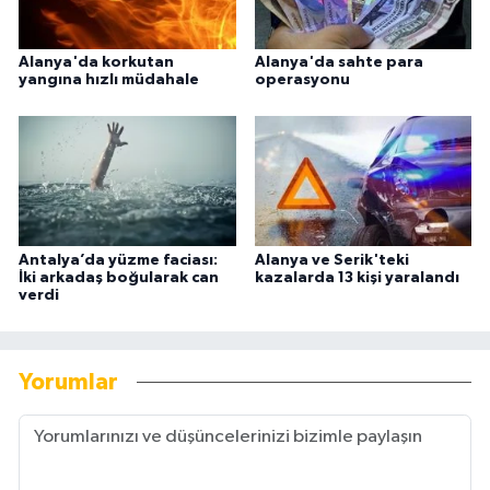
Alanya'da korkutan
Alanya'da sahte para
yangına hızlı müdahale
operasyonu
Antalya’da yüzme faciası:
Alanya ve Serik'teki
İki arkadaş boğularak can
kazalarda 13 kişi yaralandı
verdi
Yorumlar