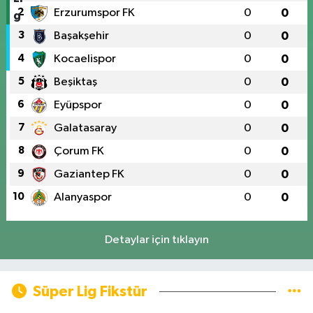
2
Erzurumspor FK
0
0
3
Başakşehir
0
0
4
Kocaelispor
0
0
5
Beşiktaş
0
0
6
Eyüpspor
0
0
7
Galatasaray
0
0
8
Çorum FK
0
0
9
Gaziantep FK
0
0
10
Alanyaspor
0
0
Detaylar için tıklayın
Süper Lig Fikstür