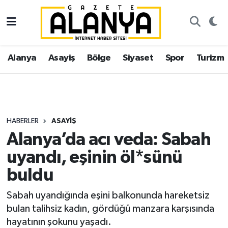
Alanya
İstanbul Nöbetçi Eczaneler
Alanya
Asayiş
Bölge
Siyaset
Spor
Turizm
Asayiş
İstanbul Hava Durumu
Bölge
İstanbul Trafik Yoğunluk Haritası
Siyaset
Süper Lig Puan Durumu ve Fikstür
HABERLER
ASAYIŞ
Alanya’da acı veda: Sabah
Spor
Tüm Manşetler
uyandı, eşinin öl*sünü
Turizm
Son Dakika Haberleri
buldu
Ekonomi
Haber Arşivi
Sabah uyandığında eşini balkonunda hareketsiz
bulan talihsiz kadın, gördüğü manzara karşısında
Gazipaşa
hayatının şokunu yaşadı.