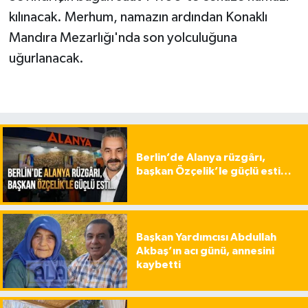
kılınacak. Merhum, namazın ardından Konaklı
Mandıra Mezarlığı'nda son yolculuğuna
uğurlanacak.
Berlin’de Alanya rüzgârı,
başkan Özçelik’le güçlü esti…
Başkan Yardımcısı Abdullah
Akbaş’ın acı günü, annesini
kaybetti