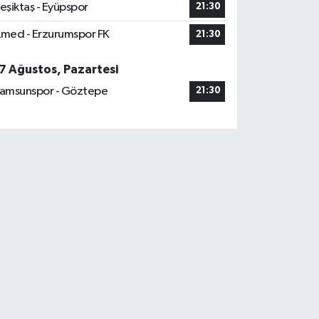
eşiktaş - Eyüpspor
21:30
med - Erzurumspor FK
21:30
7 Ağustos, Pazartesi
amsunspor - Göztepe
21:30