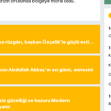
krizin ortasında bölgeye moral oldu.
1
G
ya rüzgârı, başkan Özçelik’le güçlü esti…
1
K
K
ısı Abdullah Akbaş’ın acı günü, annesini
G
G
1
iz güzelliği ve huzuru Modern
B
şanır