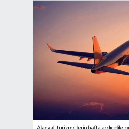
Alanyalı turizmcilerin haftalardır dile g