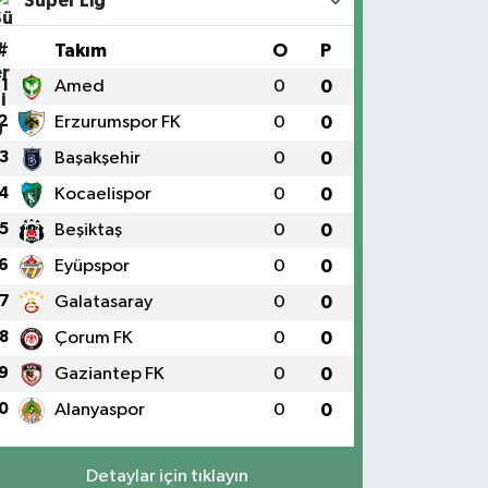
Süper Lig
#
Takım
O
P
1
Amed
0
0
2
Erzurumspor FK
0
0
3
Başakşehir
0
0
4
Kocaelispor
0
0
5
Beşiktaş
0
0
6
Eyüpspor
0
0
7
Galatasaray
0
0
8
Çorum FK
0
0
9
Gaziantep FK
0
0
0
Alanyaspor
0
0
Detaylar için tıklayın