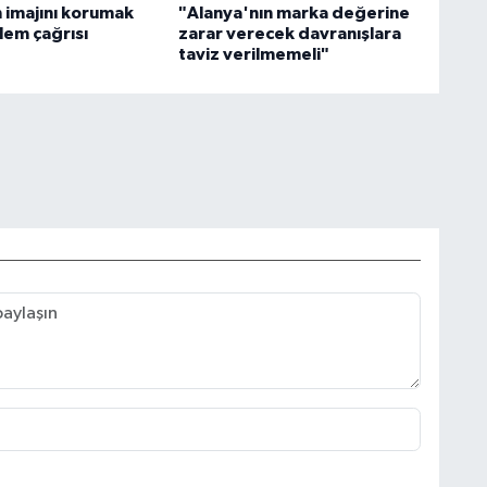
n imajını korumak
"Alanya'nın marka değerine
nlem çağrısı
zarar verecek davranışlara
taviz verilmemeli"