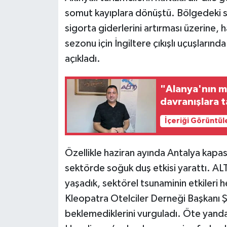
somut kayıplara dönüştü. Bölgedeki sa
sigorta giderlerini artırması üzerine
sezonu için İngiltere çıkışlı uçuşlarınd
açıkladı.
"Alanya'nın m
davranışlara t
İçeriği Görüntül
Özellikle haziran ayında Antalya kapa
sektörde soğuk duş etkisi yarattı. A
yaşadık, sektörel tsunaminin etkileri 
Kleopatra Otelciler Derneği Başkanı 
beklemediklerini vurguladı. Öte yand