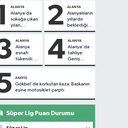
1
2
ALANYA
ALANYA
Alanya’da
Alanyalıların
sokağa çıkan
yıllardır
yılan,
beklediği
vatandaşı
yol askıdan
kovaladı
döndü
3
4
ALANYA
ALANYA
Alanya
Alanya'da
esnafı
tahliye:
tükendi: 1
Geniş
ayda 150
güvenlik
dükkan
önlemi
5
kapandı
alındı
ASAYIŞ
Gökbel'de korkutan kaza: Başkanın
eşine motosiklet çarptı
Süper Lig Puan Durumu