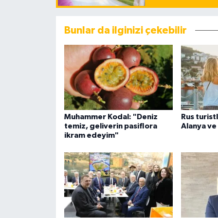
Bunlar da ilginizi çekebilir
Muhammer Kodal: "Deniz
Rus turist
temiz, geliverin pasiflora
Alanya ve
ikram edeyim"