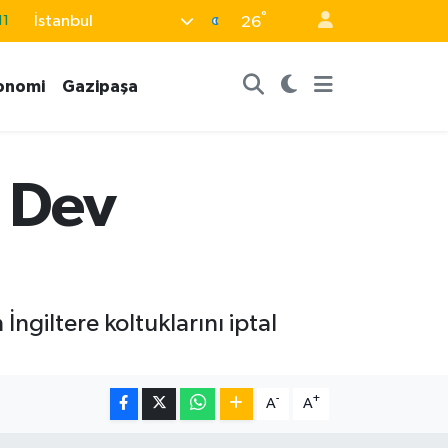
°
İstanbul
11
26
18
onomi
Gazipaşa
32
38
03
: Dev
14
İngiltere koltuklarını iptal
-
+
A
A