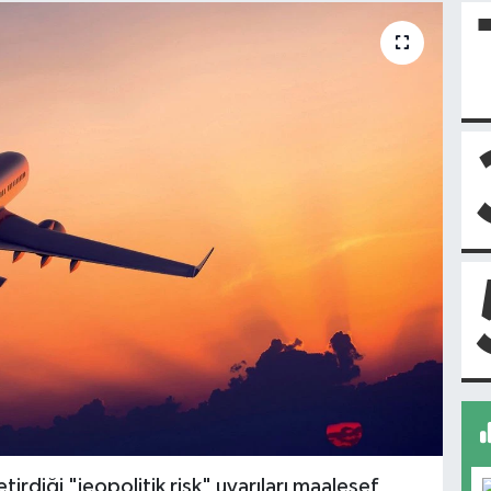
etirdiği "jeopolitik risk" uyarıları maalesef