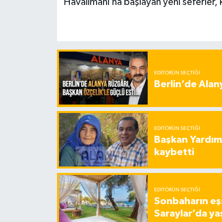
Havalimanı’na başlayan yeni seferler, 
EDITÖRÜN SEÇTIĞI
Berlin’de Alan
EDITÖRÜN SEÇTIĞI
Başkan Yardımc
kaybetti
EDITÖRÜN SEÇTIĞI
Sonbaharın eşs
Saraylar’da ya