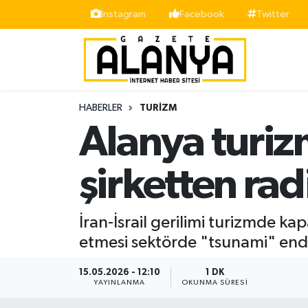
İnstagram
Facebook
Twitter
Alanya
İstanbul Nöbetçi Eczaneler
Asayiş
İstanbul Hava Durumu
HABERLER
TURIZM
Bölge
İstanbul Trafik Yoğunluk Haritası
Alanya turiz
Siyaset
Süper Lig Puan Durumu ve Fikstür
şirketten rad
Spor
Tüm Manşetler
İran-İsrail gerilimi turizmde kap
Turizm
Son Dakika Haberleri
etmesi sektörde "tsunami" endiş
Ekonomi
Haber Arşivi
15.05.2026 - 12:10
1 DK
YAYINLANMA
OKUNMA SÜRESI
Gazipaşa