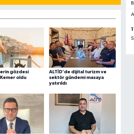
B
A
1
S
lerin gözdesi
ALTİD'de dijital turizm ve
 Kemer oldu
sektör gündemi masaya
yatırıldı