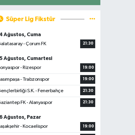
Süper Lig Fikstür
4 Ağustos, Cuma
alatasaray - Çorum FK
21:30
5 Ağustos, Cumartesi
onyaspor - Rizespor
19:00
asımpaşa - Trabzonspor
19:00
ençlerbirliği S.K. - Fenerbahçe
21:30
aziantep FK - Alanyaspor
21:30
6 Ağustos, Pazar
aşakşehir - Kocaelispor
19:00