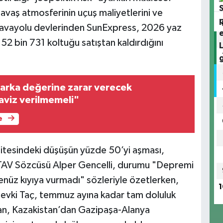
vaş atmosferinin uçuş maliyetlerini ve
, havayolu devlerinden SunExpress, 2026 yaz
a 52 bin 731 koltuğu satıştan kaldırdığını
arka değerine zarar verecek
aviz verilmemeli"
e
sitesindeki düşüşün yüzde 50’yi aşması,
LTAV Sözcüsü Alper Gencelli, durumu "Depremi
henüz kıyıya vurmadı" sözleriyle özetlerken,
1
Şevki Taç, temmuz ayına kadar tam doluluk
an, Kazakistan’dan Gazipaşa-Alanya