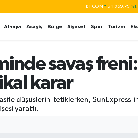
BITCOIN
64.959,79
%1.
DOLAR
47,7436
%0.
Alanya
Asayiş
Bölge
Siyaset
Spor
Turizm
Ek
EURO
55,2510
%0.
STERLİN
64,4811
%0.
GRAM ALTIN
6660.55
%0.
minde savaş freni
BİST100
13.779
%-
ikal karar
asite düşüşlerini tetiklerken, SunExpress’in 
esi yarattı.