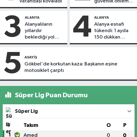
vatandaşı kovaladı
güvenlik önlemi
alındı
3
4
ALANYA
ALANYA
Alanyalıların
Alanya esnafı
yıllardır
tükendi: 1 ayda
beklediği yol
150 dükkan
askıdan döndü
kapandı
5
ASAYIŞ
Gökbel'de korkutan kaza: Başkanın eşine
motosiklet çarptı
Süper Lig Puan Durumu
Süper Lig
#
Takım
O
P
1
Amed
0
0