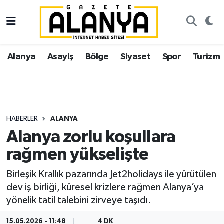
Alanya
İstanbul Nöbetçi Eczaneler
Alanya
Asayiş
Bölge
Siyaset
Spor
Turizm
Asayiş
İstanbul Hava Durumu
Bölge
İstanbul Trafik Yoğunluk Haritası
Siyaset
Süper Lig Puan Durumu ve Fikstür
HABERLER
ALANYA
Alanya zorlu koşullara
Spor
Tüm Manşetler
rağmen yükselişte
Turizm
Son Dakika Haberleri
Birleşik Krallık pazarında Jet2holidays ile yürütülen
dev iş birliği, küresel krizlere rağmen Alanya’ya
Ekonomi
Haber Arşivi
yönelik tatil talebini zirveye taşıdı.
Gazipaşa
15.05.2026 - 11:48
4 DK