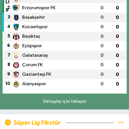
2
Erzurumspor FK
0
0
3
Başakşehir
0
0
4
Kocaelispor
0
0
5
Beşiktaş
0
0
6
Eyüpspor
0
0
7
Galatasaray
0
0
8
Çorum FK
0
0
9
Gaziantep FK
0
0
10
Alanyaspor
0
0
Detaylar için tıklayın
Süper Lig Fikstür