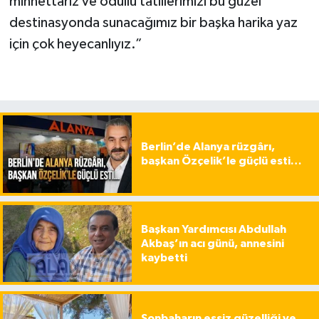
minnettarız ve ödüllü tatillerimizi bu güzel
destinasyonda sunacağımız bir başka harika yaz
için çok heyecanlıyız.”
Berlin’de Alanya rüzgârı,
başkan Özçelik’le güçlü esti…
Başkan Yardımcısı Abdullah
Akbaş’ın acı günü, annesini
kaybetti
Sonbaharın eşsiz güzelliği ve