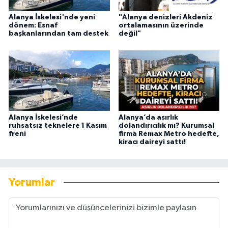
Alanya İskelesi'nde yeni
"Alanya denizleri Akdeniz
dönem: Esnaf
ortalamasının üzerinde
başkanlarından tam destek
değil"
Alanya İskelesi’nde
Alanya’da asırlık
ruhsatsız teknelere 1 Kasım
dolandırıcılık mı? Kurumsal
freni
firma Remax Metro hedefte,
kiracı daireyi sattı!
Yorumlar