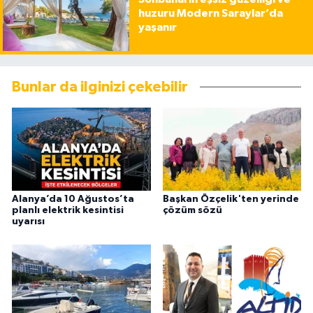
huzuru Modern Saraylar’da
yaşanır
Bunlar da ilginizi çekebilir
Alanya’da 10 Ağustos’ta
Başkan Özçelik'ten yerinde
planlı elektrik kesintisi
çözüm sözü
uyarısı