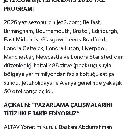
JET2.COM & JET2HOLIDAYS 2026 YAZ
PROGRAMI
2026 yaz sezonu için Jet2.com; Belfast,
Birmingham, Bournemouth, Bristol, Edinburgh,
East Midlands, Glasgow, Leeds Bradford,
Londra Gatwick, Londra Luton, Liverpool,
Manchester, Newcastle ve Londra Stansted'den
düzenlediği haftalık 88 zirve (peak) uçuşuyla
bölgeye yarım milyondan fazla koltuğu satışa
sundu. Jet2holidays ile Alanya genelinde yaklaşık
50 otel satışa açıldı.
AÇIKALIN: “PAZARLAMA ÇALIŞMALARINI
TİTİZLİKLE TAKİP EDİYORUZ”
ALTAV Yönetim Kurulu Başkanı Abdurrahman