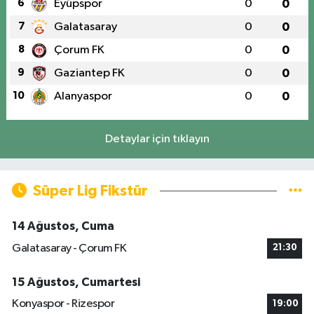
6
Eyüpspor
0
0
7
Galatasaray
0
0
8
Çorum FK
0
0
9
Gaziantep FK
0
0
10
Alanyaspor
0
0
Detaylar için tıklayın
Süper Lig Fikstür
14 Ağustos, Cuma
Galatasaray - Çorum FK
21:30
15 Ağustos, Cumartesi
Konyaspor - Rizespor
19:00