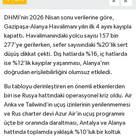
A
A
DHMİ’nin 2026 Nisan sonu verilerine göre,
Gazipaşa-Alanya Havalimanı yılın ilk 4 ayını kayıpla
kapattı. Havalimanındaki yolcu sayısı 157 bin
277’ye gerilerken, sefer sayısındaki %20’lik sert
düşüş dikkat çekti. Dış hatlarda %16, iç hatlarda
ise %12’lik kayıplar yaşanması, Alanya'nın
doğrudan erişilebilirliğini olumsuz etkiledi.
Bu tabloyu derinleştiren en önemli etkenlerden
biri ise Rusya hattındaki operasyonel kriz oldu. Air
Anka ve Tailwind’in uçuş izinlerinin yenilenmemesi
ve Rus charter devi Azur Air’in uçuş programını
üçte bir oranında daraltması, Antalya ve Alanya
hattında toplamda yaklaşık %10’luk bir koltuk