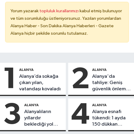
Yorum yazarak
topluluk kurallarımızı
kabul etmiş bulunuyor
ve tüm sorumluluğu üstleniyorsunuz. Yazılan yorumlardan
Alanya Haber - Son Dakika Alanya Haberleri - Gazete
Alanya hiçbir şekilde sorumlu tutulamaz.
1
2
ALANYA
ALANYA
Alanya’da sokağa
Alanya'da
çıkan yılan,
tahliye: Geniş
vatandaşı kovaladı
güvenlik önlemi
alındı
3
4
ALANYA
ALANYA
Alanyalıların
Alanya esnafı
yıllardır
tükendi: 1 ayda
beklediği yol
150 dükkan
askıdan döndü
kapandı