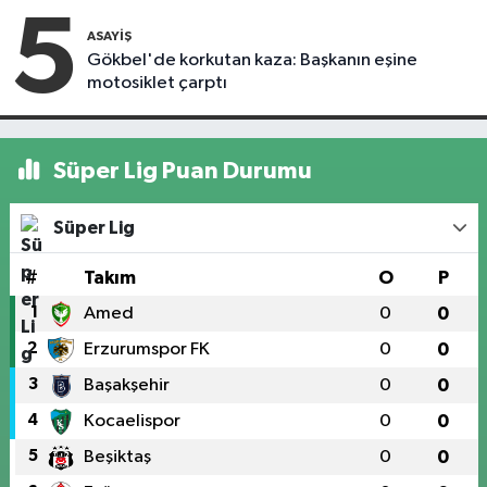
5
ASAYIŞ
Gökbel'de korkutan kaza: Başkanın eşine
motosiklet çarptı
Süper Lig Puan Durumu
Süper Lig
#
Takım
O
P
1
Amed
0
0
2
Erzurumspor FK
0
0
3
Başakşehir
0
0
4
Kocaelispor
0
0
5
Beşiktaş
0
0