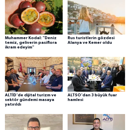
Muhammer Kodal: "Deniz
Rus turistlerin gözdesi
temiz, geliverin pasiflora
Alanya ve Kemer oldu
ikram edeyim"
ALTİD'de dijital turizm ve
ALTSO'dan 3 büyük fuar
sektör gündemi masaya
hamlesi
yatırıldı