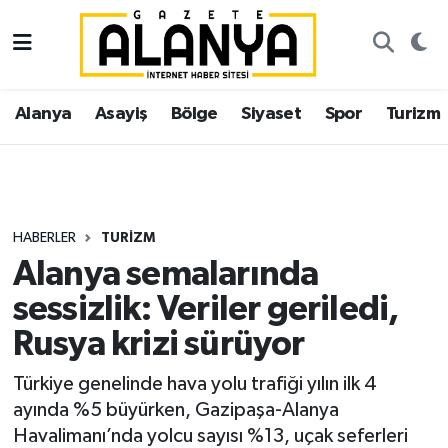
Alanya
İstanbul Nöbetçi Eczaneler
Alanya
Asayiş
Bölge
Siyaset
Spor
Turizm
Asayiş
İstanbul Hava Durumu
Bölge
İstanbul Trafik Yoğunluk Haritası
Siyaset
Süper Lig Puan Durumu ve Fikstür
HABERLER
TURIZM
Alanya semalarında
Spor
Tüm Manşetler
sessizlik: Veriler geriledi,
Turizm
Son Dakika Haberleri
Rusya krizi sürüyor
Ekonomi
Haber Arşivi
Türkiye genelinde hava yolu trafiği yılın ilk 4
ayında %5 büyürken, Gazipaşa-Alanya
Gazipaşa
Havalimanı’nda yolcu sayısı %13, uçak seferleri