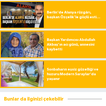
Berlin’de Alanya rüzgârı,
başkan Özçelik’le güçlü esti…
Başkan Yardımcısı Abdullah
Akbaş’ın acı günü, annesini
kaybetti
Sonbaharın eşsiz güzelliği ve
huzuru Modern Saraylar’da
yaşanır
Bunlar da ilginizi çekebilir