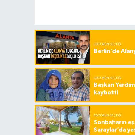
EDITÖRÜN SEÇTIĞI
Berlin’de Alan
EDITÖRÜN SEÇTIĞI
Başkan Yardımc
kaybetti
EDITÖRÜN SEÇTIĞI
Sonbaharın eşs
Saraylar’da ya