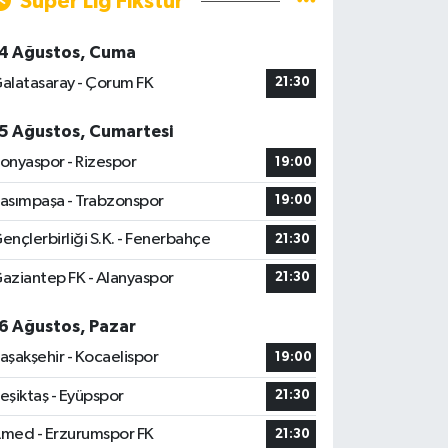
Süper Lig Fikstür
4 Ağustos, Cuma
alatasaray - Çorum FK
21:30
5 Ağustos, Cumartesi
onyaspor - Rizespor
19:00
asımpaşa - Trabzonspor
19:00
ençlerbirliği S.K. - Fenerbahçe
21:30
aziantep FK - Alanyaspor
21:30
6 Ağustos, Pazar
aşakşehir - Kocaelispor
19:00
eşiktaş - Eyüpspor
21:30
med - Erzurumspor FK
21:30