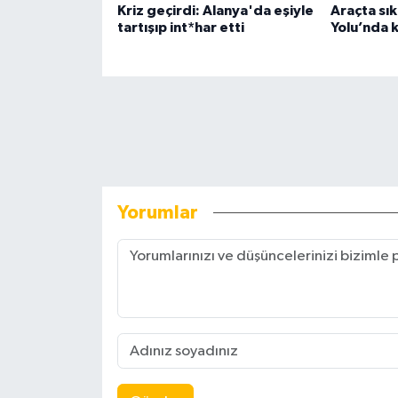
Kriz geçirdi: Alanya'da eşiyle
Araçta sık
tartışıp int*har etti
Yolu’nda 
Yorumlar