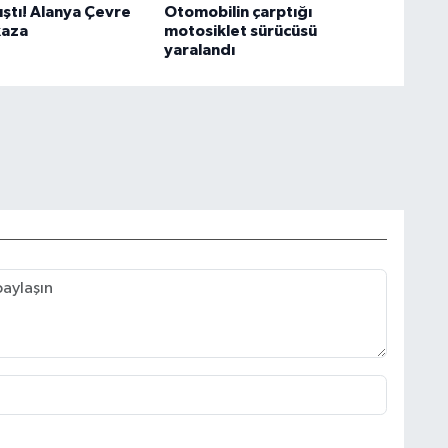
ıştı! Alanya Çevre
Otomobilin çarptığı
kaza
motosiklet sürücüsü
yaralandı