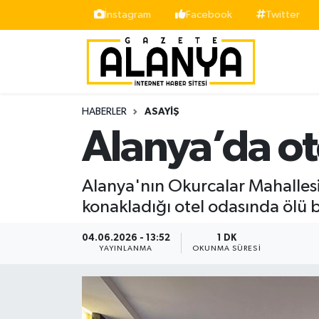
İnstagram
Facebook
Twitter
Alanya
İstanbul Nöbetçi Eczaneler
Asayiş
İstanbul Hava Durumu
HABERLER
ASAYIŞ
Bölge
İstanbul Trafik Yoğunluk Haritası
Alanya’da ot
Siyaset
Süper Lig Puan Durumu ve Fikstür
Alanya'nın Okurcalar Mahallesi'
Spor
Tüm Manşetler
konakladığı otel odasında ölü 
Turizm
Son Dakika Haberleri
04.06.2026 - 13:52
1 DK
YAYINLANMA
OKUNMA SÜRESI
Ekonomi
Haber Arşivi
Gazipaşa