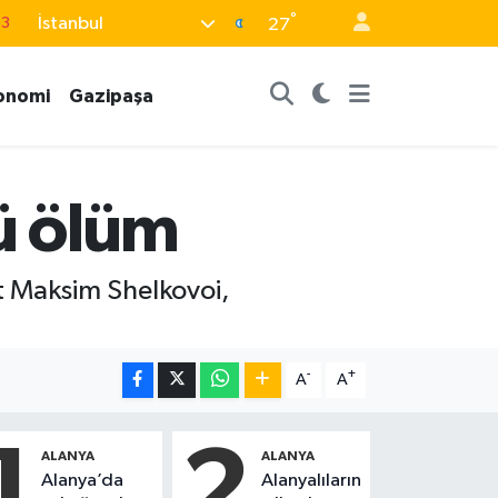
63
°
İstanbul
27
16
02
onomi
Gazipaşa
07
5
ü ölüm
0
st Maksim Shelkovoi,
-
+
A
A
1
2
ALANYA
ALANYA
Alanya’da
Alanyalıların