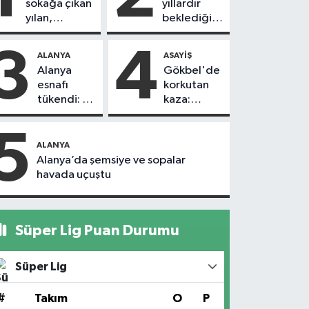
sokağa çıkan
yıllardır
yılan,
beklediği
vatandaşı
yol askıdan
kovaladı
döndü
3
4
ALANYA
ASAYIŞ
Alanya
Gökbel'de
esnafı
korkutan
tükendi: 1
kaza:
ayda 150
Başkanın
dükkan
eşine
5
kapandı
motosiklet
ALANYA
çarptı
Alanya’da şemsiye ve sopalar
havada uçuştu
Süper Lig Puan Durumu
Süper Lig
#
Takım
O
P