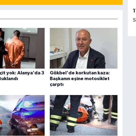
1
S
çit yok: Alanya’da 3
Gökbel'de korkutan kaza:
tuklandı
Başkanın eşine motosiklet
çarptı