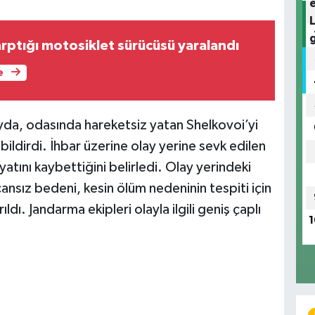
rptığı motosiklet sürücüsü yaralandı
e
yda, odasında hareketsiz yatan Shelkovoi’yi
ildirdi. İhbar üzerine olay yerine sevk edilen
ayatını kaybettiğini belirledi. Olay yerindeki
ansız bedeni, kesin ölüm nedeninin tespiti için
dı. Jandarma ekipleri olayla ilgili geniş çaplı
1