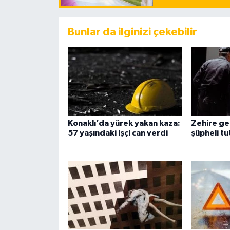
Bunlar da ilginizi çekebilir
Konaklı’da yürek yakan kaza:
Zehire ge
57 yaşındaki işçi can verdi
şüpheli tu