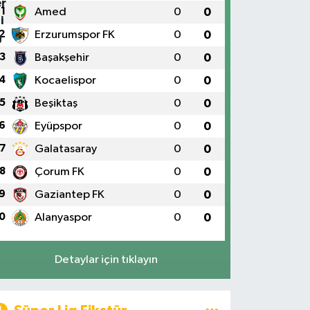
1
Amed
0
0
2
Erzurumspor FK
0
0
3
Başakşehir
0
0
4
Kocaelispor
0
0
5
Beşiktaş
0
0
6
Eyüpspor
0
0
7
Galatasaray
0
0
8
Çorum FK
0
0
9
Gaziantep FK
0
0
0
Alanyaspor
0
0
Detaylar için tıklayın