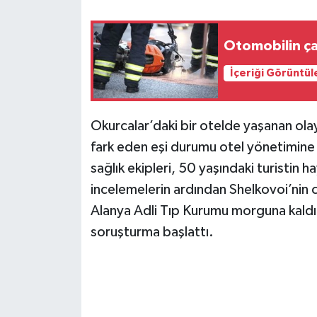
Otomobilin ça
İçeriği Görüntül
Okurcalar’daki bir otelde yaşanan ola
fark eden eşi durumu otel yönetimine b
sağlık ekipleri, 50 yaşındaki turistin h
incelemelerin ardından Shelkovoi’nin c
Alanya Adli Tıp Kurumu morguna kaldırıl
soruşturma başlattı.