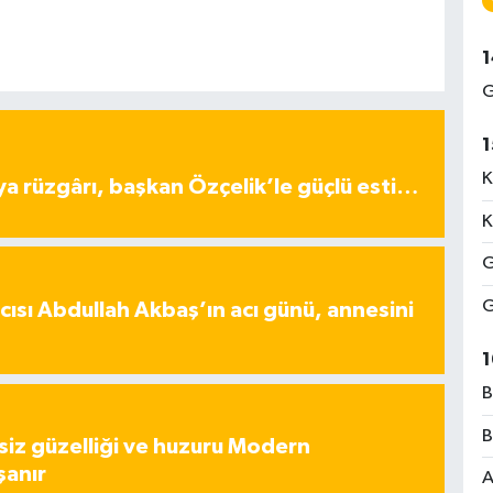
1
G
1
K
ya rüzgârı, başkan Özçelik’le güçlü esti…
K
G
G
ısı Abdullah Akbaş’ın acı günü, annesini
1
B
B
iz güzelliği ve huzuru Modern
şanır
A