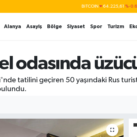
BITCOIN
64.225,61
%-0.
DOLAR
47,7143
%0.
EURO
55,0317
%-0.
Alanya
Asayiş
Bölge
Siyaset
Spor
Turizm
Ek
STERLİN
64,2463
%0.
GRAM ALTIN
6510.40
%0.4
el odasında üzüc
BİST100
13.799
%7
nde tatilini geçiren 50 yaşındaki Rus turi
bulundu.