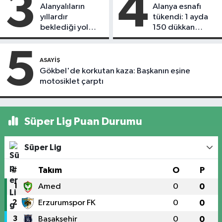
3
4
Alanyalıların
Alanya esnafı
yıllardır
tükendi: 1 ayda
beklediği yol
150 dükkan
askıdan döndü
kapandı
5
ASAYIŞ
Gökbel'de korkutan kaza: Başkanın eşine
motosiklet çarptı
Süper Lig Puan Durumu
Süper Lig
#
Takım
O
P
1
Amed
0
0
2
Erzurumspor FK
0
0
3
Başakşehir
0
0