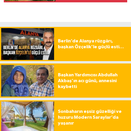
Berlin’de Alanya rüzgârı,
başkan Özçelik’le güçlü esti…
Başkan Yardımcısı Abdullah
Akbaş’ın acı günü, annesini
kaybetti
Sonbaharın eşsiz güzelliği ve
huzuru Modern Saraylar’da
yaşanır