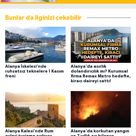
Bunlar da ilginizi çekebilir
Alanya İskelesi’nde
Alanya’da asırlık
ruhsatsız teknelere 1 Kasım
dolandırıcılık mı? Kurumsal
freni
firma Remax Metro hedefte,
kiracı daireyi sattı!
Alanya Kalesi’nde Rum
Alanya’da korkutan yangın
evleri turizme açılıyor
ve 7 yıllık acı bilanço