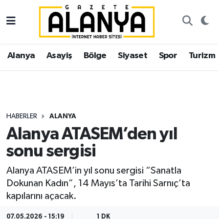
Alanya
İstanbul Nöbetçi Eczaneler
Alanya
Asayiş
Bölge
Siyaset
Spor
Turizm
Asayiş
İstanbul Hava Durumu
Bölge
İstanbul Trafik Yoğunluk Haritası
Siyaset
Süper Lig Puan Durumu ve Fikstür
HABERLER
ALANYA
Alanya ATASEM’den yıl
Spor
Tüm Manşetler
sonu sergisi
Turizm
Son Dakika Haberleri
Alanya ATASEM’in yıl sonu sergisi “Sanatla
Dokunan Kadın”, 14 Mayıs’ta Tarihi Sarnıç’ta
Ekonomi
Haber Arşivi
kapılarını açacak.
Gazipaşa
07.05.2026 - 15:19
1 DK