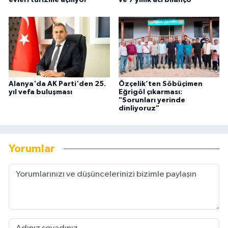
Alanya'da AK Parti'den 25.
Özçelik’ten Söbüçimen
yıl vefa buluşması
Eğrigöl çıkarması:
"Sorunları yerinde
dinliyoruz"
Yorumlar