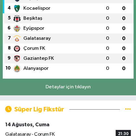
4
Kocaelispor
0
0
5
Beşiktaş
0
0
6
Eyüpspor
0
0
7
Galatasaray
0
0
8
Çorum FK
0
0
9
Gaziantep FK
0
0
10
Alanyaspor
0
0
Detaylar için tıklayın
Süper Lig Fikstür
14 Ağustos, Cuma
Galatasaray - Çorum FK
21:30