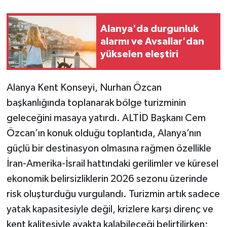
Alanya'da durgunluk
alarmı ve Avsallar'dan
yükselen eleştiri
Alanya Kent Konseyi, Nurhan Özcan
başkanlığında toplanarak bölge turizminin
geleceğini masaya yatırdı. ALTİD Başkanı Cem
Özcan’ın konuk olduğu toplantıda, Alanya’nın
güçlü bir destinasyon olmasına rağmen özellikle
İran-Amerika-İsrail hattındaki gerilimler ve küresel
ekonomik belirsizliklerin 2026 sezonu üzerinde
risk oluşturduğu vurgulandı. Turizmin artık sadece
yatak kapasitesiyle değil, krizlere karşı direnç ve
kent kalitesiyle ayakta kalabileceği belirtilirken;