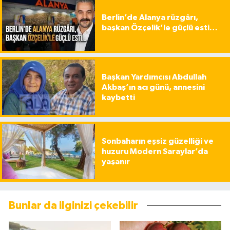
Berlin’de Alanya rüzgârı,
başkan Özçelik’le güçlü esti…
Başkan Yardımcısı Abdullah
Akbaş’ın acı günü, annesini
kaybetti
Sonbaharın eşsiz güzelliği ve
huzuru Modern Saraylar’da
yaşanır
Bunlar da ilginizi çekebilir