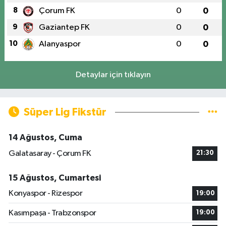
8
Çorum FK
0
0
9
Gaziantep FK
0
0
10
Alanyaspor
0
0
Detaylar için tıklayın
Süper Lig Fikstür
14 Ağustos, Cuma
Galatasaray - Çorum FK
21:30
15 Ağustos, Cumartesi
Konyaspor - Rizespor
19:00
Kasımpaşa - Trabzonspor
19:00