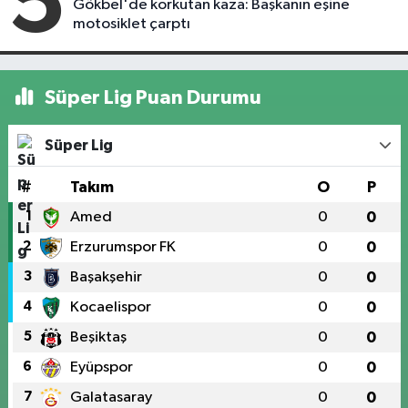
5
Gökbel'de korkutan kaza: Başkanın eşine
motosiklet çarptı
Süper Lig Puan Durumu
Süper Lig
#
Takım
O
P
1
Amed
0
0
2
Erzurumspor FK
0
0
3
Başakşehir
0
0
4
Kocaelispor
0
0
5
Beşiktaş
0
0
6
Eyüpspor
0
0
7
Galatasaray
0
0