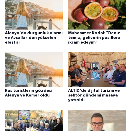
Alanya'da durgunluk alarmı
Muhammer Kodal: "Deniz
ve Avsallar'dan yükselen
temiz, geliverin pasiflora
eleştiri
ikram edeyim"
Rus turistlerin gözdesi
ALTİD'de dijital turizm ve
Alanya ve Kemer oldu
sektör gündemi masaya
yatırıldı