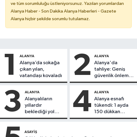
ve tüm sorumluluğu üstleniyorsunuz. Yazılan yorumlardan
Alanya Haber - Son Dakika Alanya Haberleri - Gazete
Alanya hiçbir şekilde sorumlu tutulamaz.
1
2
ALANYA
ALANYA
Alanya’da sokağa
Alanya'da
çıkan yılan,
tahliye: Geniş
vatandaşı kovaladı
güvenlik önlemi
alındı
3
4
ALANYA
ALANYA
Alanyalıların
Alanya esnafı
yıllardır
tükendi: 1 ayda
beklediği yol
150 dükkan
askıdan döndü
kapandı
ASAYIŞ