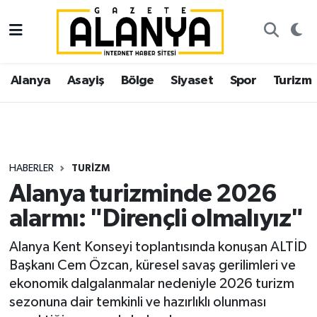
Alanya
İstanbul Nöbetçi Eczaneler
Alanya
Asayiş
Bölge
Siyaset
Spor
Turizm
Asayiş
İstanbul Hava Durumu
Bölge
İstanbul Trafik Yoğunluk Haritası
Siyaset
Süper Lig Puan Durumu ve Fikstür
HABERLER
TURIZM
Alanya turizminde 2026
Spor
Tüm Manşetler
alarmı: "Dirençli olmalıyız"
Turizm
Son Dakika Haberleri
Alanya Kent Konseyi toplantısında konuşan ALTİD
Başkanı Cem Özcan, küresel savaş gerilimleri ve
Ekonomi
Haber Arşivi
ekonomik dalgalanmalar nedeniyle 2026 turizm
sezonuna dair temkinli ve hazırlıklı olunması
Gazipaşa