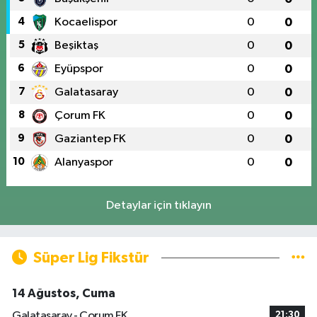
4
Kocaelispor
0
0
5
Beşiktaş
0
0
6
Eyüpspor
0
0
7
Galatasaray
0
0
8
Çorum FK
0
0
9
Gaziantep FK
0
0
10
Alanyaspor
0
0
Detaylar için tıklayın
Süper Lig Fikstür
14 Ağustos, Cuma
Galatasaray - Çorum FK
21:30