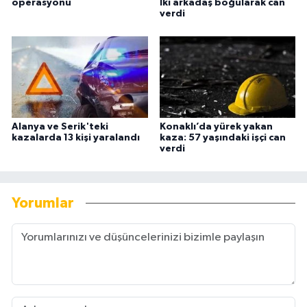
operasyonu
İki arkadaş boğularak can
verdi
Alanya ve Serik'teki
Konaklı’da yürek yakan
kazalarda 13 kişi yaralandı
kaza: 57 yaşındaki işçi can
verdi
Yorumlar