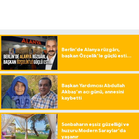
Berlin’de Alanya rüzgârı,
başkan Özçelik’le güçlü esti…
Başkan Yardımcısı Abdullah
Akbaş’ın acı günü, annesini
kaybetti
Sonbaharın eşsiz güzelliği ve
huzuru Modern Saraylar’da
yaşanır