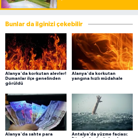
Bunlar da ilginizi çekebilir
Alanya'da korkutan alevler!
Alanya'da korkutan
Dumanlar ilçe genelinden
yangına hızlı müdahale
görüldü
Alanya'da sahte para
Antalya’da yüzme faciası: