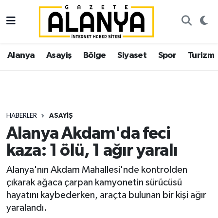
Alanya
İstanbul Nöbetçi Eczaneler
Alanya
Asayiş
Bölge
Siyaset
Spor
Turizm
Asayiş
İstanbul Hava Durumu
Bölge
İstanbul Trafik Yoğunluk Haritası
Siyaset
Süper Lig Puan Durumu ve Fikstür
HABERLER
ASAYIŞ
Alanya Akdam'da feci
Spor
Tüm Manşetler
kaza: 1 ölü, 1 ağır yaralı
Turizm
Son Dakika Haberleri
Alanya'nın Akdam Mahallesi'nde kontrolden
çıkarak ağaca çarpan kamyonetin sürücüsü
Ekonomi
Haber Arşivi
hayatını kaybederken, araçta bulunan bir kişi ağır
yaralandı.
Gazipaşa