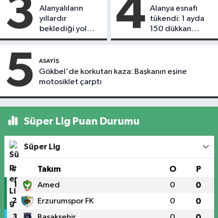
3
4
Alanyalıların
Alanya esnafı
yıllardır
tükendi: 1 ayda
beklediği yol
150 dükkan
askıdan döndü
kapandı
5
ASAYIŞ
Gökbel'de korkutan kaza: Başkanın eşine
motosiklet çarptı
Süper Lig Puan Durumu
Süper Lig
#
Takım
O
P
1
Amed
0
0
2
Erzurumspor FK
0
0
3
Başakşehir
0
0