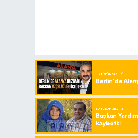
EDITÖRÜN SEÇTIĞI
Berlin’de Alan
EDITÖRÜN SEÇTIĞI
Başkan Yardımc
kaybetti