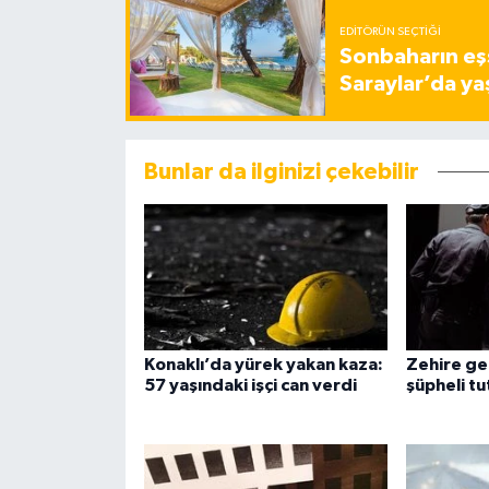
EDITÖRÜN SEÇTIĞI
Sonbaharın eşs
Saraylar’da ya
Bunlar da ilginizi çekebilir
Konaklı’da yürek yakan kaza:
Zehire ge
57 yaşındaki işçi can verdi
şüpheli tu