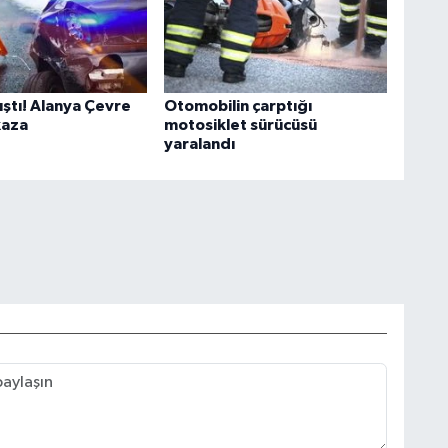
ıştı! Alanya Çevre
Otomobilin çarptığı
kaza
motosiklet sürücüsü
yaralandı