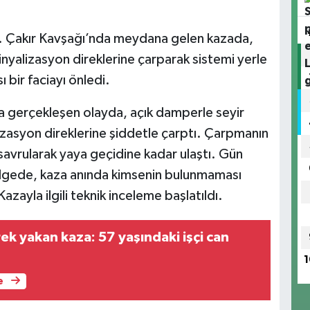
 Çakır Kavşağı’nda meydana gelen kazada,
nyalizasyon direklerine çarparak sistemi yerle
ı bir faciayı önledi.
a gerçekleşen olayda, açık damperle seyir
izasyon direklerine şiddetle çarptı. Çarpmanın
savrularak yaya geçidine kadar ulaştı. Gün
ölgede, kaza anında kimsenin bulunmaması
azayla ilgili teknik inceleme başlatıldı.
ek yakan kaza: 57 yaşındaki işçi can
1
e