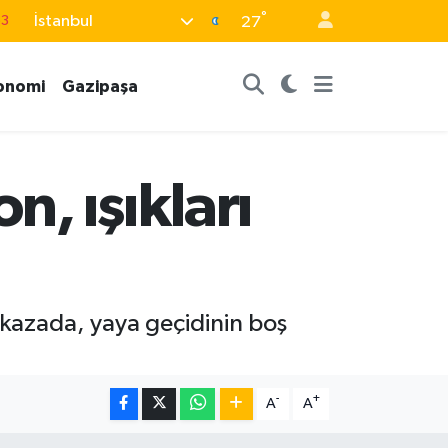
°
63
İstanbul
27
16
onomi
Gazipaşa
02
07
5
, ışıkları
0
 kazada, yaya geçidinin boş
-
+
A
A