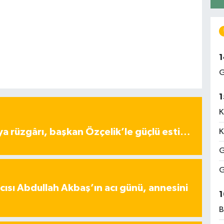
1
G
1
K
ya rüzgârı, başkan Özçelik’le güçlü esti…
K
G
G
ısı Abdullah Akbaş’ın acı günü, annesini
1
B