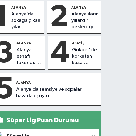
1
2
ALANYA
ALANYA
Alanya’da
Alanyalıların
sokağa çıkan
yıllardır
yılan,
beklediği
vatandaşı
yol askıdan
kovaladı
döndü
3
4
ALANYA
ASAYIŞ
Alanya
Gökbel'de
esnafı
korkutan
tükendi: 1
kaza:
ayda 150
Başkanın
dükkan
eşine
5
kapandı
motosiklet
ALANYA
çarptı
Alanya’da şemsiye ve sopalar
havada uçuştu
Süper Lig Puan Durumu