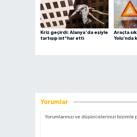
Kriz geçirdi: Alanya'da eşiyle
Araçta sık
tartışıp int*har etti
Yolu’nda 
Yorumlar