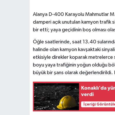
Alanya D-400 Karayolu Mahmutlar M.
damperi açık unutulan kamyon trafik si
bir etti; yaya geçidinin boş olması olas
Öğle saatlerinde, saat 13.40 sularınd
halinde olan kamyon kavşaktaki sinyal
etkisiyle direkler koparak metrelerce 
boyu yaya trafiğinin yoğun olduğu b
büyük bir şans olarak değerlendirildi. K
Konaklı’da yür
verdi
İçeriği Görüntül