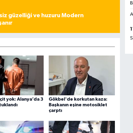
B
A
iz güzelliği ve huzuru Modern
şanır
1
S
çit yok: Alanya’da 3
Gökbel'de korkutan kaza:
tuklandı
Başkanın eşine motosiklet
çarptı