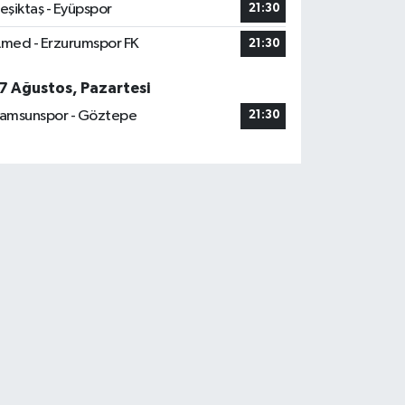
eşiktaş - Eyüpspor
21:30
med - Erzurumspor FK
21:30
7 Ağustos, Pazartesi
amsunspor - Göztepe
21:30