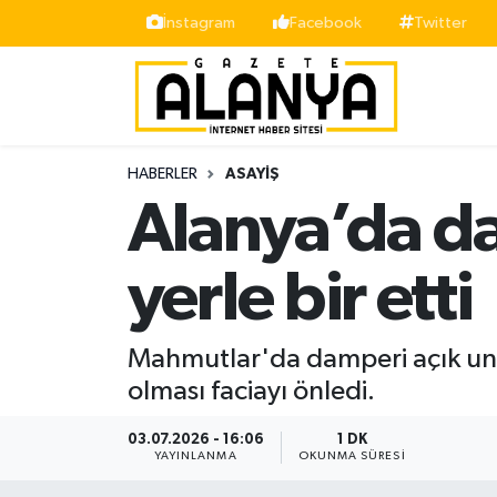
İnstagram
Facebook
Twitter
Alanya
İstanbul Nöbetçi Eczaneler
Asayiş
İstanbul Hava Durumu
HABERLER
ASAYIŞ
Bölge
İstanbul Trafik Yoğunluk Haritası
Alanya’da da
Siyaset
Süper Lig Puan Durumu ve Fikstür
yerle bir etti
Spor
Tüm Manşetler
Mahmutlar'da damperi açık unut
Turizm
Son Dakika Haberleri
olması faciayı önledi.
Ekonomi
Haber Arşivi
03.07.2026 - 16:06
1 DK
YAYINLANMA
OKUNMA SÜRESI
Gazipaşa