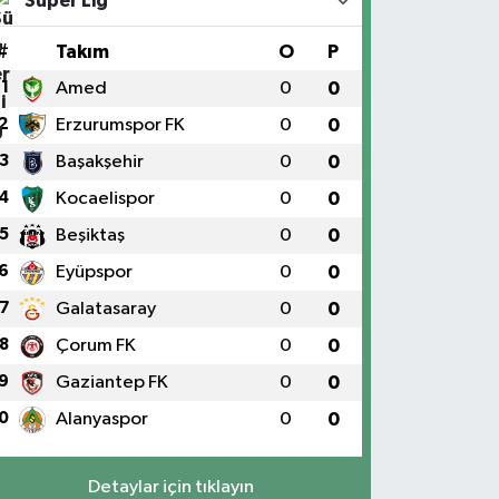
Süper Lig
#
Takım
O
P
1
Amed
0
0
2
Erzurumspor FK
0
0
3
Başakşehir
0
0
4
Kocaelispor
0
0
5
Beşiktaş
0
0
6
Eyüpspor
0
0
7
Galatasaray
0
0
8
Çorum FK
0
0
9
Gaziantep FK
0
0
0
Alanyaspor
0
0
Detaylar için tıklayın