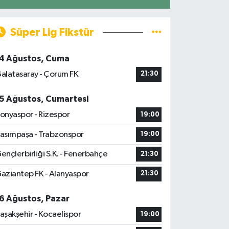
Süper Lig Fikstür
4 Ağustos, Cuma
alatasaray - Çorum FK
21:30
5 Ağustos, Cumartesi
onyaspor - Rizespor
19:00
asımpaşa - Trabzonspor
19:00
ençlerbirliği S.K. - Fenerbahçe
21:30
aziantep FK - Alanyaspor
21:30
6 Ağustos, Pazar
aşakşehir - Kocaelispor
19:00