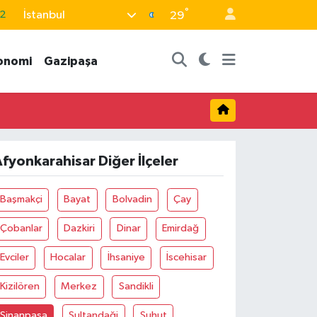
°
İstanbul
2
29
7
onomi
Gazipaşa
7
5
9
9
fyonkarahisar Diğer İlçeler
Başmakçi
Bayat
Bolvadin
Çay
Çobanlar
Dazkiri
Dinar
Emirdağ
Evciler
Hocalar
İhsaniye
İscehisar
Kizilören
Merkez
Sandikli
Sinanpaşa
Sultandaği
Şuhut