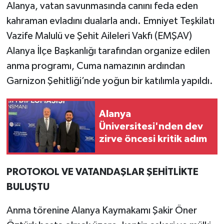
Alanya, vatan savunmasında canını feda eden
kahraman evladını dualarla andı. Emniyet Teşkilatı
Vazife Malulü ve Şehit Aileleri Vakfı (EMŞAV)
Alanya İlçe Başkanlığı tarafından organize edilen
anma programı, Cuma namazının ardından
Garnizon Şehitliği’nde yoğun bir katılımla yapıldı.
Alanya
Üniversitesi'nden dev
zirve öncesi kritik adım
PROTOKOL VE VATANDAŞLAR ŞEHİTLİKTE
BULUŞTU
Anma törenine Alanya Kaymakamı Şakir Öner