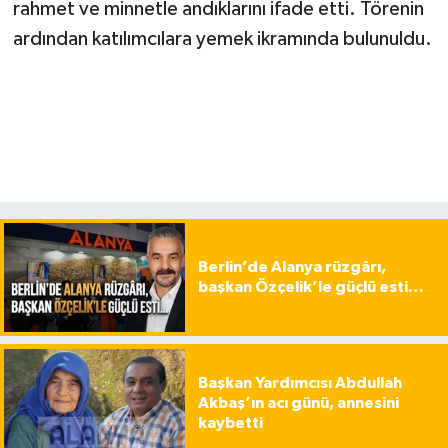
rahmet ve minnetle andıklarını ifade etti. Törenin
ardından katılımcılara yemek ikramında bulunuldu.
Berlin’de Alanya rüzgârı,
başkan Özçelik’le güçlü esti…
Başkan Yardımcısı Abdullah
Akbaş’ın acı günü, annesini
kaybetti