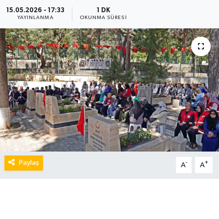
15.05.2026 - 17:33
1 DK
YAYINLANMA
OKUNMA SÜRESI
Paylaş
-
+
A
A