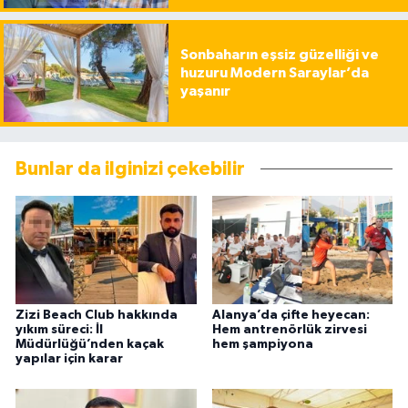
Sonbaharın eşsiz güzelliği ve
huzuru Modern Saraylar’da
yaşanır
Bunlar da ilginizi çekebilir
Zizi Beach Club hakkında
Alanya’da çifte heyecan:
yıkım süreci: İl
Hem antrenörlük zirvesi
Müdürlüğü’nden kaçak
hem şampiyona
yapılar için karar