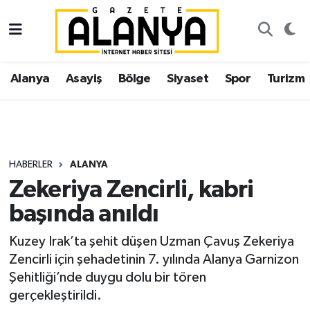
Alanya
İstanbul Nöbetçi Eczaneler
Alanya
Asayiş
Bölge
Siyaset
Spor
Turizm
Asayiş
İstanbul Hava Durumu
Bölge
İstanbul Trafik Yoğunluk Haritası
Siyaset
Süper Lig Puan Durumu ve Fikstür
HABERLER
ALANYA
Zekeriya Zencirli, kabri
Spor
Tüm Manşetler
başında anıldı
Turizm
Son Dakika Haberleri
Kuzey Irak’ta şehit düşen Uzman Çavuş Zekeriya
Zencirli için şehadetinin 7. yılında Alanya Garnizon
Ekonomi
Haber Arşivi
Şehitliği’nde duygu dolu bir tören
gerçekleştirildi.
Gazipaşa