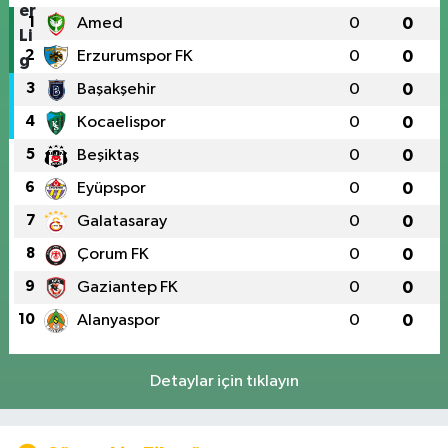
1
Amed
0
0
2
Erzurumspor FK
0
0
3
Başakşehir
0
0
4
Kocaelispor
0
0
5
Beşiktaş
0
0
6
Eyüpspor
0
0
7
Galatasaray
0
0
8
Çorum FK
0
0
9
Gaziantep FK
0
0
10
Alanyaspor
0
0
Detaylar için tıklayın