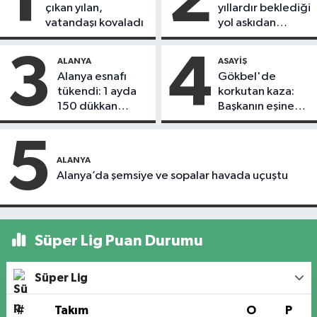
1
2
çıkan yılan,
yıllardır beklediği
vatandaşı kovaladı
yol askıdan
döndü
3
4
ALANYA
ASAYIŞ
Alanya esnafı
Gökbel'de
tükendi: 1 ayda
korkutan kaza:
150 dükkan
Başkanın eşine
kapandı
motosiklet çarptı
5
ALANYA
Alanya’da şemsiye ve sopalar havada uçuştu
Süper Lig Puan Durumu
Süper Lig
#
Takım
O
P