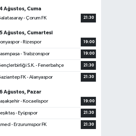
4 Ağustos, Cuma
alatasaray - Çorum FK
21:30
5 Ağustos, Cumartesi
onyaspor - Rizespor
19:00
asımpaşa - Trabzonspor
19:00
ençlerbirliği S.K. - Fenerbahçe
21:30
aziantep FK - Alanyaspor
21:30
6 Ağustos, Pazar
aşakşehir - Kocaelispor
19:00
eşiktaş - Eyüpspor
21:30
med - Erzurumspor FK
21:30