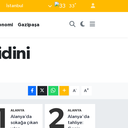
°
İstanbul
33
onomi
Gazipaşa
dini
-
+
A
A
1
2
ALANYA
ALANYA
Alanya’da
Alanya'da
sokağa çıkan
tahliye: