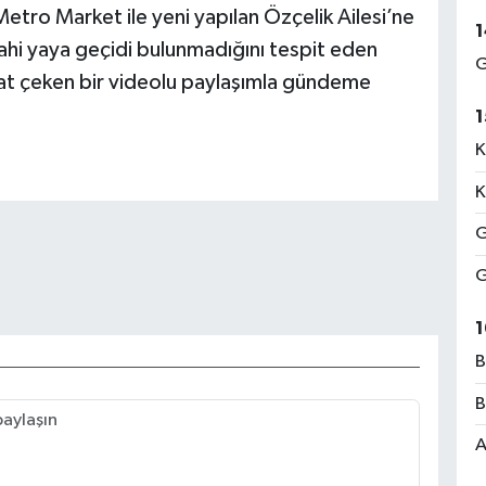
etro Market ile yeni yapılan Özçelik Ailesi’ne
1
 dahi yaya geçidi bulunmadığını tespit eden
G
kkat çeken bir videolu paylaşımla gündeme
1
K
K
G
G
1
B
B
A