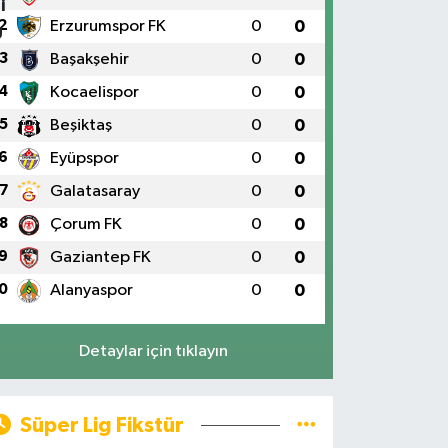
2
Erzurumspor FK
0
0
3
Başakşehir
0
0
4
Kocaelispor
0
0
5
Beşiktaş
0
0
6
Eyüpspor
0
0
7
Galatasaray
0
0
8
Çorum FK
0
0
9
Gaziantep FK
0
0
0
Alanyaspor
0
0
Detaylar için tıklayın
Süper Lig Fikstür