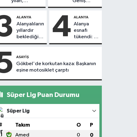
yılan,
Geniş
vatandaşı
güvenlik
kovaladı
önlemi
3
4
ALANYA
ALANYA
alındı
Alanyalıların
Alanya
yıllardır
esnafı
beklediği
tükendi: 1
yol askıdan
ayda 150
döndü
dükkan
5
kapandı
ASAYIŞ
Gökbel'de korkutan kaza: Başkanın
eşine motosiklet çarptı
Süper Lig Puan Durumu
Süper Lig
#
Takım
O
P
1
Amed
0
0