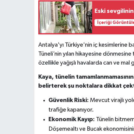
Eski sevgilini
İçeriği Görüntül
Antalya'yı Türkiye'nin iç kesimlerine 
Tüneli’nin yılan hikayesine dönmesine
özellikle yağışlı havalarda can ve mal g
Kaya, tünelin tamamlanmamasının 
belirterek şu noktalara dikkat
çekt
Güvenlik Riski:
Mevcut virajlı yol
trafiğe kapanıyor.
Ekonomik Kayıp:
Tünelin bitmeme
Döşemealtı ve Bucak ekonomisinin