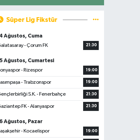
Süper Lig Fikstür
4 Ağustos, Cuma
alatasaray - Çorum FK
21:30
5 Ağustos, Cumartesi
onyaspor - Rizespor
19:00
asımpaşa - Trabzonspor
19:00
ençlerbirliği S.K. - Fenerbahçe
21:30
aziantep FK - Alanyaspor
21:30
6 Ağustos, Pazar
aşakşehir - Kocaelispor
19:00