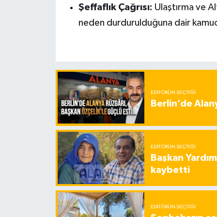
Şeffaflık Çağrısı:
Ulaştırma ve Al
neden durdurulduğuna dair kamuoy
EDITÖRÜN SEÇTIĞI
Berlin’de Alan
EDITÖRÜN SEÇTIĞI
Başkan Yardımc
kaybetti
EDITÖRÜN SEÇTIĞI