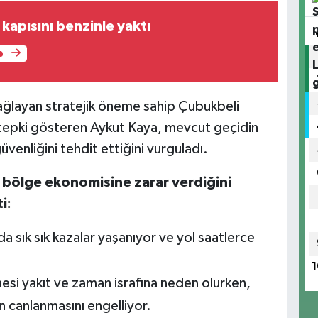
n kapısını benzinle yaktı
e
bağlayan stratejik öneme sahip Çubukbeli
 tepki gösteren Aykut Kaya, mevcut geçidin
üvenliğini tehdit ettiğini vurguladı.
bölge ekonomisine zarar verdiğini
i:
da sık sık kazalar yaşanıyor ve yol saatlerce
1
si yakıt ve zaman israfına neden olurken,
 canlanmasını engelliyor.