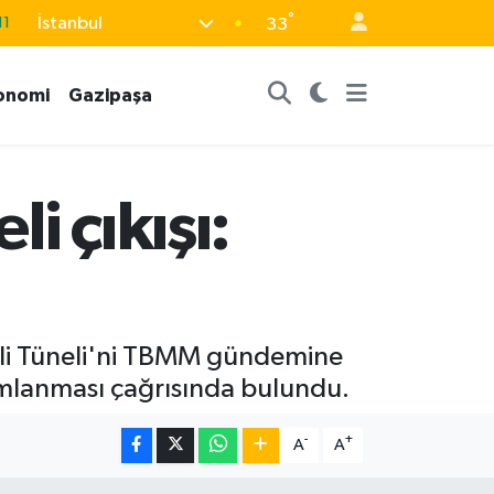
°
İstanbul
11
33
18
onomi
Gazipaşa
32
38
03
i çıkışı:
14
eli Tüneli'ni TBMM gündemine
amlanması çağrısında bulundu.
-
+
A
A