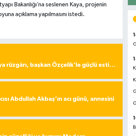
tyapı Bakanlığı’na seslenen Kaya, projenin
una açıklama yapılmasını istedi.
1
G
1
ya rüzgârı, başkan Özçelik’le güçlü esti…
K
K
G
ısı Abdullah Akbaş’ın acı günü, annesini
G
1
B