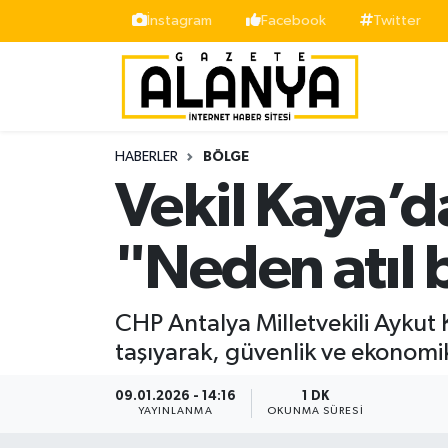
İnstagram
Facebook
Twitter
Alanya
İstanbul Nöbetçi Eczaneler
Asayiş
İstanbul Hava Durumu
HABERLER
BÖLGE
Bölge
İstanbul Trafik Yoğunluk Haritası
Vekil Kaya’da
Siyaset
Süper Lig Puan Durumu ve Fikstür
"Neden atıl b
Spor
Tüm Manşetler
CHP Antalya Milletvekili Ayku
Turizm
Son Dakika Haberleri
taşıyarak, güvenlik ve ekonomi
Ekonomi
Haber Arşivi
09.01.2026 - 14:16
1 DK
YAYINLANMA
OKUNMA SÜRESI
Gazipaşa