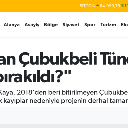
BITCOIN
64.959,79
%1.
DOLAR
47,7436
%0.
Alanya
Asayiş
Bölge
Siyaset
Spor
Turizm
Ek
EURO
55,2510
%0.
STERLİN
64,4811
%0.
GRAM ALTIN
6660.55
%0.
n Çubukbeli Tünel
BİST100
13.779
%-
ırakıldı?"
t Kaya, 2018'den beri bitirilmeyen Çubukb
k kayıplar nedeniyle projenin derhal tam