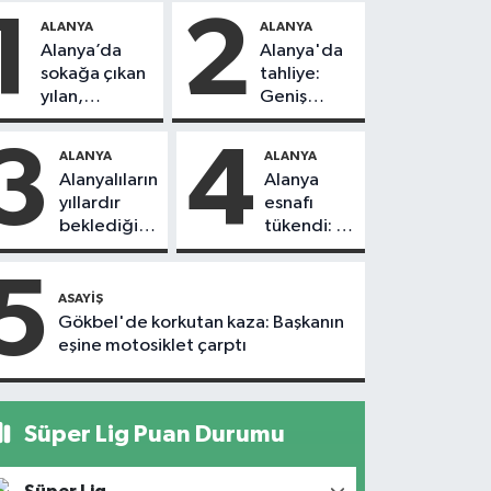
1
2
ALANYA
ALANYA
Alanya’da
Alanya'da
sokağa çıkan
tahliye:
yılan,
Geniş
vatandaşı
güvenlik
kovaladı
önlemi
3
4
ALANYA
ALANYA
alındı
Alanyalıların
Alanya
yıllardır
esnafı
beklediği
tükendi: 1
yol askıdan
ayda 150
döndü
dükkan
5
kapandı
ASAYIŞ
Gökbel'de korkutan kaza: Başkanın
eşine motosiklet çarptı
Süper Lig Puan Durumu