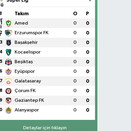
Süper Lig
#
Takım
O
P
1
Amed
0
0
2
Erzurumspor FK
0
0
3
Başakşehir
0
0
4
Kocaelispor
0
0
5
Beşiktaş
0
0
6
Eyüpspor
0
0
7
Galatasaray
0
0
8
Çorum FK
0
0
9
Gaziantep FK
0
0
0
Alanyaspor
0
0
Detaylar için tıklayın