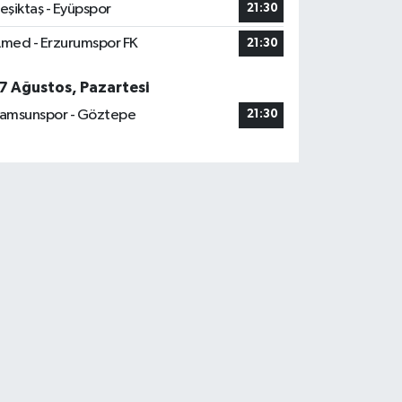
eşiktaş - Eyüpspor
21:30
med - Erzurumspor FK
21:30
7 Ağustos, Pazartesi
amsunspor - Göztepe
21:30