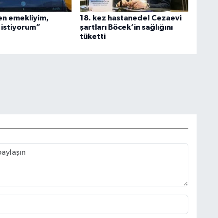
en emekliyim,
18. kez hastanede! Cezaevi
istiyorum”
şartları Böcek’in sağlığını
tüketti