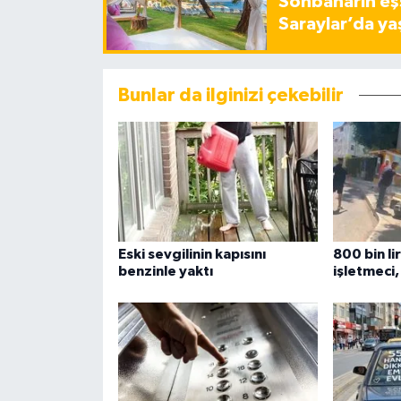
Sonbaharın eşs
Saraylar’da ya
Bunlar da ilginizi çekebilir
Eski sevgilinin kapısını
800 bin li
benzinle yaktı
işletmeci,