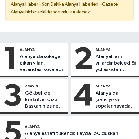
Alanya Haber - Son Dakika Alanya Haberleri - Gazete
Alanya hiçbir şekilde sorumlu tutulamaz.
1
2
ALANYA
ALANYA
Alanya’da sokağa
Alanyalıların
çıkan yılan,
yıllardır beklediği
vatandaşı kovaladı
yol askıdan
döndü
3
4
ASAYIŞ
ALANYA
Gökbel'de
Alanya’da
korkutan kaza:
şemsiye ve
Başkanın eşine
sopalar havada
motosiklet çarptı
uçuştu
5
ALANYA
Alanya esnafı tükendi: 1 ayda 150 dükkan