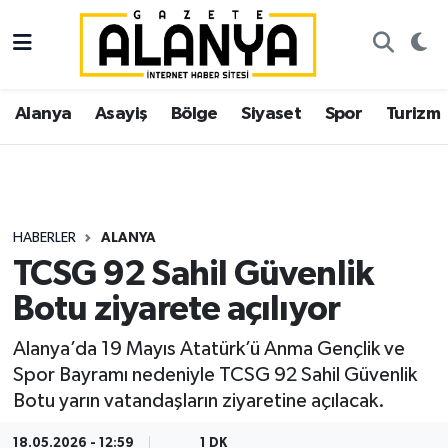
Alanya
İstanbul Nöbetçi Eczaneler
Alanya
Asayiş
Bölge
Siyaset
Spor
Turizm
Asayiş
İstanbul Hava Durumu
Bölge
İstanbul Trafik Yoğunluk Haritası
Siyaset
Süper Lig Puan Durumu ve Fikstür
HABERLER
ALANYA
TCSG 92 Sahil Güvenlik
Spor
Tüm Manşetler
Botu ziyarete açılıyor
Turizm
Son Dakika Haberleri
Alanya’da 19 Mayıs Atatürk’ü Anma Gençlik ve
Spor Bayramı nedeniyle TCSG 92 Sahil Güvenlik
Ekonomi
Haber Arşivi
Botu yarın vatandaşların ziyaretine açılacak.
Gazipaşa
18.05.2026 - 12:59
1 DK