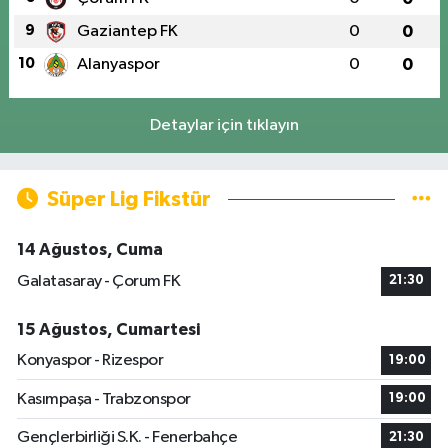
9
Gaziantep FK
0
0
10
Alanyaspor
0
0
Detaylar için tıklayın
Süper Lig Fikstür
14 Ağustos, Cuma
Galatasaray - Çorum FK
21:30
15 Ağustos, Cumartesi
Konyaspor - Rizespor
19:00
Kasımpaşa - Trabzonspor
19:00
Gençlerbirliği S.K. - Fenerbahçe
21:30