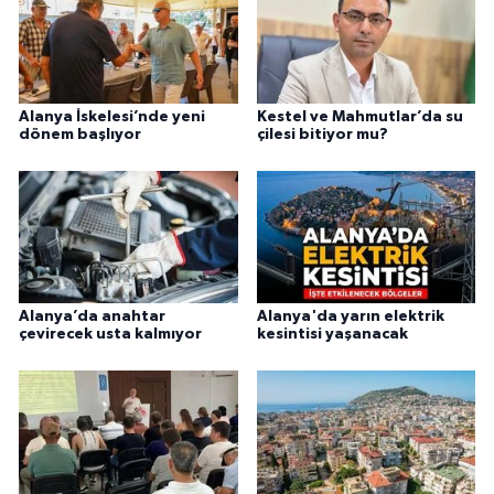
Alanya İskelesi’nde yeni
Kestel ve Mahmutlar’da su
dönem başlıyor
çilesi bitiyor mu?
Alanya’da anahtar
Alanya'da yarın elektrik
çevirecek usta kalmıyor
kesintisi yaşanacak