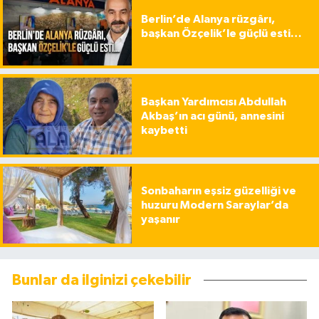
Berlin’de Alanya rüzgârı,
başkan Özçelik’le güçlü esti…
Başkan Yardımcısı Abdullah
Akbaş’ın acı günü, annesini
kaybetti
Sonbaharın eşsiz güzelliği ve
huzuru Modern Saraylar’da
yaşanır
Bunlar da ilginizi çekebilir