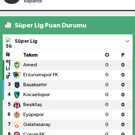
kapandı
Süper Lig Puan Durumu
Süper Lig
#
Takım
O
P
1
Amed
0
0
2
Erzurumspor FK
0
0
3
Başakşehir
0
0
4
Kocaelispor
0
0
5
Beşiktaş
0
0
6
Eyüpspor
0
0
7
Galatasaray
0
0
8
Çorum FK
0
0