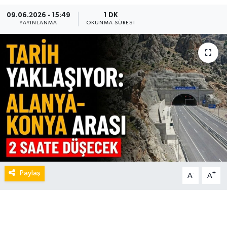
09.06.2026 - 15:49
1 DK
YAYINLANMA
OKUNMA SÜRESI
Paylaş
-
+
A
A