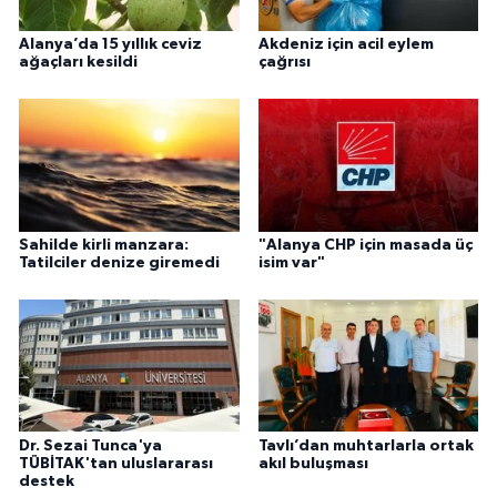
Alanya’da 15 yıllık ceviz
Akdeniz için acil eylem
ağaçları kesildi
çağrısı
Sahilde kirli manzara:
"Alanya CHP için masada üç
Tatilciler denize giremedi
isim var"
Dr. Sezai Tunca'ya
Tavlı’dan muhtarlarla ortak
TÜBİTAK'tan uluslararası
akıl buluşması
destek