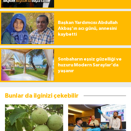
Başkan Yardımcısı Abdullah
Akbaş’ın acı günü, annesini
kaybetti
Sonbaharın eşsiz güzelliği ve
huzuru Modern Saraylar’da
yaşanır
Bunlar da ilginizi çekebilir