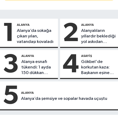
1
2
ALANYA
ALANYA
Alanya’da sokağa
Alanyalıların
çıkan yılan,
yıllardır beklediği
vatandaşı kovaladı
yol askıdan
döndü
3
4
ALANYA
ASAYIŞ
Alanya esnafı
Gökbel'de
tükendi: 1 ayda
korkutan kaza:
150 dükkan
Başkanın eşine
kapandı
motosiklet çarptı
5
ALANYA
Alanya’da şemsiye ve sopalar havada uçuştu