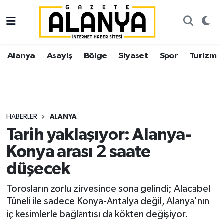
Alanya
İstanbul Nöbetçi Eczaneler
Alanya
Asayiş
Bölge
Siyaset
Spor
Turizm
Asayiş
İstanbul Hava Durumu
Bölge
İstanbul Trafik Yoğunluk Haritası
Siyaset
Süper Lig Puan Durumu ve Fikstür
HABERLER
ALANYA
Tarih yaklaşıyor: Alanya-
Spor
Tüm Manşetler
Konya arası 2 saate
Turizm
Son Dakika Haberleri
düşecek
Ekonomi
Haber Arşivi
Torosların zorlu zirvesinde sona gelindi; Alacabel
Tüneli ile sadece Konya-Antalya değil, Alanya'nın
Gazipaşa
iç kesimlerle bağlantısı da kökten değişiyor.