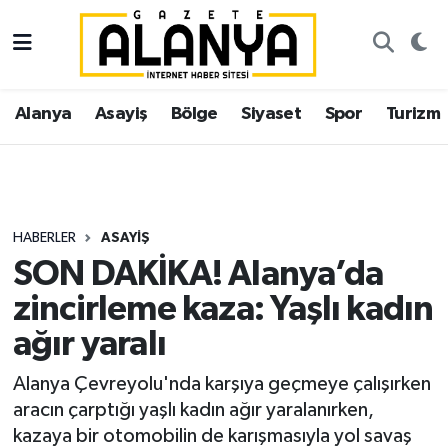
Alanya
İstanbul Nöbetçi Eczaneler
Alanya
Asayiş
Bölge
Siyaset
Spor
Turizm
Asayiş
İstanbul Hava Durumu
Bölge
İstanbul Trafik Yoğunluk Haritası
Siyaset
Süper Lig Puan Durumu ve Fikstür
HABERLER
ASAYIŞ
SON DAKİKA! Alanya’da
Spor
Tüm Manşetler
zincirleme kaza: Yaşlı kadın
Turizm
Son Dakika Haberleri
ağır yaralı
Ekonomi
Haber Arşivi
Alanya Çevreyolu'nda karşıya geçmeye çalışırken
aracın çarptığı yaşlı kadın ağır yaralanırken,
Gazipaşa
kazaya bir otomobilin de karışmasıyla yol savaş