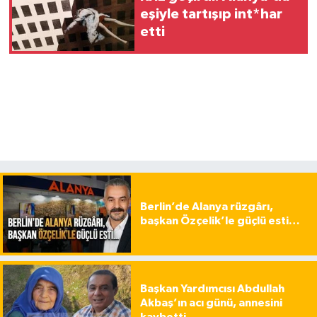
eşiyle tartışıp int*har
etti
Berlin’de Alanya rüzgârı,
başkan Özçelik’le güçlü esti…
Başkan Yardımcısı Abdullah
Akbaş’ın acı günü, annesini
kaybetti