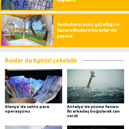
Sonbaharın eşsiz güzelliği ve
huzuru Modern Saraylar’da
yaşanır
Bunlar da ilginizi çekebilir
Alanya'da sahte para
Antalya’da yüzme faciası:
operasyonu
İki arkadaş boğularak can
verdi