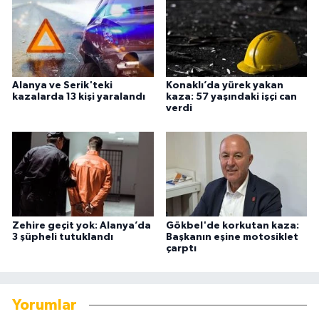
Alanya ve Serik'teki
Konaklı’da yürek yakan
kazalarda 13 kişi yaralandı
kaza: 57 yaşındaki işçi can
verdi
Zehire geçit yok: Alanya’da
Gökbel'de korkutan kaza:
3 şüpheli tutuklandı
Başkanın eşine motosiklet
çarptı
Yorumlar