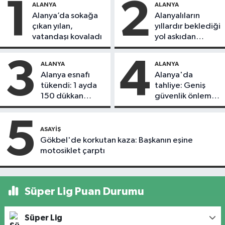
1
2
ALANYA
ALANYA
Alanya’da sokağa
Alanyalıların
çıkan yılan,
yıllardır beklediği
vatandaşı kovaladı
yol askıdan
döndü
3
4
ALANYA
ALANYA
Alanya esnafı
Alanya'da
tükendi: 1 ayda
tahliye: Geniş
150 dükkan
güvenlik önlemi
kapandı
alındı
5
ASAYIŞ
Gökbel'de korkutan kaza: Başkanın eşine
motosiklet çarptı
Süper Lig Puan Durumu
Süper Lig