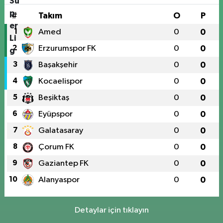
#
Takım
O
P
1
Amed
0
0
2
Erzurumspor FK
0
0
3
Başakşehir
0
0
4
Kocaelispor
0
0
5
Beşiktaş
0
0
6
Eyüpspor
0
0
7
Galatasaray
0
0
8
Çorum FK
0
0
9
Gaziantep FK
0
0
10
Alanyaspor
0
0
Detaylar için tıklayın