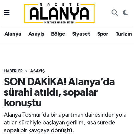
Alanya
İstanbul Nöbetçi Eczaneler
Alanya
Asayiş
Bölge
Siyaset
Spor
Turizm
Asayiş
İstanbul Hava Durumu
Bölge
İstanbul Trafik Yoğunluk Haritası
Siyaset
Süper Lig Puan Durumu ve Fikstür
HABERLER
ASAYIŞ
SON DAKİKA! Alanya’da
Spor
Tüm Manşetler
sürahi atıldı, sopalar
Turizm
Son Dakika Haberleri
konuştu
Ekonomi
Haber Arşivi
Alanya Tosmur’da bir apartman dairesinden yola
atılan sürahiyle başlayan gerilim, kısa sürede
Gazipaşa
sopalı bir kavgaya dönüştü.