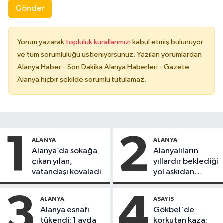
Gönder
Yorum yazarak
topluluk kurallarımızı
kabul etmiş bulunuyor
ve tüm sorumluluğu üstleniyorsunuz. Yazılan yorumlardan
Alanya Haber - Son Dakika Alanya Haberleri - Gazete
Alanya hiçbir şekilde sorumlu tutulamaz.
1
2
ALANYA
ALANYA
Alanya’da sokağa
Alanyalıların
çıkan yılan,
yıllardır beklediği
vatandaşı kovaladı
yol askıdan
döndü
3
4
ALANYA
ASAYIŞ
Alanya esnafı
Gökbel'de
tükendi: 1 ayda
korkutan kaza: