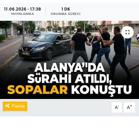
11.06.2026 - 17:38
1 DK
YAYINLANMA
OKUNMA SÜRESI
Paylaş
-
+
A
A