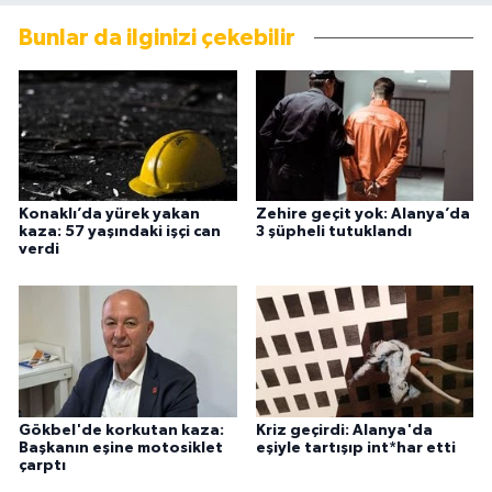
Bunlar da ilginizi çekebilir
Konaklı’da yürek yakan
Zehire geçit yok: Alanya’da
kaza: 57 yaşındaki işçi can
3 şüpheli tutuklandı
verdi
Gökbel'de korkutan kaza:
Kriz geçirdi: Alanya'da
Başkanın eşine motosiklet
eşiyle tartışıp int*har etti
çarptı