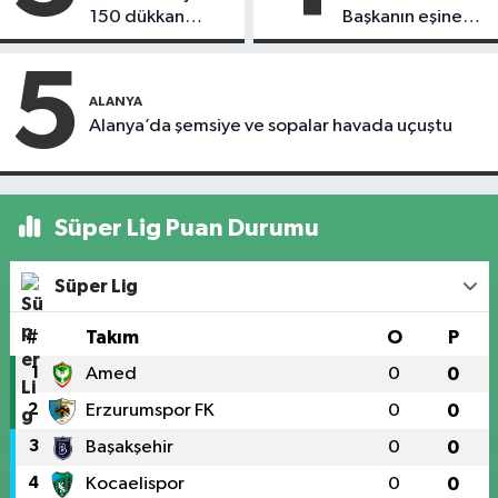
150 dükkan
Başkanın eşine
kapandı
motosiklet çarptı
5
ALANYA
Alanya’da şemsiye ve sopalar havada uçuştu
Süper Lig Puan Durumu
Süper Lig
#
Takım
O
P
1
Amed
0
0
2
Erzurumspor FK
0
0
3
Başakşehir
0
0
4
Kocaelispor
0
0