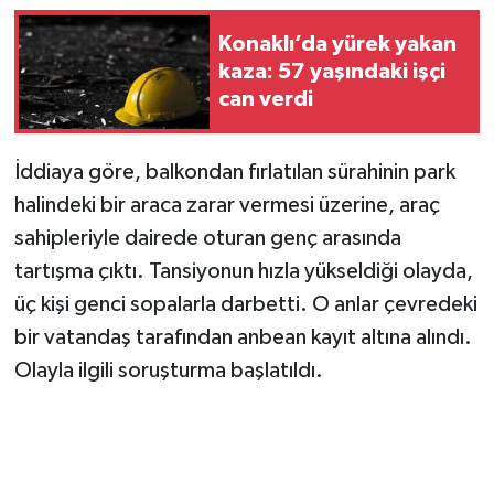
Konaklı’da yürek yakan
kaza: 57 yaşındaki işçi
can verdi
İddiaya göre, balkondan fırlatılan sürahinin park
halindeki bir araca zarar vermesi üzerine, araç
sahipleriyle dairede oturan genç arasında
tartışma çıktı. Tansiyonun hızla yükseldiği olayda,
üç kişi genci sopalarla darbetti. O anlar çevredeki
bir vatandaş tarafından anbean kayıt altına alındı.
Olayla ilgili soruşturma başlatıldı.