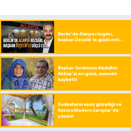
Berlin’de Alanya rüzgârı,
başkan Özçelik’le güçlü esti…
Başkan Yardımcısı Abdullah
Akbaş’ın acı günü, annesini
kaybetti
Sonbaharın eşsiz güzelliği ve
huzuru Modern Saraylar’da
yaşanır