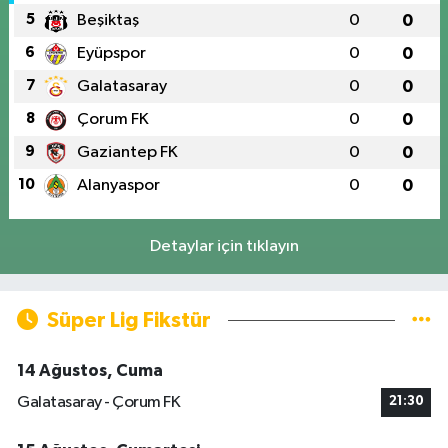
5
Beşiktaş
0
0
6
Eyüpspor
0
0
7
Galatasaray
0
0
8
Çorum FK
0
0
9
Gaziantep FK
0
0
10
Alanyaspor
0
0
Detaylar için tıklayın
Süper Lig Fikstür
14 Ağustos, Cuma
Galatasaray - Çorum FK
21:30