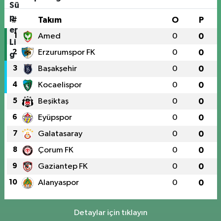
#
Takım
O
P
1
Amed
0
0
2
Erzurumspor FK
0
0
3
Başakşehir
0
0
4
Kocaelispor
0
0
5
Beşiktaş
0
0
6
Eyüpspor
0
0
7
Galatasaray
0
0
8
Çorum FK
0
0
9
Gaziantep FK
0
0
10
Alanyaspor
0
0
Detaylar için tıklayın