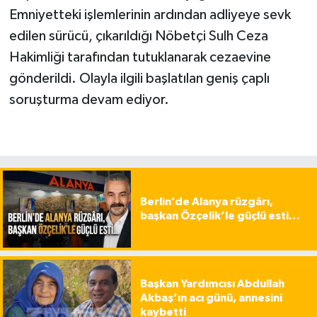
Emniyetteki işlemlerinin ardından adliyeye sevk
edilen sürücü, çıkarıldığı Nöbetçi Sulh Ceza
Hakimliği tarafından tutuklanarak cezaevine
gönderildi. Olayla ilgili başlatılan geniş çaplı
soruşturma devam ediyor.
Berlin’de Alanya rüzgârı,
başkan Özçelik’le güçlü esti…
Başkan Yardımcısı Abdullah
Akbaş’ın acı günü, annesini
kaybetti