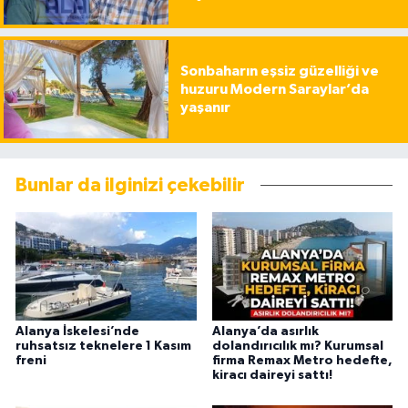
Sonbaharın eşsiz güzelliği ve
huzuru Modern Saraylar’da
yaşanır
Bunlar da ilginizi çekebilir
Alanya İskelesi’nde
Alanya’da asırlık
ruhsatsız teknelere 1 Kasım
dolandırıcılık mı? Kurumsal
freni
firma Remax Metro hedefte,
kiracı daireyi sattı!