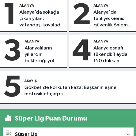
1
2
ALANYA
ALANYA
Alanya’da sokağa
Alanya'da
çıkan yılan,
tahliye: Geniş
vatandaşı kovaladı
güvenlik önlemi
alındı
3
4
ALANYA
ALANYA
Alanyalıların
Alanya esnafı
yıllardır
tükendi: 1 ayda
beklediği yol
150 dükkan
askıdan döndü
kapandı
5
ASAYIŞ
Gökbel'de korkutan kaza: Başkanın eşine
motosiklet çarptı
Süper Lig Puan Durumu
Süper Lig