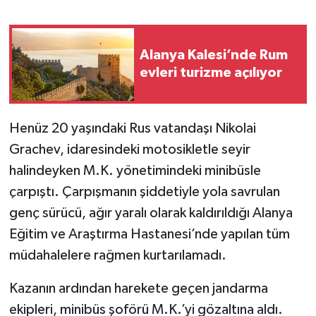
Alanya Kalesi’nde Rum
evleri turizme açılıyor
Henüz 20 yaşındaki Rus vatandaşı Nikolai
Grachev, idaresindeki motosikletle seyir
halindeyken M.K. yönetimindeki minibüsle
çarpıştı. Çarpışmanın şiddetiyle yola savrulan
genç sürücü, ağır yaralı olarak kaldırıldığı Alanya
Eğitim ve Araştırma Hastanesi’nde yapılan tüm
müdahalelere rağmen kurtarılamadı.
Kazanın ardından harekete geçen jandarma
ekipleri, minibüs şoförü M.K.’yi gözaltına aldı.