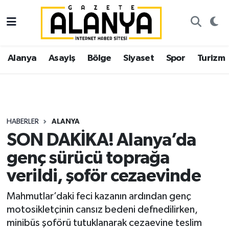
Alanya
İstanbul Nöbetçi Eczaneler
Alanya
Asayiş
Bölge
Siyaset
Spor
Turizm
Asayiş
İstanbul Hava Durumu
Bölge
İstanbul Trafik Yoğunluk Haritası
Siyaset
Süper Lig Puan Durumu ve Fikstür
HABERLER
ALANYA
SON DAKİKA! Alanya’da
Spor
Tüm Manşetler
genç sürücü toprağa
Turizm
Son Dakika Haberleri
verildi, şoför cezaevinde
Ekonomi
Haber Arşivi
Mahmutlar’daki feci kazanın ardından genç
motosikletçinin cansız bedeni defnedilirken,
Gazipaşa
minibüs şoförü tutuklanarak cezaevine teslim