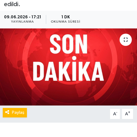
edildi.
09.06.2026 - 17:21
1 DK
YAYINLANMA
OKUNMA SÜRESI
Paylaş
-
+
A
A