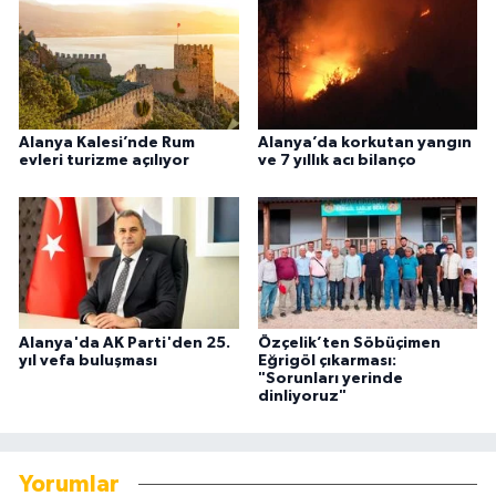
Alanya Kalesi’nde Rum
Alanya’da korkutan yangın
evleri turizme açılıyor
ve 7 yıllık acı bilanço
Alanya'da AK Parti'den 25.
Özçelik’ten Söbüçimen
yıl vefa buluşması
Eğrigöl çıkarması:
"Sorunları yerinde
dinliyoruz"
Yorumlar