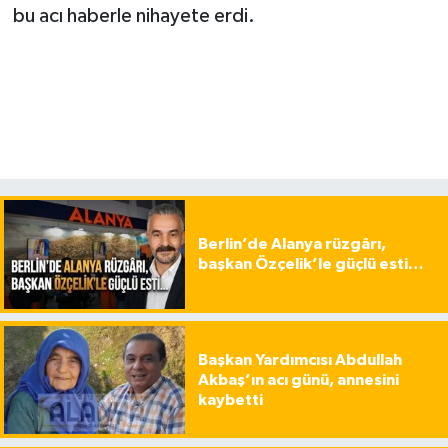
bu acı haberle nihayete erdi.
Berlin’de Alanya rüzgârı,
başkan Özçelik’le güçlü esti…
Başkan Yardımcısı Abdullah
Akbaş’ın acı günü, annesini
kaybetti