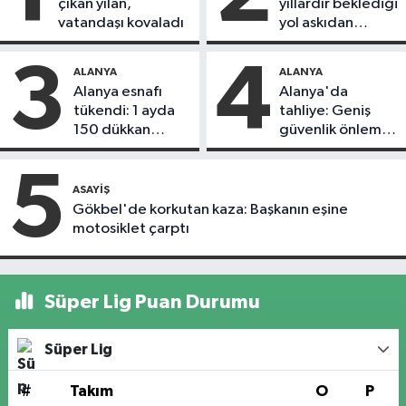
çıkan yılan,
yıllardır beklediği
vatandaşı kovaladı
yol askıdan
döndü
3
4
ALANYA
ALANYA
Alanya esnafı
Alanya'da
tükendi: 1 ayda
tahliye: Geniş
150 dükkan
güvenlik önlemi
kapandı
alındı
5
ASAYIŞ
Gökbel'de korkutan kaza: Başkanın eşine
motosiklet çarptı
Süper Lig Puan Durumu
Süper Lig
#
Takım
O
P