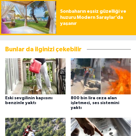
Sonbaharın eşsiz güzelliği ve
huzuru Modern Saraylar’da
yaşanır
Bunlar da ilginizi çekebilir
Eski sevgilinin kapısını
800 bin lira ceza alan
benzinle yaktı
işletmeci, ses sistemini
yaktı