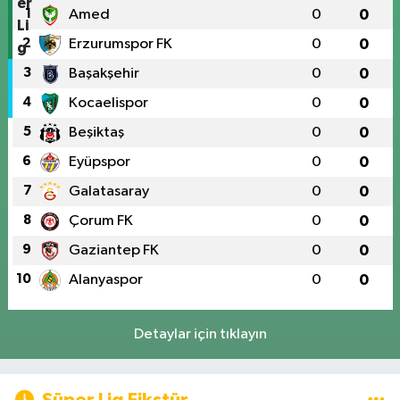
1
Amed
0
0
2
Erzurumspor FK
0
0
3
Başakşehir
0
0
4
Kocaelispor
0
0
5
Beşiktaş
0
0
6
Eyüpspor
0
0
7
Galatasaray
0
0
8
Çorum FK
0
0
9
Gaziantep FK
0
0
10
Alanyaspor
0
0
Detaylar için tıklayın