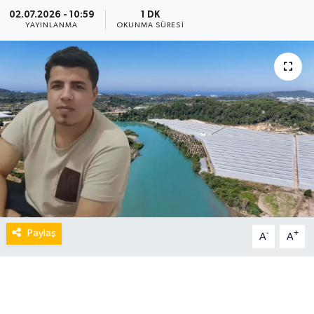
02.07.2026 - 10:59
1 DK
YAYINLANMA
OKUNMA SÜRESI
Paylaş
-
+
A
A