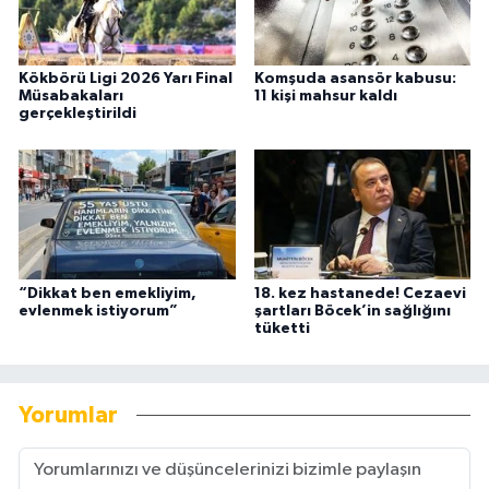
Kökbörü Ligi 2026 Yarı Final
Komşuda asansör kabusu:
Müsabakaları
11 kişi mahsur kaldı
gerçekleştirildi
“Dikkat ben emekliyim,
18. kez hastanede! Cezaevi
evlenmek istiyorum”
şartları Böcek’in sağlığını
tüketti
Yorumlar