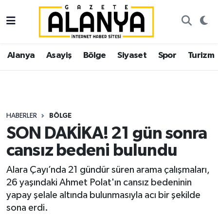
Alanya
İstanbul Nöbetçi Eczaneler
Alanya
Asayiş
Bölge
Siyaset
Spor
Turizm
Asayiş
İstanbul Hava Durumu
Bölge
İstanbul Trafik Yoğunluk Haritası
Siyaset
Süper Lig Puan Durumu ve Fikstür
HABERLER
BÖLGE
SON DAKİKA! 21 gün sonra
Spor
Tüm Manşetler
cansız bedeni bulundu
Turizm
Son Dakika Haberleri
Alara Çayı’nda 21 gündür süren arama çalışmaları,
26 yaşındaki Ahmet Polat'ın cansız bedeninin
Ekonomi
Haber Arşivi
yapay şelale altında bulunmasıyla acı bir şekilde
sona erdi.
Gazipaşa