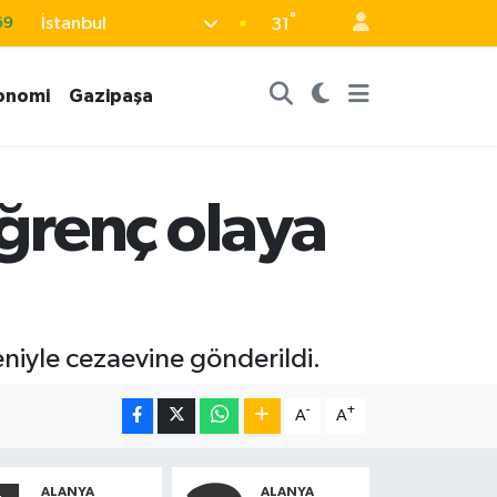
69
°
İstanbul
31
06
onomi
Gazipaşa
02
.2
32
iğrenç olaya
48
eniyle cezaevine gönderildi.
-
+
A
A
ALANYA
ALANYA