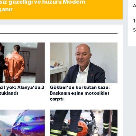
iz güzelliği ve huzuru Modern
A
şanır
1
S
çit yok: Alanya’da 3
Gökbel'de korkutan kaza:
tuklandı
Başkanın eşine motosiklet
çarptı