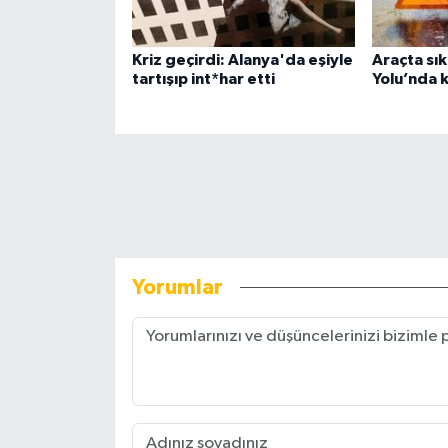
Kriz geçirdi: Alanya'da eşiyle
Araçta sık
tartışıp int*har etti
Yolu’nda 
Yorumlar