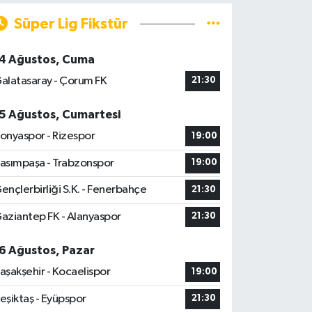
Süper Lig Fikstür
4 Ağustos, Cuma
alatasaray - Çorum FK
21:30
5 Ağustos, Cumartesi
onyaspor - Rizespor
19:00
asımpaşa - Trabzonspor
19:00
ençlerbirliği S.K. - Fenerbahçe
21:30
aziantep FK - Alanyaspor
21:30
6 Ağustos, Pazar
aşakşehir - Kocaelispor
19:00
eşiktaş - Eyüpspor
21:30