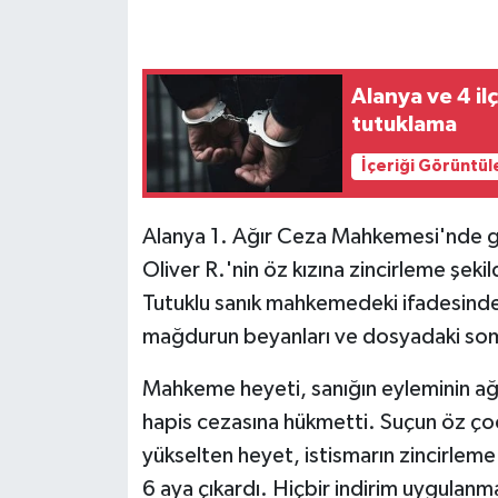
Alanya ve 4 i
tutuklama
İçeriği Görüntül
Alanya 1. Ağır Ceza Mahkemesi'nde g
Oliver R.'nin öz kızına zincirleme şeki
Tutuklu sanık mahkemedeki ifadesind
mağdurun beyanları ve dosyadaki somut
Mahkeme heyeti, sanığın eyleminin ağı
hapis cezasına hükmetti. Suçun öz çoc
yükselten heyet, istismarın zincirleme
6 aya çıkardı. Hiçbir indirim uygulanm