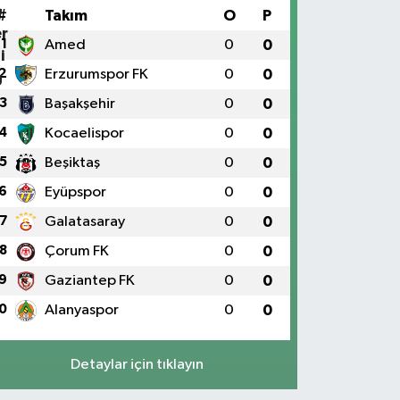
#
Takım
O
P
1
Amed
0
0
2
Erzurumspor FK
0
0
3
Başakşehir
0
0
4
Kocaelispor
0
0
5
Beşiktaş
0
0
6
Eyüpspor
0
0
7
Galatasaray
0
0
8
Çorum FK
0
0
9
Gaziantep FK
0
0
0
Alanyaspor
0
0
Detaylar için tıklayın