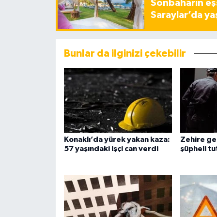
Sonbaharın eşs
Saraylar’da ya
Bunlar da ilginizi çekebilir
Konaklı’da yürek yakan kaza:
Zehire ge
57 yaşındaki işçi can verdi
şüpheli tu