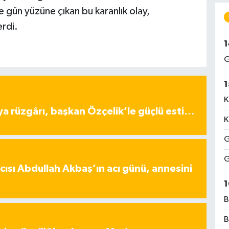
le gün yüzüne çıkan bu karanlık olay,
rdi.
1
G
1
K
ya rüzgârı, başkan Özçelik’le güçlü esti…
K
G
G
ısı Abdullah Akbaş’ın acı günü, annesini
1
B
B