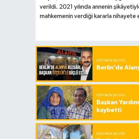
verildi. 2021 yılında annenin şikâyetiy
mahkemenin verdiği kararla nihayete e
EDITÖRÜN SEÇTIĞI
Berlin’de Alan
EDITÖRÜN SEÇTIĞI
Başkan Yardımc
kaybetti
EDITÖRÜN SEÇTIĞI