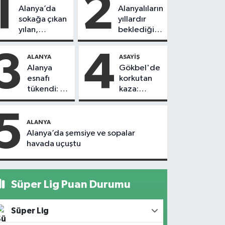
1
2
Alanya’da
Alanyalıların
sokağa çıkan
yıllardır
yılan,
beklediği
vatandaşı
yol askıdan
kovaladı
döndü
3
4
ALANYA
ASAYIŞ
Alanya
Gökbel'de
esnafı
korkutan
tükendi: 1
kaza:
ayda 150
Başkanın
dükkan
eşine
5
kapandı
motosiklet
ALANYA
çarptı
Alanya’da şemsiye ve sopalar
havada uçuştu
Süper Lig Puan Durumu
Süper Lig