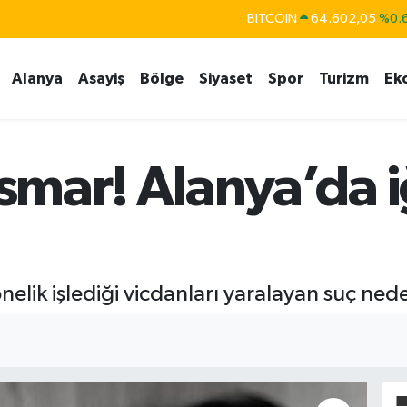
BITCOIN
64.602,05
%0.
DOLAR
47,6006
%0.
Alanya
Asayiş
Bölge
Siyaset
Spor
Turizm
Ek
EURO
55,0250
%0.
STERLİN
64,2398
%0
GRAM ALTIN
6513.94
%0.
ismar! Alanya’da 
BİST100
13.768
%
nelik işlediği vicdanları yaralayan suç ned