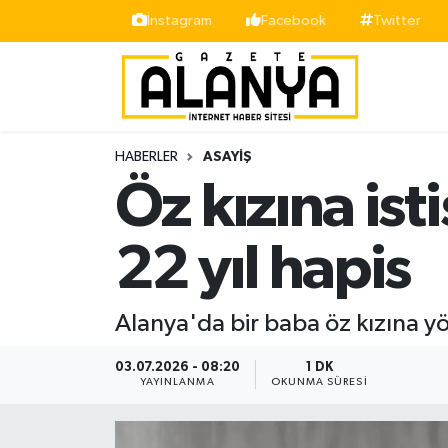
İnstagram
Facebook
Twitter
Alanya
İstanbul Nöbetçi Eczaneler
Asayiş
İstanbul Hava Durumu
HABERLER
ASAYIŞ
Bölge
İstanbul Trafik Yoğunluk Haritası
Öz kızına ist
Siyaset
Süper Lig Puan Durumu ve Fikstür
22 yıl hapis
Spor
Tüm Manşetler
Alanya'da bir baba öz kızına yö
Turizm
Son Dakika Haberleri
03.07.2026 - 08:20
1 DK
Ekonomi
Haber Arşivi
YAYINLANMA
OKUNMA SÜRESI
Gazipaşa