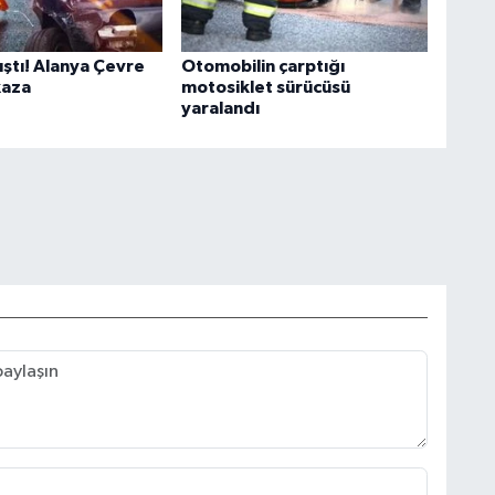
ıştı! Alanya Çevre
Otomobilin çarptığı
kaza
motosiklet sürücüsü
yaralandı