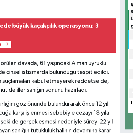
lçede büyük kaçakçılık operasyonu: 3
e
örülen davada, 61 yaşındaki Alman uyruklu
lde cinsel istismarda bulunduğu tespit edildi.
e suçlamaları kabul etmeyerek reddetse de,
 deliller sanığın sonunu hazırladı.
1
rlığını göz önünde bulundurarak önce 12 yıl
uğa karşı işlenmesi sebebiyle cezayı 18 yıla
 şekilde gerçekleşmesi nedeniyle süreyi 22 yıl
ayan sanığın tutukluluk halinin devamına karar