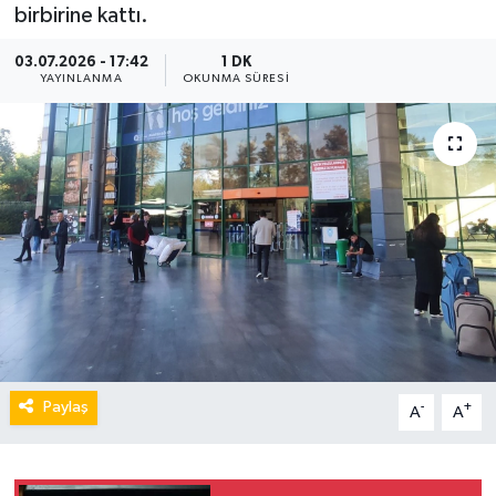
birbirine kattı.
03.07.2026 - 17:42
1 DK
YAYINLANMA
OKUNMA SÜRESI
Paylaş
-
+
A
A