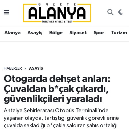
Alanya
İstanbul Nöbetçi Eczaneler
Alanya
Asayiş
Bölge
Siyaset
Spor
Turizm
Asayiş
İstanbul Hava Durumu
Bölge
İstanbul Trafik Yoğunluk Haritası
Siyaset
Süper Lig Puan Durumu ve Fikstür
HABERLER
ASAYIŞ
Otogarda dehşet anları:
Spor
Tüm Manşetler
Çuvaldan b*çak çıkardı,
Turizm
Son Dakika Haberleri
güvenlikçileri yaraladı
Ekonomi
Haber Arşivi
Antalya Şehirlerarası Otobüs Terminali'nde
yaşanan olayda, tartıştığı güvenlik görevlilerine
Gazipaşa
çuvalda sakladığı b*çakla saldıran şahıs ortalığı