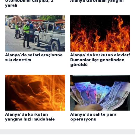
otomobiller çarpıştı, 2
Alanya’da orman yangını
yaralı
Alanya’da safari araçlarına
Alanya'da korkutan alevler!
sıkı denetim
Dumanlar ilçe genelinden
görüldü
Alanya'da korkutan
Alanya'da sahte para
yangına hızlı müdahale
operasyonu