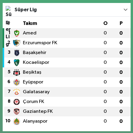
Süper Lig
#
Takım
O
P
1
Amed
0
0
2
Erzurumspor FK
0
0
3
Başakşehir
0
0
4
Kocaelispor
0
0
5
Beşiktaş
0
0
6
Eyüpspor
0
0
7
Galatasaray
0
0
8
Çorum FK
0
0
9
Gaziantep FK
0
0
10
Alanyaspor
0
0