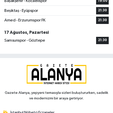
Başakşehir - Kocaelispor
19:00
Beşiktaş - Eyüpspor
21:30
Amed - Erzurumspor FK
21:30
17 Ağustos, Pazartesi
Samsunspor - Göztepe
21:30
Gazete Alanya, yepyeni temasıyla sizleri buluştururken, sadelik
ve modernizmi bir araya getiriyor.
İstanbul Nöbetçi Eczaneler