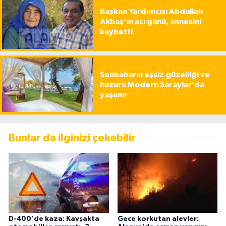
Başkan Yardımcısı Abdullah
Akbaş’ın acı günü, annesini
kaybetti
Sonbaharın eşsiz güzelliği ve
huzuru Modern Saraylar’da
yaşanır
Bunlar da ilginizi çekebilir
D-400'de kaza: Kavşakta
Gece korkutan alevler: