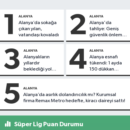
1
2
ALANYA
ALANYA
Alanya’da sokağa
Alanya'da
çıkan yılan,
tahliye: Geniş
vatandaşı kovaladı
güvenlik önlemi
alındı
3
4
ALANYA
ALANYA
Alanyalıların
Alanya esnafı
yıllardır
tükendi: 1 ayda
beklediği yol
150 dükkan
askıdan döndü
kapandı
5
ALANYA
Alanya’da asırlık dolandırıcılık mı? Kurumsal
firma Remax Metro hedefte, kiracı daireyi sattı!
Süper Lig Puan Durumu