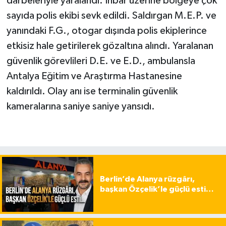
darbeleriyle yaralandı. İhbar üzerine bölgeye çok
sayıda polis ekibi sevk edildi. Saldırgan M.E.P. ve
yanındaki F.G., otogar dışında polis ekiplerince
etkisiz hale getirilerek gözaltına alındı. Yaralanan
güvenlik görevlileri D.E. ve E.D., ambulansla
Antalya Eğitim ve Araştırma Hastanesine
kaldırıldı. Olay anı ise terminalin güvenlik
kameralarına saniye saniye yansıdı.
Berlin’de Alanya rüzgârı,
başkan Özçelik’le güçlü esti…