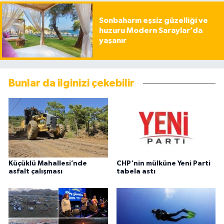
Sonbaharın eşsiz güzelliği ve
huzuru Modern Saraylar’da
yaşanır
Bunlar da ilginizi çekebilir
Küçüklü Mahallesi’nde
CHP'nin mülküne Yeni Parti
asfalt çalışması
tabela astı