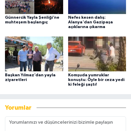
Günnercik Yayla Şenliği’ne
Nefes kesen dalış:
muhteşem başlangıç
Alanya'dan Gazipaşa
açıklarına çıkarma
Başkan Yılmaz’dan yayla
Komşuda yumruklar
ziyaretleri
konuştu: Öyle bir ceza yedi
ki feleği şaştı!
Yorumlar