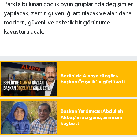
Parkta bulunan çocuk oyun gruplarında değişimler
yapılacak, zemin güvenliği artırılacak ve alan daha
modern, güvenli ve estetik bir görünüme
kavuşturulacak.
Berlin’de Alanya rüzgârı,
başkan Özçelik’le güçlü esti…
Başkan Yardımcısı Abdullah
Akbaş’ın acı günü, annesini
kaybetti