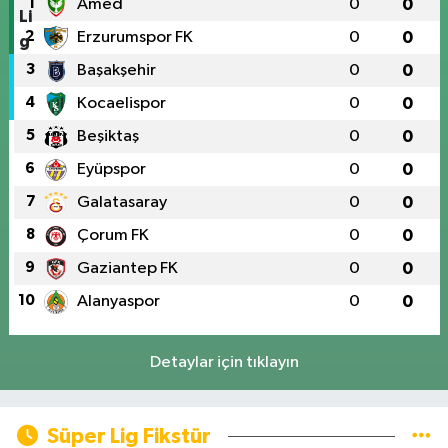
1
Amed
0
0
2
Erzurumspor FK
0
0
3
Başakşehir
0
0
4
Kocaelispor
0
0
5
Beşiktaş
0
0
6
Eyüpspor
0
0
7
Galatasaray
0
0
8
Çorum FK
0
0
9
Gaziantep FK
0
0
10
Alanyaspor
0
0
Detaylar için tıklayın
Süper Lig Fikstür