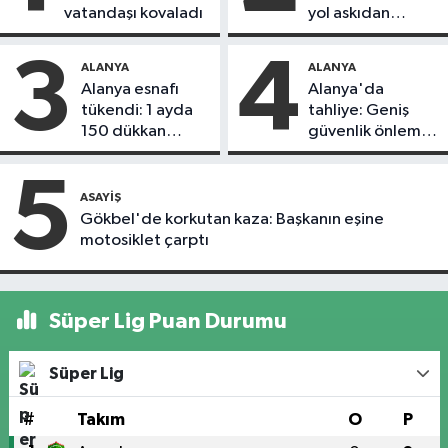
vatandaşı kovaladı
yol askıdan
döndü
3
4
ALANYA
ALANYA
Alanya esnafı
Alanya'da
tükendi: 1 ayda
tahliye: Geniş
150 dükkan
güvenlik önlemi
kapandı
alındı
5
ASAYIŞ
Gökbel'de korkutan kaza: Başkanın eşine
motosiklet çarptı
Süper Lig Puan Durumu
Süper Lig
#
Takım
O
P