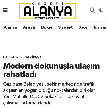
Alanya
İstanbul Nöbetçi Eczaneler
Alanya
Asayiş
Bölge
Siyaset
Spor
Turizm
Asayiş
İstanbul Hava Durumu
Bölge
İstanbul Trafik Yoğunluk Haritası
Siyaset
Süper Lig Puan Durumu ve Fikstür
HABERLER
GAZIPAŞA
Modern dokunuşla ulaşım
Spor
Tüm Manşetler
rahatladı
Turizm
Son Dakika Haberleri
Gazipaşa Belediyesi, şehir merkezinde trafik
akışının en yoğun olduğu noktalardan biri olan
Ekonomi
Haber Arşivi
Yeni Mahalle 15002 Sokak’ta sıcak asfalt
çalışmasını tamamlandı.
Gazipaşa