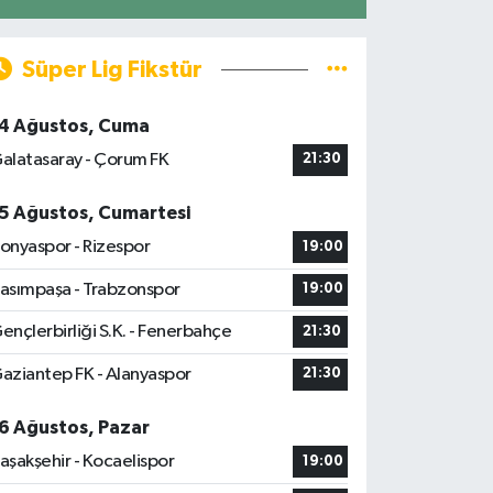
Süper Lig Fikstür
4 Ağustos, Cuma
alatasaray - Çorum FK
21:30
5 Ağustos, Cumartesi
onyaspor - Rizespor
19:00
asımpaşa - Trabzonspor
19:00
ençlerbirliği S.K. - Fenerbahçe
21:30
aziantep FK - Alanyaspor
21:30
6 Ağustos, Pazar
aşakşehir - Kocaelispor
19:00