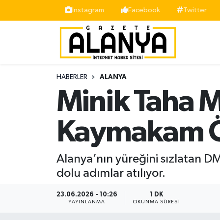
İnstagram
Facebook
Twitter
Alanya
İstanbul Nöbetçi Eczaneler
Asayiş
İstanbul Hava Durumu
HABERLER
ALANYA
Bölge
İstanbul Trafik Yoğunluk Haritası
Minik Taha Mi
Siyaset
Süper Lig Puan Durumu ve Fikstür
Kaymakam Öz
Spor
Tüm Manşetler
Alanya’nın yüreğini sızlatan D
Turizm
Son Dakika Haberleri
dolu adımlar atılıyor.
Ekonomi
Haber Arşivi
23.06.2026 - 10:26
1 DK
YAYINLANMA
OKUNMA SÜRESI
Gazipaşa