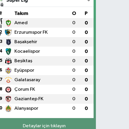
Süper Lig
#
Takım
O
P
1
Amed
0
0
2
Erzurumspor FK
0
0
3
Başakşehir
0
0
4
Kocaelispor
0
0
5
Beşiktaş
0
0
6
Eyüpspor
0
0
7
Galatasaray
0
0
8
Çorum FK
0
0
9
Gaziantep FK
0
0
0
Alanyaspor
0
0
Detaylar için tıklayın