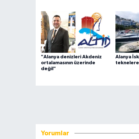
"Alanya denizleri Akdeniz
Alanya İsk
ortalamasının üzerinde
teknelere 
değil"
Yorumlar