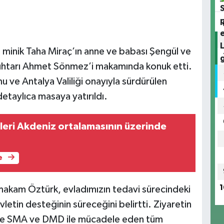
minik Taha Miraç’ın anne ve babası Şengül ve
Muhtarı Ahmet Sönmez’i makamında konuk etti.
u ve Antalya Valiliği onayıyla sürdürülen
taylıca masaya yatırıldı.
leri Akdeniz ortalamasının üzerinde
e
1
ymakam Öztürk, evladımızın tedavi sürecindeki
letin desteğinin süreceğini belirtti. Ziyaretin
re SMA ve DMD ile mücadele eden tüm