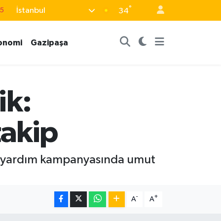
°
İstanbul
15
34
8
onomi
Gazipaşa
2
8
0
ik:
4
akip
lan yardım kampanyasında umut
-
+
A
A