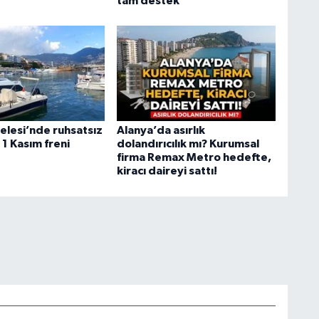
tam destek
elesi’nde ruhsatsız
Alanya’da asırlık
1 Kasım freni
dolandırıcılık mı? Kurumsal
firma Remax Metro hedefte,
kiracı daireyi sattı!