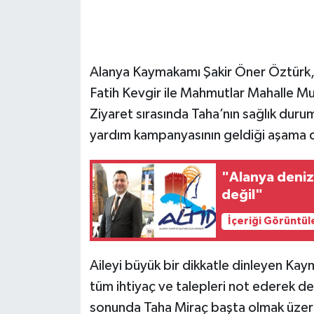
Alanya Kaymakamı Şakir Öner Öztürk, 
Fatih Kevgir ile Mahmutlar Mahalle 
Ziyaret sırasında Taha’nın sağlık durum
yardım kampanyasının geldiği aşama de
"Alanya deniz
değil"
İçeriği Görüntül
Aileyi büyük bir dikkatle dinleyen Ka
tüm ihtiyaç ve talepleri not ederek dev
sonunda Taha Miraç başta olmak üze