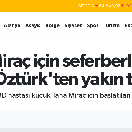
BITCOIN
64.840,97
%-0.
DOLAR
47,7436
%0.1
Alanya
Asayiş
Bölge
Siyaset
Spor
Turizm
Ek
EURO
55,2510
%0.3
STERLİN
64,4811
%0.3
GRAM ALTIN
6660.55
%
raç için seferberl
BİST100
13.779
%-1
türk'ten yakın t
MD hastası küçük Taha Miraç için başlatı