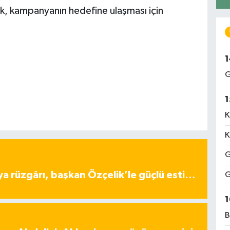
ürk, kampanyanın hedefine ulaşması için
1
G
1
K
K
G
ya rüzgârı, başkan Özçelik’le güçlü esti…
G
1
B