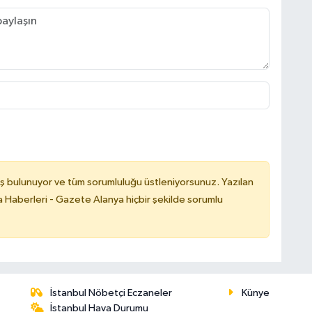
ş bulunuyor ve tüm sorumluluğu üstleniyorsunuz. Yazılan
 Haberleri - Gazete Alanya hiçbir şekilde sorumlu
İstanbul Nöbetçi Eczaneler
Künye
İstanbul Hava Durumu