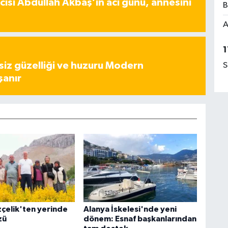
ısı Abdullah Akbaş’ın acı günü, annesini
B
A
1
iz güzelliği ve huzuru Modern
S
şanır
çelik'ten yerinde
Alanya İskelesi'nde yeni
zü
dönem: Esnaf başkanlarından