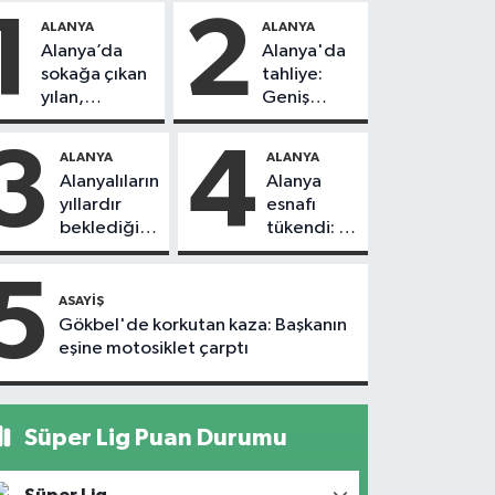
1
2
ALANYA
ALANYA
Alanya’da
Alanya'da
sokağa çıkan
tahliye:
yılan,
Geniş
vatandaşı
güvenlik
kovaladı
önlemi
3
4
ALANYA
ALANYA
alındı
Alanyalıların
Alanya
yıllardır
esnafı
beklediği
tükendi: 1
yol askıdan
ayda 150
döndü
dükkan
5
kapandı
ASAYIŞ
Gökbel'de korkutan kaza: Başkanın
eşine motosiklet çarptı
Süper Lig Puan Durumu