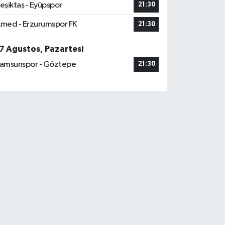
eşiktaş - Eyüpspor
21:30
med - Erzurumspor FK
21:30
7 Ağustos, Pazartesi
amsunspor - Göztepe
21:30