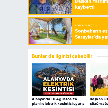
Başkan Yardımc
kaybetti
EDITÖRÜN SEÇTIĞI
Sonbaharın eşs
Saraylar’da ya
Bunlar da ilginizi çekebilir
Alanya’da 10 Ağustos’ta
Başkan Öz
planlı elektrik kesintisi uyarısı
çözüm sö