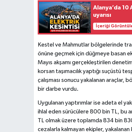
Alanya’da 10 A
uyarısı
İçeriği Görüntül
Kestel ve Mahmutlar bölgelerinde traf
önüne geçmek için düğmeye basan ekip
Mayıs akşamı gerçekleştirilen denetiml
korsan taşımacılık yaptığı suçüstü tespi
çalışması sonucu yakalanan araçlar, bö
bir darbe vurdu.
Uygulanan yaptırımlar ise adeta el yakt
ihlal eden sürücülere 800 bin TL, bu ar
TL olmak üzere toplamda 834 bin 830 
cezalarla kalmayan ekipler, yakalanan