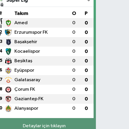
Süper Lig
#
Takım
O
P
1
Amed
0
0
2
Erzurumspor FK
0
0
3
Başakşehir
0
0
4
Kocaelispor
0
0
5
Beşiktaş
0
0
6
Eyüpspor
0
0
7
Galatasaray
0
0
8
Çorum FK
0
0
9
Gaziantep FK
0
0
0
Alanyaspor
0
0
Detaylar için tıklayın