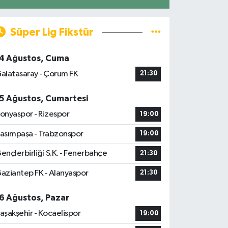
Süper Lig Fikstür
4 Ağustos, Cuma
alatasaray - Çorum FK
21:30
5 Ağustos, Cumartesi
onyaspor - Rizespor
19:00
asımpaşa - Trabzonspor
19:00
ençlerbirliği S.K. - Fenerbahçe
21:30
aziantep FK - Alanyaspor
21:30
6 Ağustos, Pazar
aşakşehir - Kocaelispor
19:00