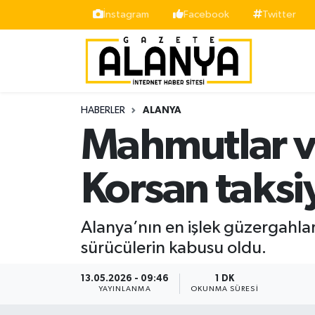
İnstagram
Facebook
Twitter
Alanya
İstanbul Nöbetçi Eczaneler
Asayiş
İstanbul Hava Durumu
HABERLER
ALANYA
Bölge
İstanbul Trafik Yoğunluk Haritası
Mahmutlar ve
Siyaset
Süper Lig Puan Durumu ve Fikstür
Korsan taksi
Spor
Tüm Manşetler
Alanya’nın en işlek güzergahlar
Turizm
Son Dakika Haberleri
sürücülerin kabusu oldu.
Ekonomi
Haber Arşivi
13.05.2026 - 09:46
1 DK
YAYINLANMA
OKUNMA SÜRESI
Gazipaşa