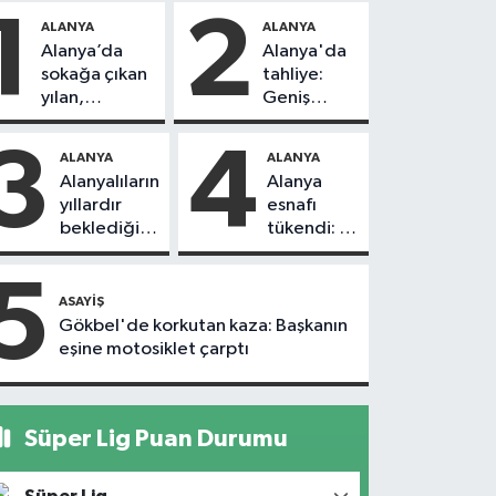
1
2
ALANYA
ALANYA
Alanya’da
Alanya'da
sokağa çıkan
tahliye:
yılan,
Geniş
vatandaşı
güvenlik
kovaladı
önlemi
3
4
ALANYA
ALANYA
alındı
Alanyalıların
Alanya
yıllardır
esnafı
beklediği
tükendi: 1
yol askıdan
ayda 150
döndü
dükkan
5
kapandı
ASAYIŞ
Gökbel'de korkutan kaza: Başkanın
eşine motosiklet çarptı
Süper Lig Puan Durumu