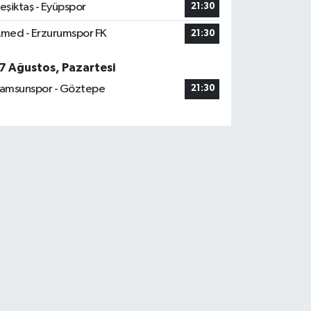
eşiktaş - Eyüpspor
21:30
med - Erzurumspor FK
21:30
7 Ağustos, Pazartesi
amsunspor - Göztepe
21:30