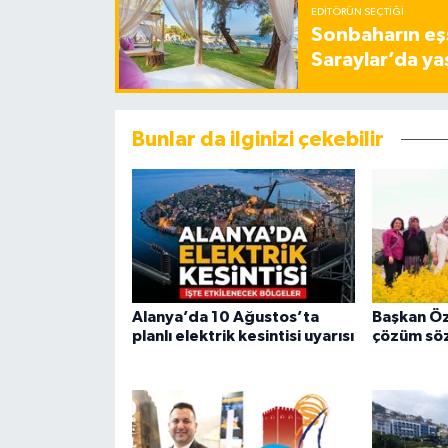
EDITÖRÜN SEÇTIĞI
Sonbaharın eşs
Saraylar’da ya
Bunlar da ilginizi çekebilir
Alanya’da 10 Ağustos’ta
Başkan Öz
planlı elektrik kesintisi uyarısı
çözüm sö