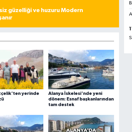
B
iz güzelliği ve huzuru Modern
A
şanır
1
S
çelik'ten yerinde
Alanya İskelesi'nde yeni
zü
dönem: Esnaf başkanlarından
tam destek