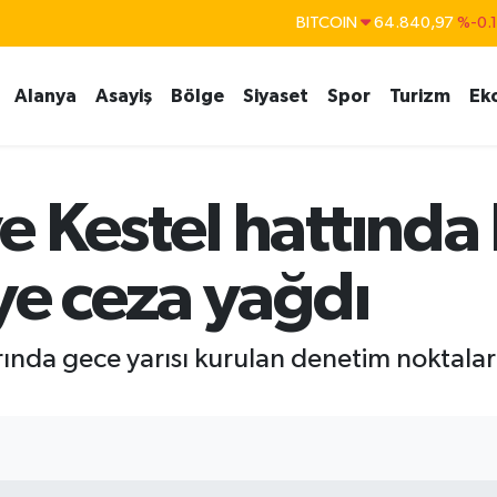
BITCOIN
64.840,97
%-0.
DOLAR
47,7436
%0.
Alanya
Asayiş
Bölge
Siyaset
Spor
Turizm
Ek
EURO
55,2510
%0.
STERLİN
64,4811
%0.
GRAM ALTIN
6660.55
%
 Kestel hattında 
BİST100
13.779
%-
ye ceza yağdı
ında gece yarısı kurulan denetim noktaları,