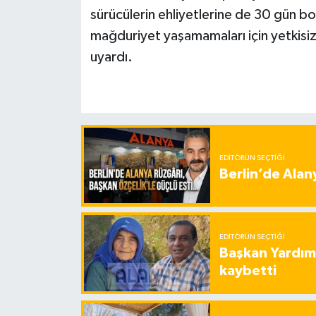
sürücülerin ehliyetlerine de 30 gün boy
mağduriyet yaşamamaları için yetkisiz
uyardı.
EDITÖRÜN SEÇTIĞI
Berlin’de Alan
EDITÖRÜN SEÇTIĞI
Başkan Yardımc
kaybetti