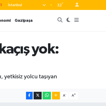
°
İstanbul
15
32
18
onomi
Gazipaşa
32
38
0
kaçış yok:
14
 yetkisiz yolcu taşıyan
-
+
A
A