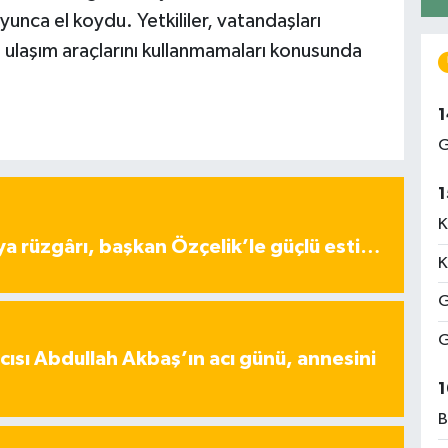
unca el koydu. Yetkililer, vatandaşları
 ulaşım araçlarını kullanmamaları konusunda
1
G
1
K
ya rüzgârı, başkan Özçelik’le güçlü esti…
K
G
G
ısı Abdullah Akbaş’ın acı günü, annesini
1
B