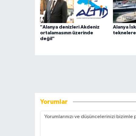
"Alanya denizleri Akdeniz
Alanya İsk
ortalamasının üzerinde
teknelere 
değil"
Yorumlar