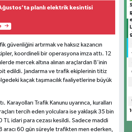
ğustos’ta planlı elektrik kesintisi
e
ik güvenliğini artırmak ve haksız kazancın
ler, koordineli bir operasyona imza attı. 12
erde mercek altına alınan araçlardan 8’inin
t edildi. Jandarma ve trafik ekiplerinin titiz
lgedeki kaçak taşımacılık faaliyetlerine büyük
ı. Karayolları Trafik Kanunu uyarınca, kuralları
1
açları tercih eden yolculara ise yaklaşık 35 bin
TL idari para cezası kesildi. Sadece maddi
 8 aracı 60 gün süreyle trafikten men ederken,