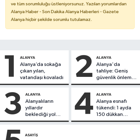
ve tüm sorumluluğu üstleniyorsunuz. Yazılan yorumlardan
Alanya Haber - Son Dakika Alanya Haberleri - Gazete
Alanya hiçbir şekilde sorumlu tutulamaz.
1
2
ALANYA
ALANYA
Alanya’da sokağa
Alanya'da
çıkan yılan,
tahliye: Geniş
vatandaşı kovaladı
güvenlik önlemi
alındı
3
4
ALANYA
ALANYA
Alanyalıların
Alanya esnafı
yıllardır
tükendi: 1 ayda
beklediği yol
150 dükkan
askıdan döndü
kapandı
ASAYIŞ