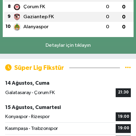
8
Çorum FK
0
0
9
Gaziantep FK
0
0
10
Alanyaspor
0
0
Detaylar için tıklayın
Süper Lig Fikstür
14 Ağustos, Cuma
Galatasaray - Çorum FK
21:30
15 Ağustos, Cumartesi
Konyaspor - Rizespor
19:00
Kasımpaşa - Trabzonspor
19:00