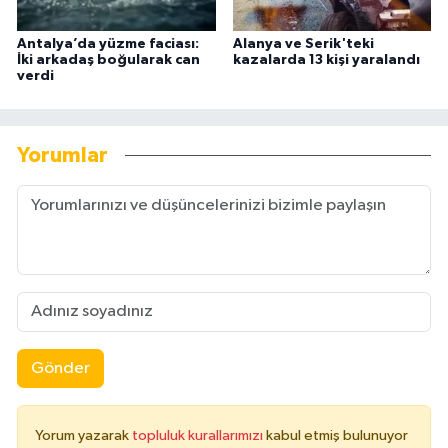
Antalya’da yüzme faciası:
Alanya ve Serik'teki
İki arkadaş boğularak can
kazalarda 13 kişi yaralandı
verdi
Yorumlar
Gönder
Yorum yazarak
topluluk kurallarımızı
kabul etmiş bulunuyor