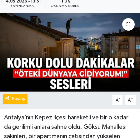
14.05.2026 - 13:51
1 DK
YAYINLANMA
OKUNMA SÜRESI
Paylaş
-
+
A
A
Antalya’nın Kepez ilçesi hareketli ve bir o kadar
da gerilimli anlara sahne oldu. Göksu Mahallesi
sakinleri, bir apartmanın çatısından yükselen