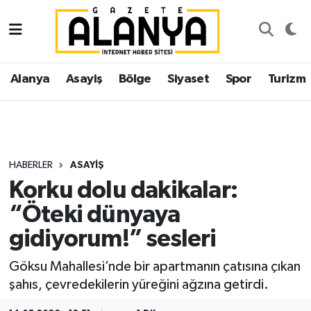
Alanya
İstanbul Nöbetçi Eczaneler
Alanya
Asayiş
Bölge
Siyaset
Spor
Turizm
Asayiş
İstanbul Hava Durumu
Bölge
İstanbul Trafik Yoğunluk Haritası
Siyaset
Süper Lig Puan Durumu ve Fikstür
HABERLER
ASAYIŞ
Korku dolu dakikalar:
Spor
Tüm Manşetler
“Öteki dünyaya
Turizm
Son Dakika Haberleri
gidiyorum!” sesleri
Ekonomi
Haber Arşivi
Göksu Mahallesi’nde bir apartmanın çatısına çıkan
şahıs, çevredekilerin yüreğini ağzına getirdi.
Gazipaşa