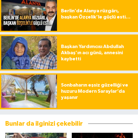
Berlin’de Alanya rüzgârı,
başkan Özçelik’le güçlü esti…
Başkan Yardımcısı Abdullah
Akbaş’ın acı günü, annesini
kaybetti
Sonbaharın eşsiz güzelliği ve
huzuru Modern Saraylar’da
yaşanır
Bunlar da ilginizi çekebilir