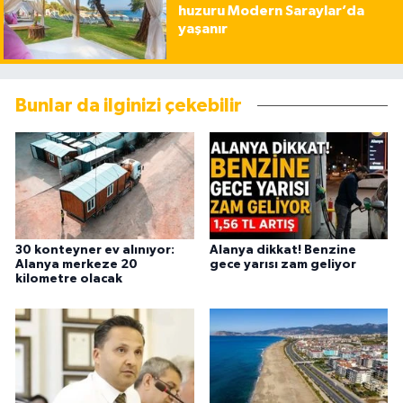
huzuru Modern Saraylar’da
yaşanır
Bunlar da ilginizi çekebilir
30 konteyner ev alınıyor:
Alanya dikkat! Benzine
Alanya merkeze 20
gece yarısı zam geliyor
kilometre olacak