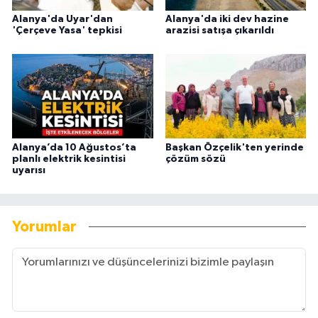
Alanya'da Uyar'dan
Alanya'da iki dev hazine
'Çerçeve Yasa' tepkisi
arazisi satışa çıkarıldı
Alanya’da 10 Ağustos’ta
Başkan Özçelik'ten yerinde
planlı elektrik kesintisi
çözüm sözü
uyarısı
Yorumlar