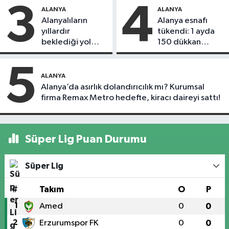
3
4
ALANYA
ALANYA
Alanyalıların
Alanya esnafı
yıllardır
tükendi: 1 ayda
beklediği yol
150 dükkan
askıdan döndü
kapandı
5
ALANYA
Alanya’da asırlık dolandırıcılık mı? Kurumsal
firma Remax Metro hedefte, kiracı daireyi sattı!
Süper Lig Puan Durumu
Süper Lig
#
Takım
O
P
1
Amed
0
0
2
Erzurumspor FK
0
0