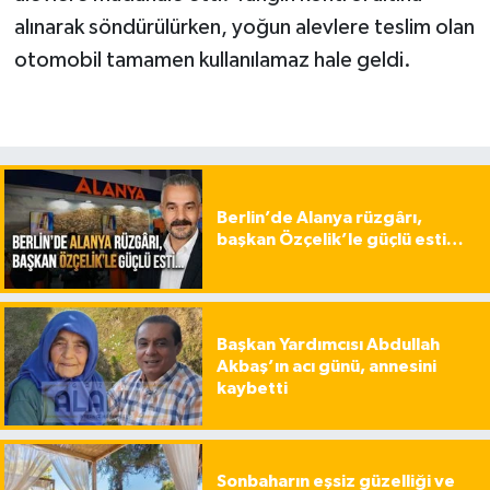
alınarak söndürülürken, yoğun alevlere teslim olan
otomobil tamamen kullanılamaz hale geldi.
Berlin’de Alanya rüzgârı,
başkan Özçelik’le güçlü esti…
Başkan Yardımcısı Abdullah
Akbaş’ın acı günü, annesini
kaybetti
Sonbaharın eşsiz güzelliği ve