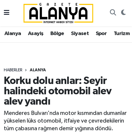
Alanya
İstanbul Nöbetçi Eczaneler
Alanya
Asayiş
Bölge
Siyaset
Spor
Turizm
Asayiş
İstanbul Hava Durumu
Bölge
İstanbul Trafik Yoğunluk Haritası
Siyaset
Süper Lig Puan Durumu ve Fikstür
HABERLER
ALANYA
Korku dolu anlar: Seyir
Spor
Tüm Manşetler
halindeki otomobil alev
Turizm
Son Dakika Haberleri
alev yandı
Ekonomi
Haber Arşivi
Menderes Bulvarı'nda motor kısmından dumanlar
yükselen lüks otomobil, itfaiye ve çevredekilerin
Gazipaşa
tüm çabasına rağmen demir yığınına döndü.