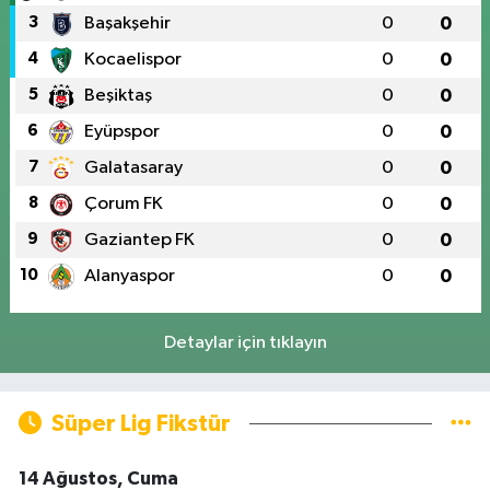
3
Başakşehir
0
0
4
Kocaelispor
0
0
5
Beşiktaş
0
0
6
Eyüpspor
0
0
7
Galatasaray
0
0
8
Çorum FK
0
0
9
Gaziantep FK
0
0
10
Alanyaspor
0
0
Detaylar için tıklayın
Süper Lig Fikstür
14 Ağustos, Cuma