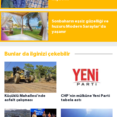
Sonbaharın eşsiz güzelliği ve
huzuru Modern Saraylar’da
yaşanır
Bunlar da ilginizi çekebilir
Küçüklü Mahallesi’nde
CHP'nin mülküne Yeni Parti
asfalt çalışması
tabela astı