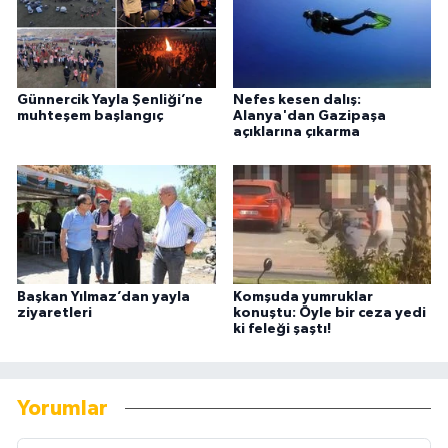
Günnercik Yayla Şenliği’ne
Nefes kesen dalış:
muhteşem başlangıç
Alanya'dan Gazipaşa
açıklarına çıkarma
Başkan Yılmaz’dan yayla
Komşuda yumruklar
ziyaretleri
konuştu: Öyle bir ceza yedi
ki feleği şaştı!
Yorumlar