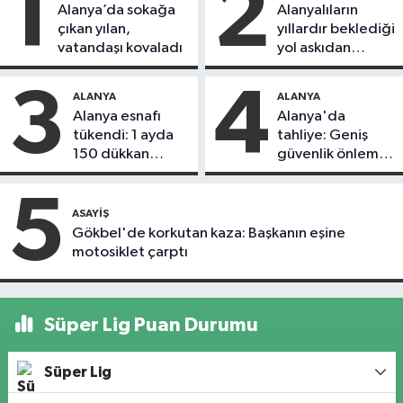
1
2
Alanya’da sokağa
Alanyalıların
çıkan yılan,
yıllardır beklediği
vatandaşı kovaladı
yol askıdan
döndü
3
4
ALANYA
ALANYA
Alanya esnafı
Alanya'da
tükendi: 1 ayda
tahliye: Geniş
150 dükkan
güvenlik önlemi
kapandı
alındı
5
ASAYIŞ
Gökbel'de korkutan kaza: Başkanın eşine
motosiklet çarptı
Süper Lig Puan Durumu
Süper Lig