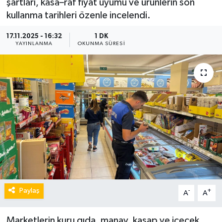
şartları, kasa–raf fiyat uyumu ve ürünlerin son
kullanma tarihleri özenle incelendi.
17.11.2025 - 16:32
1 DK
YAYINLANMA
OKUNMA SÜRESI
Paylaş
-
+
A
A
Marketlerin kuru gıda, manav, kasap ve içecek