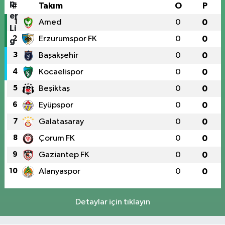
#
Takım
O
P
1
Amed
0
0
2
Erzurumspor FK
0
0
3
Başakşehir
0
0
4
Kocaelispor
0
0
5
Beşiktaş
0
0
6
Eyüpspor
0
0
7
Galatasaray
0
0
8
Çorum FK
0
0
9
Gaziantep FK
0
0
10
Alanyaspor
0
0
Detaylar için tıklayın