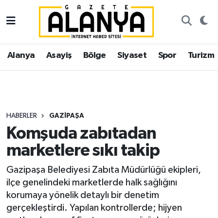
Alanya
İstanbul Nöbetçi Eczaneler
Alanya
Asayiş
Bölge
Siyaset
Spor
Turizm
Asayiş
İstanbul Hava Durumu
Bölge
İstanbul Trafik Yoğunluk Haritası
Siyaset
Süper Lig Puan Durumu ve Fikstür
HABERLER
GAZIPAŞA
Komşuda zabıtadan
Spor
Tüm Manşetler
marketlere sıkı takip
Turizm
Son Dakika Haberleri
Gazipaşa Belediyesi Zabıta Müdürlüğü ekipleri,
ilçe genelindeki marketlerde halk sağlığını
Ekonomi
Haber Arşivi
korumaya yönelik detaylı bir denetim
gerçekleştirdi. Yapılan kontrollerde; hijyen
Gazipaşa