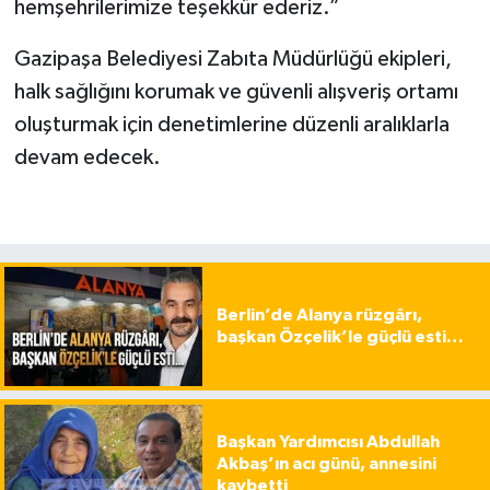
hemşehrilerimize teşekkür ederiz.”
Gazipaşa Belediyesi Zabıta Müdürlüğü ekipleri,
halk sağlığını korumak ve güvenli alışveriş ortamı
oluşturmak için denetimlerine düzenli aralıklarla
devam edecek.
Berlin’de Alanya rüzgârı,
başkan Özçelik’le güçlü esti…
Başkan Yardımcısı Abdullah
Akbaş’ın acı günü, annesini
kaybetti