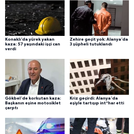
Konaklı’da yürek yakan
Zehire geçit yok: Alanya’da
kaza: 57 yaşındaki işçi can
3 şüpheli tutuklandı
verdi
Gökbel'de korkutan kaza:
Kriz geçirdi: Alanya'da
Başkanın eşine motosiklet
eşiyle tartışıp int*har etti
çarptı