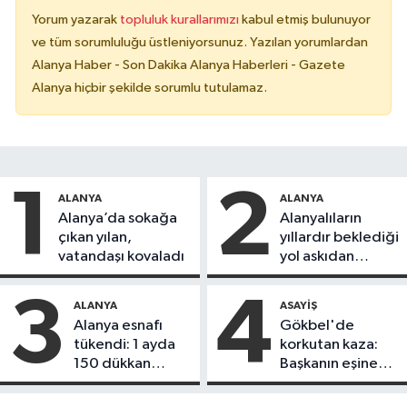
Yorum yazarak
topluluk kurallarımızı
kabul etmiş bulunuyor
ve tüm sorumluluğu üstleniyorsunuz. Yazılan yorumlardan
Alanya Haber - Son Dakika Alanya Haberleri - Gazete
Alanya hiçbir şekilde sorumlu tutulamaz.
1
2
ALANYA
ALANYA
Alanya’da sokağa
Alanyalıların
çıkan yılan,
yıllardır beklediği
vatandaşı kovaladı
yol askıdan
döndü
3
4
ALANYA
ASAYIŞ
Alanya esnafı
Gökbel'de
tükendi: 1 ayda
korkutan kaza:
150 dükkan
Başkanın eşine
kapandı
motosiklet çarptı