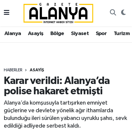
Alanya
İstanbul Nöbetçi Eczaneler
Alanya
Asayiş
Bölge
Siyaset
Spor
Turizm
Asayiş
İstanbul Hava Durumu
Bölge
İstanbul Trafik Yoğunluk Haritası
Siyaset
Süper Lig Puan Durumu ve Fikstür
HABERLER
ASAYIŞ
Karar verildi: Alanya’da
Spor
Tüm Manşetler
polise hakaret etmişti
Turizm
Son Dakika Haberleri
Alanya’da komşusuyla tartışırken emniyet
güçlerine ve devlete yönelik ağır ithamlarda
Ekonomi
Haber Arşivi
bulunduğu ileri sürülen yabancı uyruklu şahıs, sevk
edildiği adliyede serbest kaldı.
Gazipaşa