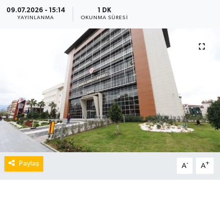
09.07.2026 - 15:14
1 DK
YAYINLANMA
OKUNMA SÜRESI
Paylaş
-
+
A
A