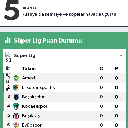
5
ALANYA
Alanya’da şemsiye ve sopalar havada uçuştu
Süper Lig Puan Durumu
Süper Lig
#
Takım
O
P
1
Amed
0
0
2
Erzurumspor FK
0
0
3
Başakşehir
0
0
4
Kocaelispor
0
0
5
Beşiktaş
0
0
6
Eyüpspor
0
0