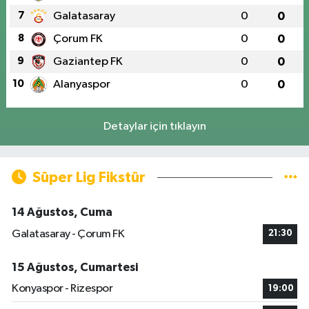
7
Galatasaray
0
0
8
Çorum FK
0
0
9
Gaziantep FK
0
0
10
Alanyaspor
0
0
Detaylar için tıklayın
Süper Lig Fikstür
14 Ağustos, Cuma
Galatasaray - Çorum FK
21:30
15 Ağustos, Cumartesi
Konyaspor - Rizespor
19:00