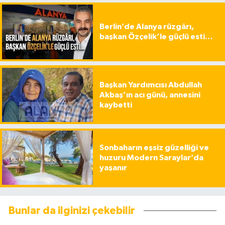
Berlin’de Alanya rüzgârı,
başkan Özçelik’le güçlü esti…
Başkan Yardımcısı Abdullah
Akbaş’ın acı günü, annesini
kaybetti
Sonbaharın eşsiz güzelliği ve
huzuru Modern Saraylar’da
yaşanır
Bunlar da ilginizi çekebilir