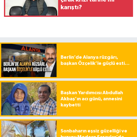
karıştı?
Berlin’de Alanya rüzgârı,
başkan Özçelik’le güçlü esti…
Başkan Yardımcısı Abdullah
Akbaş’ın acı günü, annesini
kaybetti
Sonbaharın eşsiz güzelliği ve