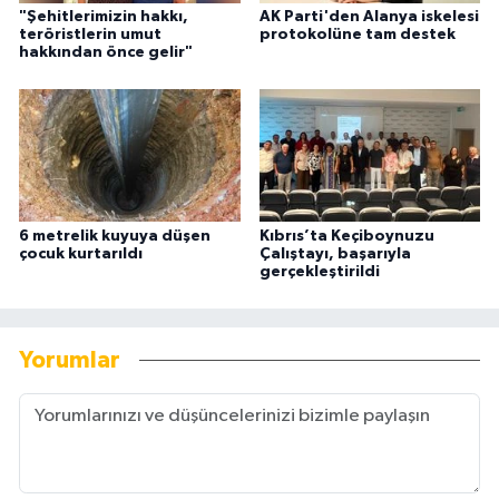
"Şehitlerimizin hakkı,
AK Parti'den Alanya iskelesi
teröristlerin umut
protokolüne tam destek
hakkından önce gelir"
6 metrelik kuyuya düşen
Kıbrıs’ta Keçiboynuzu
çocuk kurtarıldı
Çalıştayı, başarıyla
gerçekleştirildi
Yorumlar