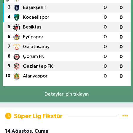
3
Başakşehir
0
0
4
Kocaelispor
0
0
5
Beşiktaş
0
0
6
Eyüpspor
0
0
7
Galatasaray
0
0
8
Çorum FK
0
0
9
Gaziantep FK
0
0
10
Alanyaspor
0
0
Detaylar için tıklayın
Süper Lig Fikstür
14 Ağustos, Cuma