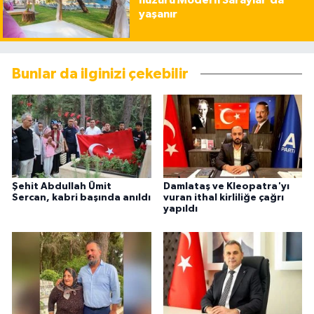
huzuru Modern Saraylar’da
yaşanır
Bunlar da ilginizi çekebilir
Şehit Abdullah Ümit
Damlataş ve Kleopatra'yı
Sercan, kabri başında anıldı
vuran ithal kirliliğe çağrı
yapıldı