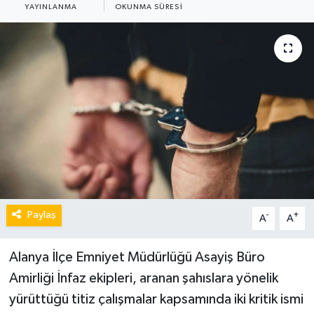
YAYINLANMA
OKUNMA SÜRESI
Paylaş
-
+
A
A
Alanya İlçe Emniyet Müdürlüğü Asayiş Büro
Amirliği İnfaz ekipleri, aranan şahıslara yönelik
yürüttüğü titiz çalışmalar kapsamında iki kritik ismi