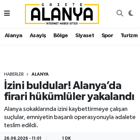
Alanya
İstanbul Nöbetçi Eczaneler
Alanya
Asayiş
Bölge
Siyaset
Spor
Turizm
Asayiş
İstanbul Hava Durumu
Bölge
İstanbul Trafik Yoğunluk Haritası
Siyaset
Süper Lig Puan Durumu ve Fikstür
HABERLER
ALANYA
İzini buldular! Alanya’da
Spor
Tüm Manşetler
firari hükümlüler yakalandı
Turizm
Son Dakika Haberleri
Alanya sokaklarında izini kaybettirmeye çalışan
suçlular, emniyetin başarılı operasyonuyla adalete
Ekonomi
Haber Arşivi
teslim edildi.
Gazipaşa
26.06.2026 - 11:01
1 DK