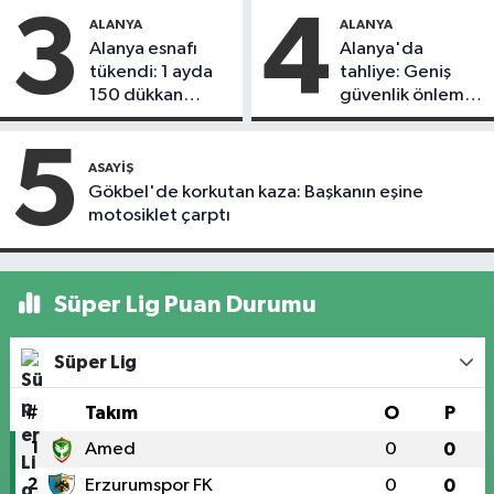
3
4
ALANYA
ALANYA
Alanya esnafı
Alanya'da
tükendi: 1 ayda
tahliye: Geniş
150 dükkan
güvenlik önlemi
kapandı
alındı
5
ASAYIŞ
Gökbel'de korkutan kaza: Başkanın eşine
motosiklet çarptı
Süper Lig Puan Durumu
Süper Lig
#
Takım
O
P
1
Amed
0
0
2
Erzurumspor FK
0
0